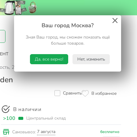
Вход / Регистрация
Ваш город Москва?
Зная Ваш город, мы сможем показать ещё
Избранное
Корзина
больше товаров.
ЕНТ
САД И ОГОРОД
ТУРИЗМ. ОТДЫХ НА ДАЧЕ
Да, все верно!
Нет, изменить
ть, 2 шт, 5 мл, Expert Garden
rden
Сравнить
В избранное
В наличии
>100
Центральный склад
7 августа
Самовывоз:
бесплатно