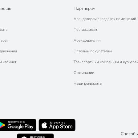
омощь
Партнерам
Арендаторам складских помещений
лата
Поставщикам
зврат
Арендодателям
едложения
Оптовым покупателям
й кабинет
Транспортным компаниям и курьера
О компании
Наши реквизиты
Способы