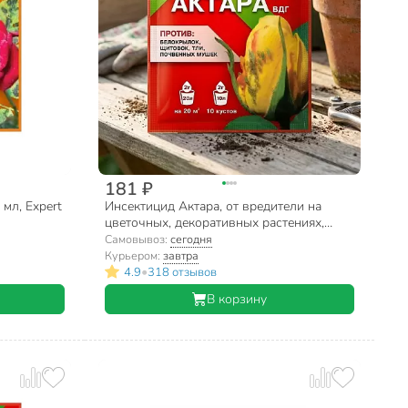
181 ₽
 мл, Expert
Инсектицид Актара, от вредители на
цветочных, декоративных растениях,
смородине, гранулы, 2 г, Expert Garden
Самовывоз:
сегодня
Курьером:
завтра
•
4.9
318 отзывов
В корзину