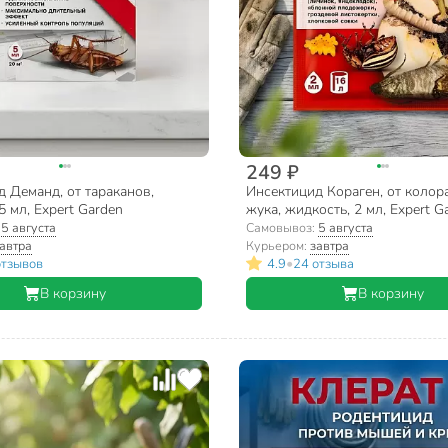
249 ₽
 Деманд, от тараканов,
Инсектицид Кораген, от колор
5 мл, Expert Garden
жука, жидкость, 2 мл, Expert G
:
5 августа
Самовывоз:
5 августа
автра
Курьером:
завтра
•
отзывов
4.9
24 отзыва
В корзину
В корзину