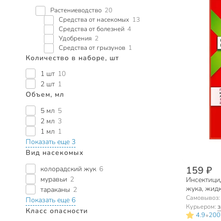
Растениеводство
20
Средства от насекомых
13
Средства от болезней
4
Удобрения
2
Средства от грызунов
1
Количество в наборе, шт
1 шт
10
2 шт
1
Объем, мл
5 мл
5
2 мл
3
1 мл
1
Показать еще 3
Вид насекомых
159 ₽
колорадский жук
6
муравьи
2
Инсектицид
жука, жидк
тараканы
2
Самовывоз
Показать еще 6
Курьером:
з
Класс опасности
•
4.9
200