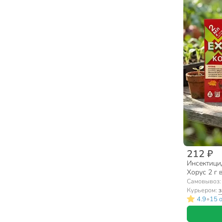
212 ₽
Инсектицид
Хорус 2 г 
Самовывоз
Курьером:
з
•
4.9
15 