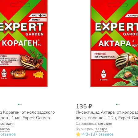
135 ₽
 Кораген, от колорадского
Инсектицид Актара, от колора
ость, 1 мл, Expert Garden
жука, порошок, 1.2 г, Expert Ga
:
сегодня
Самовывоз:
сегодня
автра
Курьером:
завтра
•
 отзывов
4.8
137 отзывов