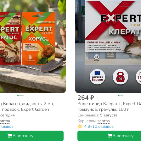
264 ₽
 Кораген, жидкость, 2 мл,
Родентицид Клерат Г, Expert Ga
в подарок, Expert Garden
грызунов, гранулы, 100 г
:
сегодня
Самовывоз:
5 августа
автра
Курьером:
завтра
•
отзывов
4.8
10 отзывов
В корзину
В корзину