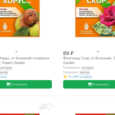
89 ₽
Хорус, от болезней плодовых
Фунгицид Скор, от болезней, 2
г, Expert Garden
Garden
:
сегодня
Самовывоз:
сегодня
автра
Курьером:
завтра
•
тзыв
5
340 отзывов
В корзину
В корзину