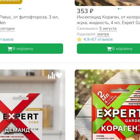
353 ₽
евус, от фитофтороза, 3 мл,
Инсектицид Кораген, от колор
den
жука, жидкость, 4 мл, Expert G
:
сегодня
Самовывоз:
5 августа
Курьером:
завтра
•
отзывов
4.9
67 отзывов
В корзину
В корзину