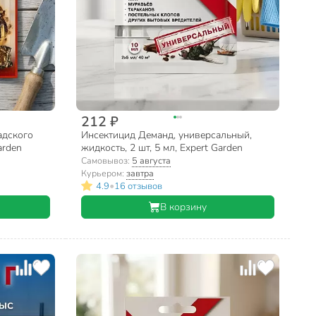
212 ₽
адского
Инсектицид Деманд, универсальный,
arden
жидкость, 2 шт, 5 мл, Expert Garden
Самовывоз:
5 августа
Курьером:
завтра
•
4.9
16 отзывов
В корзину