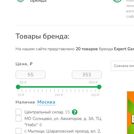
бренда
Конт
техн
изго
стаб
Товары бренда:
На нашем сайте представлено
20 товаров
бренда
Expert Ga
Цена, ₽
Сначала по
55 ₽
353 ₽
Москва
Наличие
Центральный склад
15
МО Солнцево, ул. Авиаторов, д. 3А, ТЦ
"Небо"
6
г. Мытищи, Шараповский проезд, вл. 2,