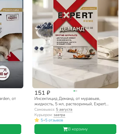
151 ₽
rden, от
Инсектицид Деманд, от муравьев,
жидкость, 5 мл, растворимый, Expert
Garden
Самовывоз:
5 августа
Курьером:
завтра
•
5
5 отзывов
В корзину