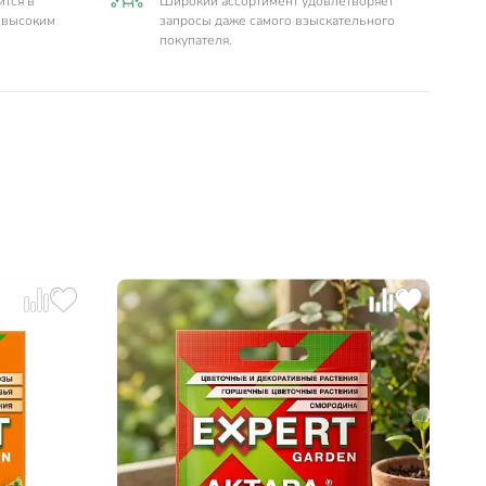
ится в
Широкий ассортимент удовлетворяет
т высоким
запросы даже самого взыскательного
покупателя.