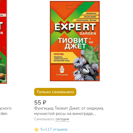
Только самовывоз
55 ₽
дского
Фунгицид Тиовит Джет, от оидиума,
rden
мучнистой росы на винограде,
крыжовнике, смородине, 30 г, Expert
Самовывоз:
сегодня
Garden
•
5
117 отзывов