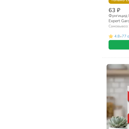
63 ₽
Фунгицид Р
Expert Gar
Самовывоз
•
4.8
77 