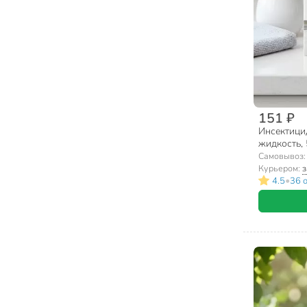
151 ₽
Инсектицид
жидкость, 
Самовывоз
Курьером:
з
•
4.5
36 