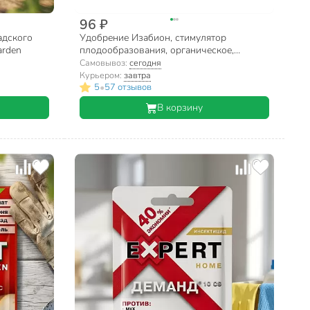
96 ₽
адского
Удобрение Изабион, стимулятор
arden
плодообразования, органическое,
жидкость, 10 мл, Expert Garden
Самовывоз:
сегодня
Курьером:
завтра
•
5
57 отзывов
В корзину