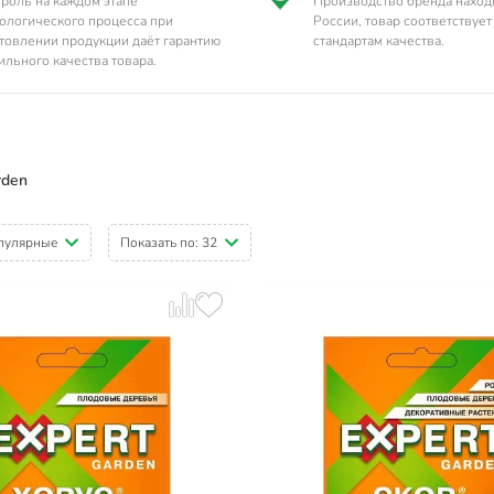
роль на каждом этапе
Производство бренда наход
ологического процесса при
России, товар соответствуе
товлении продукции даёт гарантию
стандартам качества.
ильного качества товара.
rden
пулярные
Показать по:
32