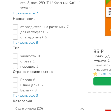
стр. 3, пом. 289, ТЦ "Красный Кит", -1
этаж
9
Показать еще 2
Назначение
от вредителей на растениях
7
для картофеля
6
от вредителей
5
Показать еще 8
Тип
85 ₽
жидкость
10
Фунгицид 
культур, 2 
отрава
1
Самовывоз
порошок
1
Курьером:
з
Страна производства
•
5
381 о
Россия
6
Швейцария
5
Бельгия
3
Показать еще 3
Категории
Сад и огород
(20)