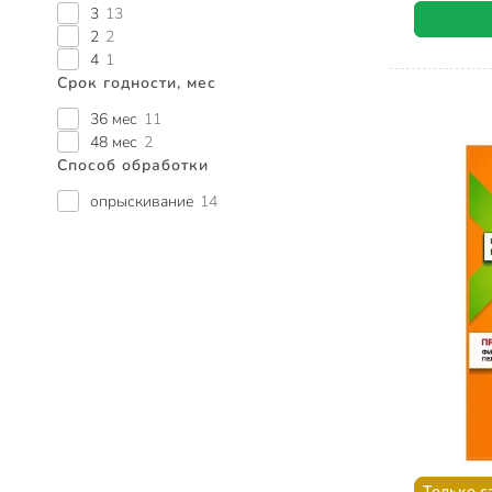
3
13
2
2
4
1
Срок годности, мес
36 мес
11
48 мес
2
Способ обработки
опрыскивание
14
Только с