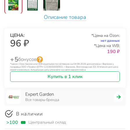
Описание товара
ЦЕНА:
*Цена на Ozon:
96 ₽
нет данных
*Цена на WB:
190 ₽
+ 5
бонусов
*Цена с Озон банком или WB кошельком по состоянию на 04.08.2026 для региона г. Воронеж у
продавца ООО «Прайм» (ОГРН 1233600006903, г. Воронеж, Волгоградская 32). В течение дня цена
может изменяться. Актуальную цену уточняйте на сайте маркетплейса.
Купить в 1 клик
Expert Garden
Все товары бренда
В наличии
>100
Центральный склад