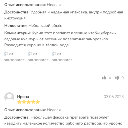
стимулятор
Назначение
Опыт использования:
Неделя
плодообразования
Достоинства:
Удобная и надёжная упаковка, внутри подробная
стимулятор
инструкция.
Вид
регулятор роста
Недостатки:
Небольшой обьём.
Комментарий:
Купил этот препапат впервые чтобы уберечь
весна
Сезон использования
садовые культуры от весенних возвратных заморозков.
зима
Разводится хорошо в тёплой воде.
Тип удобрения
органический
Тип культуры
для овощей
Форма выпуска
жидкость
4
0
Класс опасности
4
Модель
Изабион
Ирина
03.05.2023
Вес в упаковке
20 г
Опыт использования:
Неделя
Габариты упаковки
1 x 14 x 9 см
Достоинства:
Небольшая фасовка препарата позволяет
наводить маленькое количество рабочего раствора,что удобно