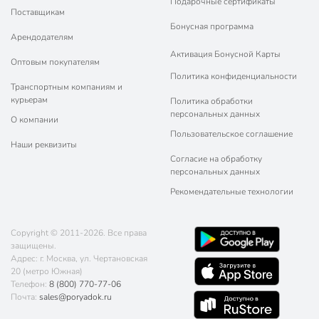
Подарочные сертификаты
Поставщикам
Бонусная программа
Арендодателям
Активация Бонусной Карты
Оптовым покупателям
Политика конфиденциальности
Транспортным компаниям и
курьерам
Политика обработки
персональных данных
О компании
Пользовательское соглашение
Наши реквизиты
Согласие на обработку
персональных данных
Рекомендательные технологии
Copyright © 2011-2026. Все права
защищены.
Адрес: г. Москва, ул. Чертановская
20 (метро Южная)
Телефон:
8 (800) 770-77-06
Почта:
sales@poryadok.ru