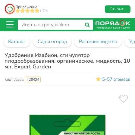
Приложение
Открыть
1.7M
Каталог
Сад и огород
Растениеводство
Уд
Удобрение Изабион, стимулятор
плодообразования, органическое, жидкость, 10
мл, Expert Garden
5
57 отзывов
•
Код товара:
426424