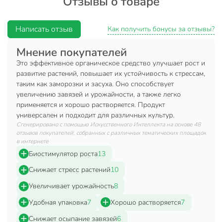
Отзывы о товаре
обработки.
Действующее вещество:
62,5% аминокислоты и
Написать отзыв
Как получить бонусы за отзывы?
пептиды;
Мнение покупателей
Химический класс:
аминокислоты.
Это эффективное органическое средство улучшает рост и
Обладает самой высокой концентрацией аминокислот и
развитие растений, повышает их устойчивость к стрессам,
пептидов.
таким как заморозки и засуха. Оно способствует
увеличению завязей и урожайности, а также легко
Повышает урожайность культур:
применяется и хорошо растворяется. Продукт
универсален и подходит для различных культур.
Улучшает завязываемость плодов, повышая
Сгенерировано с помощью Искусственного Интеллекта на основе 48
фертильность пыльцы и продлевая жизнь
отзывов покупателей, собранных с различных тематических площадок
семяпочки;
в интернете
Уменьшает осыпание завязи;
Биостимулятор роста
13
Стимулирует образование цветочных и вегетативных
Снижает стресс растений
10
почек;
Увеличивает урожайность
8
Улучшает приживаемость рассады и саженцев
Удобная упаковка
7
Хорошо растворяется
7
многолетних культур.
Снижает осыпание завязей
6