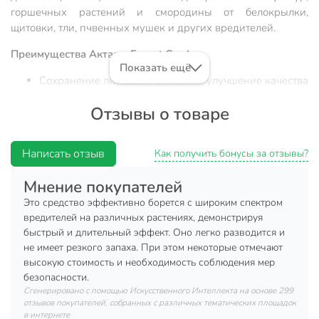
горшечных растений и смородины от белокрылки,
щитовки, тли, пчвенных мушек и других вредителей.
Преимущества Актары Expert Garden:
Показать ещё
Сохранение листового аппарата, улучшение качества
продукции.
Отзывы о товаре
Низкая норма расхода, снижение числа обработок.
Эффективность независимо от внешних условий
Написать отзыв
(сохраняет активность при высоких температурах,
Как получить бонусы за отзывы?
низкой влажности, дождеустойчив).
Мнение покупателей
Длительный защитный эффект.
Это средство эффективно борется с широким спектром
Широкий спектр активности.
вредителей на различных растениях, демонстрируя
Трансламинарное действие при опрыскивании
быстрый и длительный эффект. Оно легко разводится и
не имеет резкого запаха. При этом некоторые отмечают
растений.
высокую стоимость и необходимость соблюдения мер
Системное действие при внесении в почту.
безопасности.
Быстрое ингибирование питания насекомых.
Сгенерировано с помощью Искусственного Интеллекта на основе 299
отзывов покупателей, собранных с различных тематических площадок
Эффективность против скрытноживущих и
в интернете