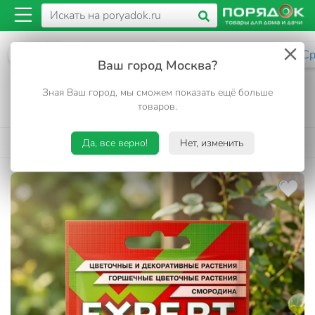
Каталог
Сад и огород
Растениеводство
Ср
Ваш город Москва?
Инсектицид Актара, от вредители на
Зная Ваш город, мы сможем показать ещё больше
цветочных, декоративных растениях,
товаров.
смородине, гранулы, 2 г, Expert Garden
4.9
318 отзывов
•
Да, все верно!
Нет, изменить
Код товара:
387187