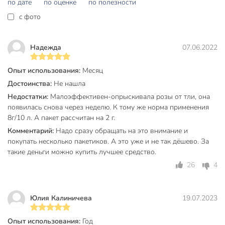
по дате
по оценке
по полезности
щитовки
c фото
Способ обработки
опрыскивание
Класс опасности
3
Надежда
07.06.2022
Срок годности, мес
48 мес
Опыт использования:
Месяц
Модель
Актара
Достоинства:
Не нашла
Вес в упаковке
10 г
Недостатки:
Малоэффективен-опрыскивала розы от тли, она
появилась снова через неделю. К тому же норма применения
Габариты упаковки
14 x 9 x 1 см
8г/10 л. А пакет рассчитан на 2 г.
Комментарий:
Надо сразу обращать на это внимание и
покупать несколько пакетиков. А это уже и не так дёшево. За
такие деньги можно купить лучшее средство.
26
4
Юлия Калиничева
19.07.2023
Опыт использования:
Год