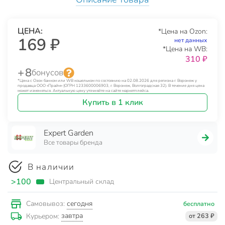
ЦЕНА:
*Цена на Ozon:
169 ₽
нет данных
*Цена на WB:
310 ₽
+ 8
бонусов
*Цена с Озон банком или WB кошельком по состоянию на 02.08.2026 для региона г. Воронеж у
продавца ООО «Прайм» (ОГРН 1233600006903, г. Воронеж, Волгоградская 32). В течение дня цена
может изменяться. Актуальную цену уточняйте на сайте маркетплейса.
Купить в 1 клик
Expert Garden
Все товары бренда
В наличии
>100
Центральный склад
сегодня
Самовывоз:
бесплатно
завтра
Курьером:
от 263 ₽