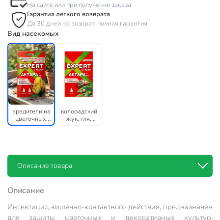
На сайте или при получении заказа
Гарантия легкого возврата
До 30 дней на возврат, полная гарантия
Вид насекомых
вредители на
колорадский
цветочных,
жук, тля,
декоративных
оленка
растениях,
мохнатая
смородине
Описание товара
Описание
Инсектицид кишечно-контактного действия, предназначен
для защиты цветочных и декоративных культур,