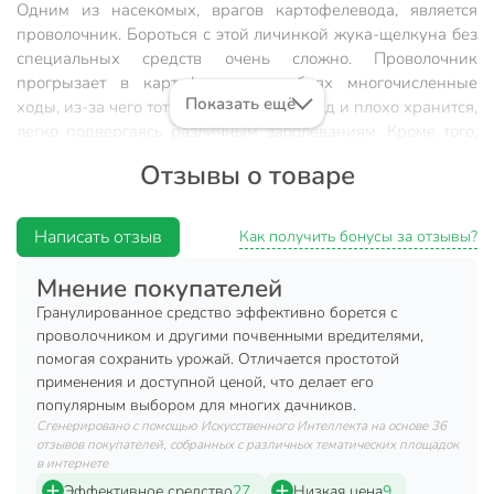
Одним из насекомых, врагов картофелевода, является
проволочник. Бороться с этой личинкой жука-щелкуна без
специальных средств очень сложно. Проволочник
прогрызает в картофельных клубнях многочисленные
Показать ещё
ходы, из-за чего тот теряет товарный вид и плохо хранится,
легко подвергаясь различным заболеваниям. Кроме того,
он уничтожает семена растений, корни, луковицы и клубни
Отзывы о товаре
цветов. Закладка при посадке в лунку с картофелем
нескольких гранул «Провотокса» позволяет полностью
решить вопрос с этим вредителем. Препарат равномерно
Написать отзыв
Как получить бонусы за отзывы?
распределяется в почве и обеспечивает длительный
защитный эффект.
Мнение покупателей
Гранулированное средство эффективно борется с
Обладает контактно-кишечным механизмом
проволочником и другими почвенными вредителями,
действия.
помогая сохранить урожай. Отличается простотой
Характеризуется длительным защитным периодом.
применения и доступной ценой, что делает его
популярным выбором для многих дачников.
Снижает число поврежденных клубней.
Сгенерировано с помощью Искусственного Интеллекта на основе 36
Не вызывает привыкания у вредителей.
отзывов покупателей, собранных с различных тематических площадок
в интернете
Не токсичен для растений в рекомендуемых нормах
Эффективное средство
27
Низкая цена
9