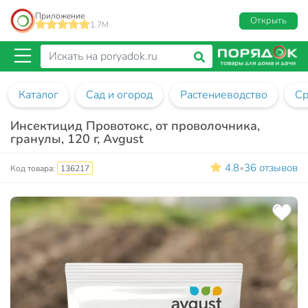
Приложение
Открыть
1.7M
Каталог
Сад и огород
Растениеводство
Ср
Инсектицид Провотокс, от проволочника,
гранулы, 120 г, Avgust
4.8
36 отзывов
•
Код товара:
136217