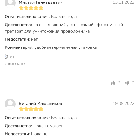
Михаил Геннадьевич
13.11.2022
Тип
гранулы
Опыт использования:
Больше года
от вредителей на
Достоинства:
на сегодняшний день - самый эффективный
Назначение
растениях
препарат для уничтожения проволочника
для картофеля
Недостатки:
нет
Вид насекомых
проволочник
Комментарий:
удобная герметичная упаковка
Способ обработки
опрыскивание
Класс опасности
3
Срок годности, мес
36 мес
3
0
Модель
Провотокс
Виталий Илюшников
19.09.2022
Вес в упаковке
129 г
Габариты упаковки
17 x 11 x 1 см
Опыт использования:
Больше года
Достоинства:
Пока помагает
Недостатки:
Пока нет