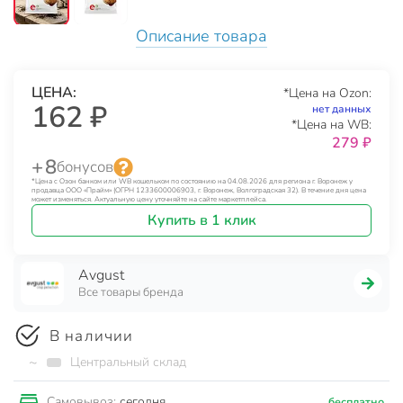
Описание товара
ЦЕНА:
*Цена на Ozon:
162 ₽
нет данных
*Цена на WB:
279 ₽
+ 8
бонусов
*Цена с Озон банком или WB кошельком по состоянию на 04.08.2026 для региона г. Воронеж у
продавца ООО «Прайм» (ОГРН 1233600006903, г. Воронеж, Волгоградская 32). В течение дня цена
может изменяться. Актуальную цену уточняйте на сайте маркетплейса.
Купить в 1 клик
Avgust
Все товары бренда
В наличии
~
Центральный склад
сегодня
Самовывоз:
бесплатно