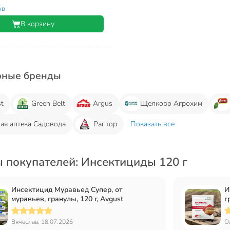
ыв
В корзину
рные бренды
t
Green Belt
Argus
Щелково Агрохим
ая аптека Садовода
Раптор
Показать все
 покупателей: Инсектициды 120 г
Инсектицид Муравьед Супер, от
И
муравьев, гранулы, 120 г, Avgust
г
Вячеслав, 18.07.2026
О