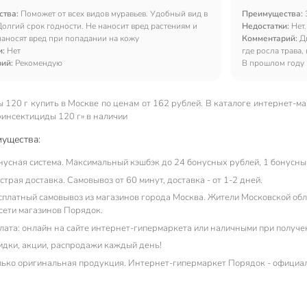
ства:
Поможет от всех видов муравьев. Удобный вид в
Преимущества:
Долгий срок годности. Не наносит вред растениям и
Недостатки:
Нет.
наносят вред при попадании на кожу
Комментарий:
Д
и:
Нет
где росла трава
рий:
Рекомендую
В прошлом году 
использовала - 
применять.
 120 г купить в Москве по ценам от 162 рублей. В каталоге интернет-м
«инсектициды 120 г» в наличии
ущества:
нусная система. Максимальный кэшбэк до 24 бонусных рублей, 1 бонусный
трая доставка. Самовывоз от 60 минут, доставка - от 1-2 дней.
сплатный самовывоз из магазинов города Москва. Жители Московской обла
 сети магазинов Порядок.
лата: онлайн на сайте интернет-гипермаркета или наличными при получе
идки, акции, распродажи каждый день!
лько оригинальная продукция. Интернет-гипермаркет Порядок - официа