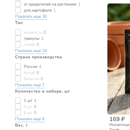
от вредителей на растениях
1
для картофеля
1
Показать еще 30
Тип
жидкость
0
гранулы
2
спрей
0
Показать еще 24
Страна производства
Россия
4
Китай
0
Бельгия
0
Показать еще 7
Количество в наборе, шт
1 шт
4
4 шт
0
6 шт
0
169 ₽
Показать еще 6
Инсектицид
Вес, г
Торф