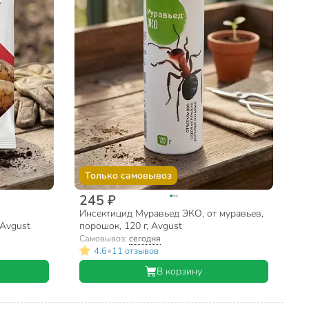
Только самовывоз
245 ₽
Инсектицид Муравьед ЭКО, от муравьев,
 Avgust
порошок, 120 г, Avgust
Самовывоз:
сегодня
•
4.6
11 отзывов
В корзину