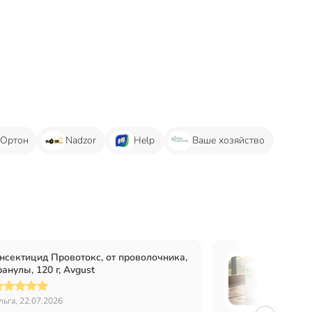
Ортон
Nadzor
Help
Ваше хозяйство
нсектицид Провотокс, от проволочника,
Инсек
ранулы, 120 г, Avgust
порошо
льга, 22.07.2026
Женя, 0