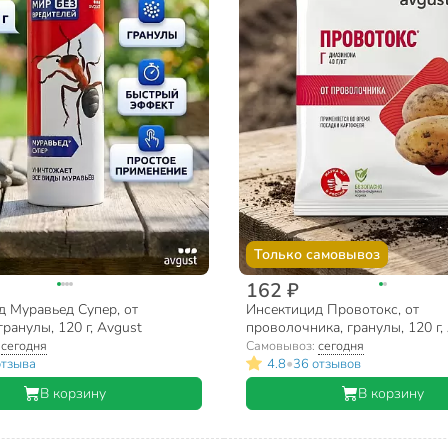
Только самовывоз
162 ₽
д Муравьед Супер, от
Инсектицид Провотокс, от
гранулы, 120 г, Avgust
проволочника, гранулы, 120 г,
:
сегодня
Самовывоз:
сегодня
•
отзыва
4.8
36 отзывов
В корзину
В корзину