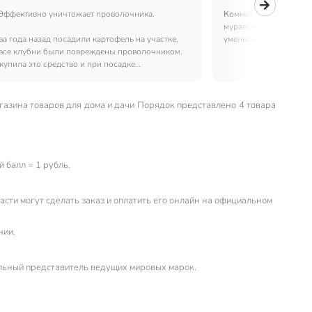
Эффективно уничтожает проволочника.
Комментарий:
Рассыпа
муравьев. Буквально ч
ва года назад посадили картофель на участке,
уменьшилось. Недели 
, все клубни были повреждены проволочником.
Эффективно и недорог
купила это средство и при посадке
клубни чистые. Теперь каждый год буду
агазина товаров для дома и дачи Порядок представлено 4 товара
 балл = 1 рубль.
сти могут сделать заказ и оплатить его онлайн на официальном
нии.
льный представитель ведущих мировых марок.