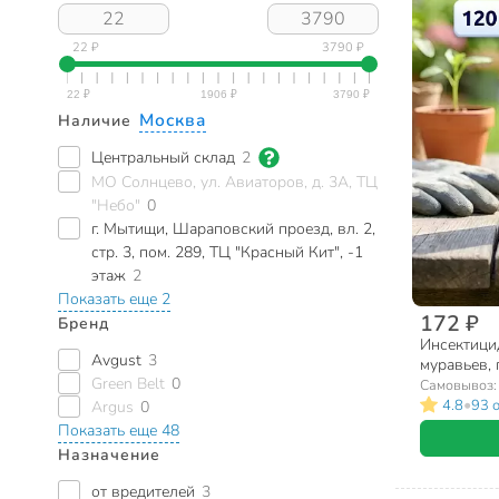
22 ₽
3790 ₽
Москва
Наличие
Центральный склад
2
МО Солнцево, ул. Авиаторов, д. 3А, ТЦ
"Небо"
0
г. Мытищи, Шараповский проезд, вл. 2,
стр. 3, пом. 289, ТЦ "Красный Кит", -1
этаж
2
Показать еще 2
172 ₽
Бренд
Инсектици
Avgust
3
муравьев, 
Green Belt
0
Самовывоз
•
4.8
93 
Argus
0
Показать еще 48
Назначение
от вредителей
3