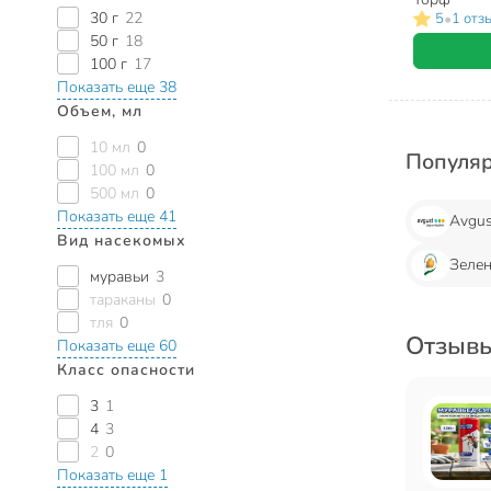
30 г
22
•
5
1 отз
50 г
18
100 г
17
Показать еще 38
Объем, мл
10 мл
0
Популя
100 мл
0
500 мл
0
Показать еще 41
Avgus
Вид насекомых
Зелен
муравьи
3
тараканы
0
тля
0
Отзывы
Показать еще 60
Класс опасности
3
1
4
3
2
0
Показать еще 1