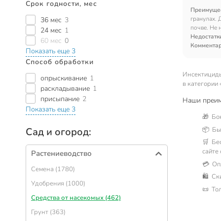
Срок годности, мес
Преимуще
гранулах. 
36 мес
3
почве. Не 
24 мес
1
Недостатк
60 мес
0
Коммента
Показать еще 3
Способ обработки
Инсектициды
опрыскивание
1
в категории 
раскладывание
1
присыпание
2
Наши преим
Показать еще 3
🎁 Бо
📦 Быс
Сад и огород:
🛒 Бе
сайте
Растениеводство
💳 Оп
Семена (1780)
🛍 Ск
Удобрения (1000)
📜 То
Средства от насекомых (462)
Грунт (363)