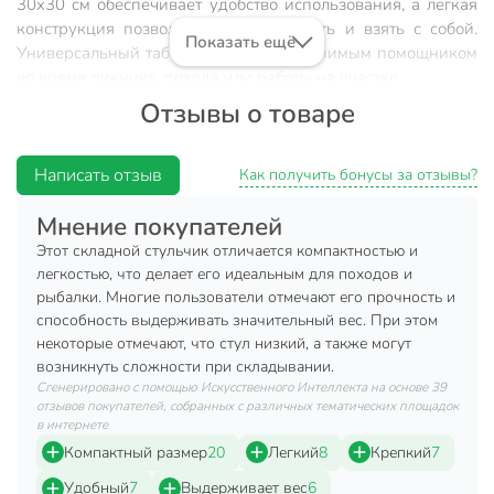
30х30 см обеспечивает удобство использования, а легкая
конструкция позволяет быстро сложить и взять с собой.
Показать ещё
Универсальный табурет станет незаменимым помощником
во время пикника, похода или работы на участке.
Отзывы о товаре
Преимущества:
компактность и легкость транспортировки;
Написать отзыв
Как получить бонусы за отзывы?
простота складывания и хранения;
Мнение покупателей
минималистичный дизайн;
Этот складной стульчик отличается компактностью и
идеален для отдыха и работы на свежем воздухе.
легкостью, что делает его идеальным для походов и
Экономия пространства и мобильность — отличное
рыбалки. Многие пользователи отмечают его прочность и
способность выдерживать значительный вес. При этом
решение для активного отдыха и дачного участка.
некоторые отмечают, что стул низкий, а также могут
Техническая информация
возникнуть сложности при складывании.
Сгенерировано с помощью Искусственного Интеллекта на основе 39
Страна производства
Китай
отзывов покупателей, собранных с различных тематических площадок
в интернете
без
Компактный размер
20
Легкий
8
Крепкий
7
Подлокотники
подлокотников
Удобный
7
Выдерживает вес
6