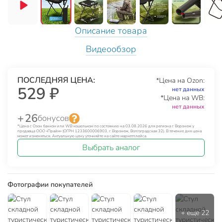
Описание товара
Видеообзор
ПОСЛЕДНЯЯ ЦЕНА:
*Цена на Ozon:
529 ₽
нет данных
*Цена на WB:
нет данных
+ 26
бонусов
*Цена с Озон банком или WB кошельком по состоянию на 03.08.2026 для региона г. Воронеж у
продавца ООО «Прайм» (ОГРН 1233600006903, г. Воронеж, Волгоградская 32). В течение дня цена
может изменяться. Актуальную цену уточняйте на сайте маркетплейса.
Выбрать аналог
Фотографии покупателей