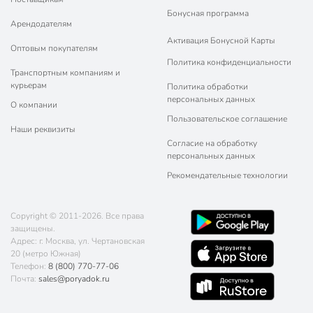
Бонусная программа
Арендодателям
Активация Бонусной Карты
Оптовым покупателям
Политика конфиденциальности
Транспортным компаниям и
курьерам
Политика обработки
персональных данных
О компании
Пользовательское соглашение
Наши реквизиты
Согласие на обработку
персональных данных
Рекомендательные технологии
Copyright © 2011-2026. Все права
защищены.
Адрес: г. Москва, ул. Чертановская
20 (метро Южная)
Телефон:
8 (800) 770-77-06
Почта:
sales@poryadok.ru