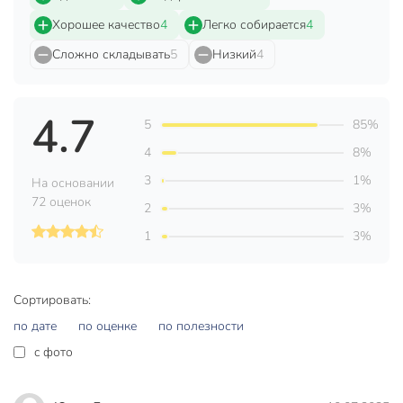
Подножка
без подножки
Хорошее качество
4
Легко собирается
4
Спинка
без спинки
Сложно складывать
5
Низкий
4
Цвет
черный
Тип
табурет
4.7
5
85%
Размер сиденья, см
30х30 см
4
8%
Артикул производителя
C010176
3
1%
На основании
72 оценок
2
3%
Вес в упаковке
680 г
1
3%
Габариты упаковки
5 x 13 x 32 см
Сортировать:
по дате
по оценке
по полезности
c фото