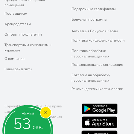
помещений
Подарочные сертификаты
Поставщикам
Бонусная программа
Арендодателям
Активация Бонусной Карты
Оптовым покупателям
Политика конфиденциальности
Транспортным компаниям и
курьерам
Политика обработки
персональных данных
О компании
Пользовательское соглашение
Наши реквизиты
Согласие на обработку
персональных данных
Рекомендательные технологии
Copyright © 2011-2026. Все права
защищены.
ЧЕРЕЗ
53
Адрес: г. Москва, ул. Чертановская
20 (метро Южная)
сек.
Телефон:
8 (800) 770-77-06
Почта:
sales@poryadok.ru