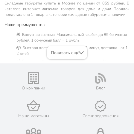
Складные табуреты купить в Москве по ценам от 859 рублей. В
каталоге интернет-магазина товаров для дома и дачи Порядок
представлено 1 товар в категории «складные табуреты» в наличии
Наши преимущества:
🎁 Бонусная система. Максимальный кэшбэк до 85 бонусных
рублей, 1 бонусный балл = 1 рубль.
📦 Быстрая доставка. Самовывоз от 60 минут, доставка - от 1-
Показать ещё
2 дней.
🛒 Бесплатный самовывоз из магазинов города Москва.
Жители Московской области могут сделать заказ и оплатить
его онлайн на официальном сайте сети магазинов Порядок.
💳 Оплата: онлайн на сайте интернет-гипермаркета или
наличными при получении.
О компании
Блог
🛍 Скидки, акции, распродажи каждый день!
📜 Только оригинальная продукция. Интернет-гипермаркет
Порядок - официальный представитель ведущих мировых
марок.
Наши магазины
Спецпредложения