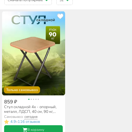
Только самовывоз
859 ₽
Стул складной 4х - опорный,
металл, ЛДСП, 40 см, 90 кг,
30.5х30.5 см, в ассортименте,
Самовывоз:
сегодня
Nika, ТС
4.9
116 отзывов
•
В корзину