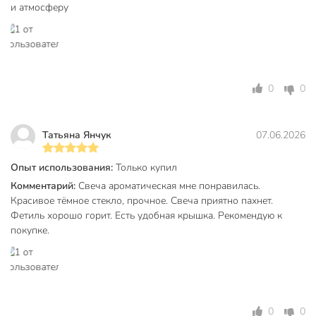
и атмосферу
и переноски, а подарочная упаковка делает её готовым
презентом.
Техническая информация
Высота, см
6.5 см
0
0
Диаметр, см
6.6 см
Количество в упаковке, шт
1 шт
Татьяна Янчук
07.06.2026
Страна производства
Китай
Опыт использования:
Только купил
Комментарий:
Свеча ароматическая мне понравилась.
Цвет
в ассортименте
Красивое тёмное стекло, прочное. Свеча приятно пахнет.
Новый год
Фетиль хорошо горит. Есть удобная крышка. Рекомендую к
День Рождения
покупке.
Праздники
8 Марта
14 февраля
Пасха
с крышкой
0
0