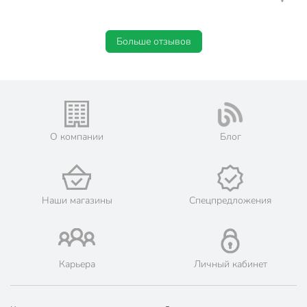
с подсвечником
Особенности
подарочная
упаковка
Больше отзывов
ароматический
Тип свечи
декоративный
Форма свечи
в банке
Вид фитиля
хлопковый
О компании
Блог
кокосовый воск
Состав свечи
соевый воск
Артикул производителя
А030144
Наши магазины
Спецпредложения
Модель
Бамбук
Вес в упаковке
200 г
Габариты упаковки
6 x 7 x 7 см
Карьера
Личный кабинет