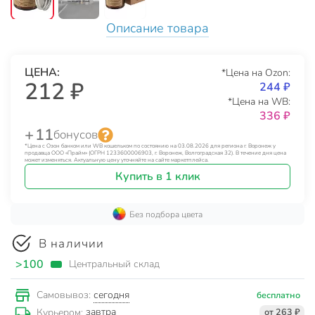
Описание товара
ЦЕНА:
*Цена на Ozon:
212 ₽
244 ₽
*Цена на WB:
336 ₽
+ 11
бонусов
*Цена с Озон банком или WB кошельком по состоянию на 03.08.2026 для региона г. Воронеж у
продавца ООО «Прайм» (ОГРН 1233600006903, г. Воронеж, Волгоградская 32). В течение дня цена
может изменяться. Актуальную цену уточняйте на сайте маркетплейса.
Купить в 1 клик
Без подбора цвета
В наличии
>100
Центральный склад
сегодня
Самовывоз:
бесплатно
завтра
Курьером:
от 263 ₽