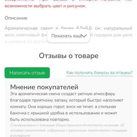
возможности выбрать цвет и рисунок.
Описание
Ароматическая свеча в банке 6.5х6.6 см: натуральный
воск, хлопковый фитиль, универсальный подарок для уюта
Показать ещё
и релакса по доступной цене.
Почему выбирают:
Отзывы о товаре
Эко-состав: кокосовый и соевый воск для чистого
горения и натурального аромата «Бамбук»
Написать отзыв
Как получить бонусы за отзывы?
Компактный размер — 6.5×6.6 см, хлопковый
Мнение покупателей
фитиль, подарочная упаковка с крышкой
Эта ароматическая свеча создаст уютную атмосферу
Идеально для дома, дачи, праздников и в качестве
благодаря приятному запаху, который быстро наполняет
стильного подарка
комнату. Она хорошо горит, воск не течет, а стильная
баночка с крышкой удобна в использовании и может
Как выбрать ароматическую свечу для подарка или
быть использована повторно.
домашнего уюта? Эта свеча в банке сочетает экологичный
Сгенерировано с помощью Искусственного Интеллекта на основе 10
состав (кокосовый и соевый воск) с хлопковым фитилём,
отзывов покупателей, собранных с различных тематических площадок
что обеспечивает безопасное и длительное горение без
в интернете