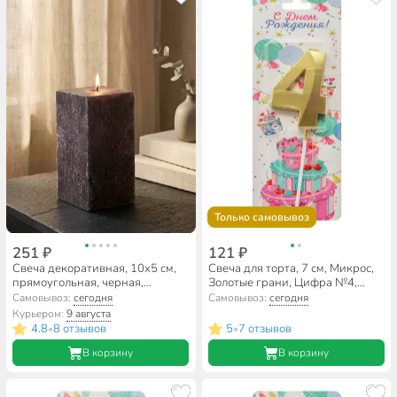
Только самовывоз
251 ₽
121 ₽
Свеча декоративная, 10х5 см,
Свеча для торта, 7 см, Микрос,
прямоугольная, черная,
Золотые грани, Цифра №4,
парафин, А030161
Ч54381
Самовывоз:
сегодня
Самовывоз:
сегодня
Курьером:
9 августа
4.8
8 отзывов
5
7 отзывов
•
•
В корзину
В корзину