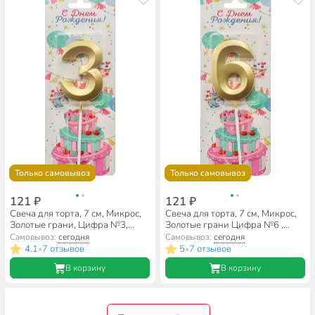
Только самовывоз
Только самовывоз
121 ₽
121 ₽
Свеча для торта, 7 см, Микрос,
Свеча для торта, 7 см, Микрос,
Золотые грани, Цифра №3,
Золотые грани Цифра №6 ,
Ч54380
Ч54383
Самовывоз:
сегодня
Самовывоз:
сегодня
4.1
7 отзывов
5
7 отзывов
•
•
В корзину
В корзину