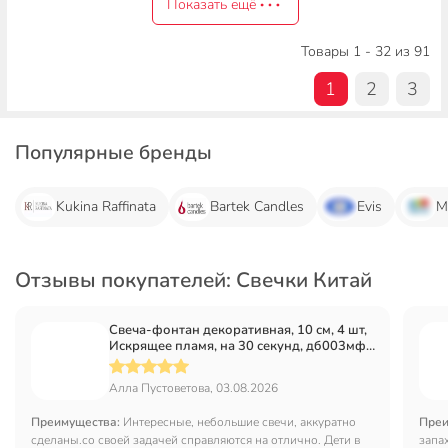
Показать ещё
Товары 1 - 32 из 91
1
2
3
Популярные бренды
Kukina Raffinata
Bartek Candles
Evis
М
Отзывы покупателей: Свечки Китай
Свеча-фонтан декоративная, 10 см, 4 шт,
Искрящее пламя, на 30 секунд, дб003мф/
ТС-1030
Алла Пустоветова, 03.08.2026
Преимущества:
Интересные, небольшие свечи, аккуратно
Преи
сделаны.со своей задачей справляются на отлично. Дети в
запа