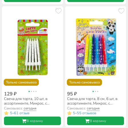
Только самовывоз
Только самовывоз
129 ₽
95 ₽
Свеча для торта, 10 шт, в
Свеча для торта, 8 см, 6 шт, в
ассортименте, Микрос, с
ассортименте, Микрос, с
подставкой блестящая
держателями, ч04704
Самовывоз:
сегодня
Самовывоз:
сегодня
5
61 отзыв
5
55 отзывов
•
•
В корзину
В корзину