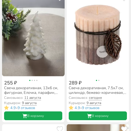
255 ₽
289 ₽
Свеча декоративная, 13х6 см,
Свеча декоративная, 7.5х7 см,
фигурная, Елочка, парафин,
цилиндр, бежево-коричневая,
A330021
парафин, с декором, А030172
Самовывоз:
11 августа
Самовывоз:
сегодня
Курьером:
9 августа
Курьером:
9 августа
4.9
9 отзывов
4.9
9 отзывов
•
•
В корзину
В корзину