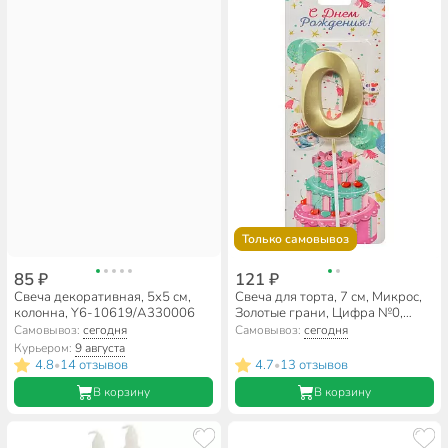
Только самовывоз
85 ₽
121 ₽
Свеча декоративная, 5х5 см,
Свеча для торта, 7 см, Микрос,
колонна, Y6-10619/A330006
Золотые грани, Цифра №0,
Ч54377
Самовывоз:
сегодня
Самовывоз:
сегодня
Курьером:
9 августа
4.8
14 отзывов
4.7
13 отзывов
•
•
В корзину
В корзину