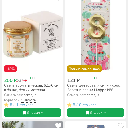
-18%
Только самовывоз
200 ₽
121 ₽
243 ₽
Свеча ароматическая, 6.5х6 см,
Свеча для торта, 7 см, Микрос,
в банке, белый матовая,
Золотые грани Цифра №8,
парафин, аромат и дизайн в
Ч54385
Самовывоз:
сегодня
Самовывоз:
сегодня
ассортименте, А030149
Курьером:
9 августа
5
11 отзывов
5
10 отзывов
•
•
В корзину
В корзину