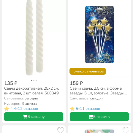
Только самовывоз
135 ₽
159 ₽
Свеча декоративная, 25х2 см,
Свечи свеча, 2.5 см, в форме
винтовая, 2 шт, белая, 500349
звезды, 5 шт, золотые, Звезды,
Ч53134
Самовывоз:
сегодня
Самовывоз:
сегодня
Курьером:
9 августа
4.4
12 отзывов
5
11 отзывов
•
•
В корзину
В корзину