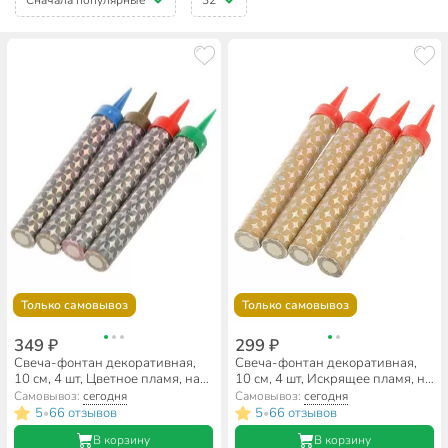
Только самовывоз
Только самовывоз
349 ₽
299 ₽
Свеча-фонтан декоративная,
Свеча-фонтан декоративная,
10 см, 4 шт, Цветное пламя, на
10 см, 4 шт, Искрящее пламя, на
30 секунд, дб008мф/РТС-1030
30 секунд, дб003мф/ТС-1030
Самовывоз:
сегодня
Самовывоз:
сегодня
5
66 отзывов
5
66 отзывов
•
•
В корзину
В корзину