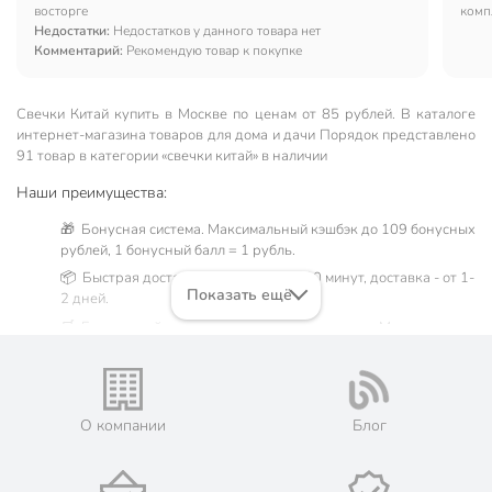
восторге
комп
Недостатки:
Недостатков у данного товара нет
Буду
Комментарий:
Рекомендую товар к покупке
Свечки Китай купить в Москве по ценам от 85 рублей. В каталоге
интернет-магазина товаров для дома и дачи Порядок представлено
91 товар в категории «свечки китай» в наличии
Наши преимущества:
🎁 Бонусная система. Максимальный кэшбэк до 109 бонусных
рублей, 1 бонусный балл = 1 рубль.
📦 Быстрая доставка. Самовывоз от 60 минут, доставка - от 1-
Показать ещё
2 дней.
🛒 Бесплатный самовывоз из магазинов города Москва.
Жители Московской области могут сделать заказ и оплатить
его онлайн на официальном сайте сети магазинов Порядок.
💳 Оплата: онлайн на сайте интернет-гипермаркета или
наличными при получении.
О компании
Блог
🛍 Скидки, акции, распродажи каждый день!
📜 Только оригинальная продукция. Интернет-гипермаркет