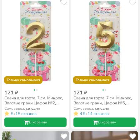
Только самовывоз
Только самовывоз
121 ₽
121 ₽
Свеча для торта, 7 см, Микрос,
Свеча для торта, 7 см, Микрос,
Золотые грани Цифра №2,
Золотые грани, Цифра №5,
Ч54379
Ч54382
Самовывоз:
сегодня
Самовывоз:
сегодня
5
15 отзывов
4.9
14 отзывов
•
•
В корзину
В корзину