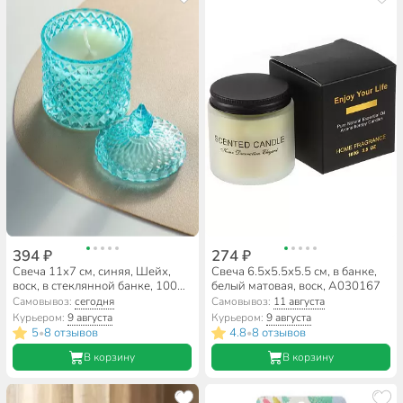
394 ₽
274 ₽
Свеча 11х7 см, синяя, Шейх,
Свеча 6.5х5.5х5.5 см, в банке,
воск, в стеклянной банке, 100
белый матовая, воск, А030167
гр
Самовывоз:
сегодня
Самовывоз:
11 августа
Курьером:
9 августа
Курьером:
9 августа
5
8 отзывов
4.8
8 отзывов
•
•
В корзину
В корзину