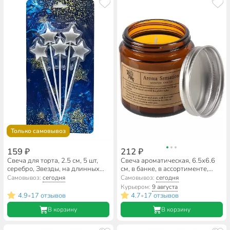
Только самовывоз
159 ₽
212 ₽
Свеча для торта, 2.5 см, 5 шт,
Свеча ароматическая, 6.5х6.6
серебро, Звезды, на длинных
см, в банке, в ассортименте,
шпажках, Ч53180
Бамбук, воск, А030144
Самовывоз:
сегодня
Самовывоз:
сегодня
Курьером:
9 августа
4.9
17 отзывов
4.7
17 отзывов
•
•
В корзину
В корзину