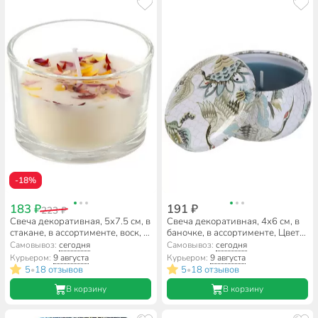
-18%
183 ₽
191 ₽
223 ₽
Свеча декоративная, 5х7.5 см, в
Свеча декоративная, 4х6 см, в
стакане, в ассортименте, воск, с
баночке, в ассортименте, Цветы,
лепестками цветов, А030168
Y6-10620/A330007
Самовывоз:
сегодня
Самовывоз:
сегодня
Курьером:
9 августа
Курьером:
9 августа
5
18 отзывов
5
18 отзывов
•
•
В корзину
В корзину