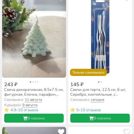
Только самовывоз
243 ₽
145 ₽
Свеча декоративная, 8.5х7.5 см,
Свечи для торта, 12.5 см, 6 шт,
фигурная, Елочка, парафин,
Серебро, коктейльные, с
A330033
держателями, Ч54409
Самовывоз:
11 августа
Самовывоз:
сегодня
Курьером:
9 августа
4.9
10 отзывов
5
10 отзывов
•
•
В корзину
В корзину