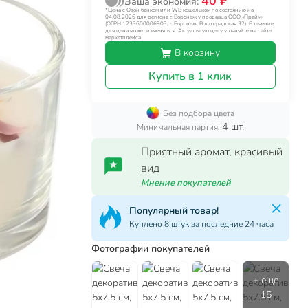
40 ₽
Ваша экономия:
*Цена с Озон банком или WB кошельком по состоянию на
04.08.2026 для региона г. Воронеж у продавца ООО «Прайм»
(ОГРН 1233600006903, г. Воронеж, Волгоградская 32). В течение
дня цена может изменяться. Актуальную цену уточняйте на сайте
маркетплейса.
В корзину
Купить в 1 клик
Без подбора цвета
4 шт.
Минимальная партия:
Приятный аромат, красивый
вид
Мнение покупателей
Популярный товар!
Куплено 8 штук за последние 24 часа
Фотографии покупателей