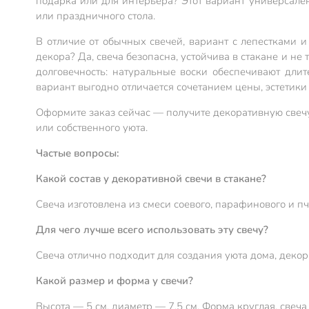
подарка или для интерьера? Этот вариант универсален
или праздничного стола.
В отличие от обычных свечей, вариант с лепестками 
декора? Да, свеча безопасна, устойчива в стакане и не
долговечность: натуральные воски обеспечивают длит
вариант выгодно отличается сочетанием цены, эстетики 
Оформите заказ сейчас — получите декоративную свечу
или собственного уюта.
Частые вопросы:
Какой состав у декоративной свечи в стакане?
Свеча изготовлена из смеси соевого, парафинового и п
Для чего лучше всего использовать эту свечу?
Свеча отлично подходит для создания уюта дома, декор
Какой размер и форма у свечи?
Высота — 5 см, диаметр — 7,5 см. Форма круглая, свеча