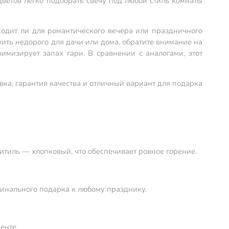
цветов легко подобрать свечу под любой стиль комнаты
ходит ли для романтического вечера или праздничного
упить недорого для дачи или дома, обратите внимание на
имизирует запах гари. В сравнении с аналогами, этот
ка, гарантия качества и отличный вариант для подарка
Фитиль — хлопковый, что обеспечивает ровное горение.
гинального подарка к любому празднику.
енте.