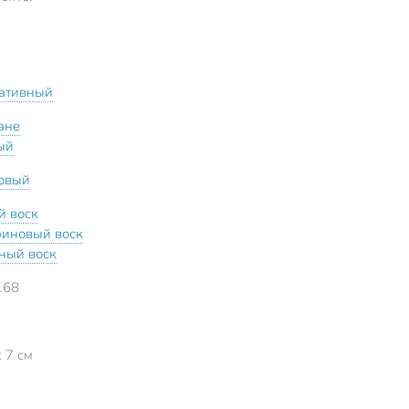
ативный
ане
ый
овый
й воск
иновый воск
ный воск
168
x 7 см