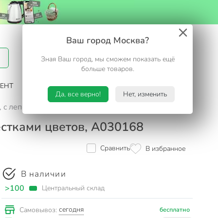
Вход / Регистрация
Ваш город Москва?
Зная Ваш город, мы сможем показать ещё
Избранное
Корзина
больше товаров.
ЕНТ
САД И ОГОРОД
ТУРИЗМ. ОТДЫХ НА ДАЧЕ
Да, все верно!
Нет, изменить
к, с лепестками цветов, А030168
пестками цветов, А030168
Сравнить
В избранное
В наличии
>100
Центральный склад
сегодня
Самовывоз:
бесплатно