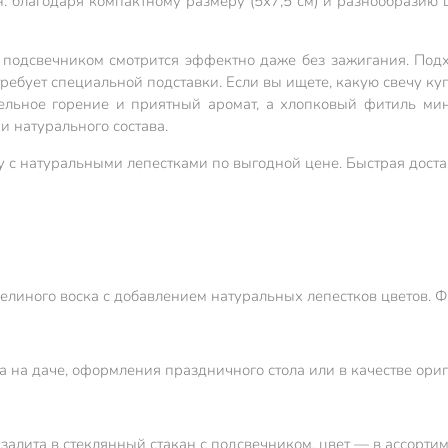
: благодаря компактному размеру (5х7,5 см) и разнообразию 
и подсвечником смотрится эффектно даже без зажигания. Под
 требует специальной подставки. Если вы ищете, какую свечу к
ельное горение и приятный аромат, а хлопковый фитиль мин
и натурального состава.
 с натуральными лепестками по выгодной цене. Быстрая достав
челиного воска с добавлением натуральных лепестков цветов. 
а на даче, оформления праздничного стола или в качестве ори
 залита в стеклянный стакан с подсвечником, цвет — в ассортим