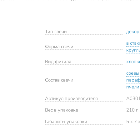
Тип свечи
декор
в стак
Форма свечи
кругл
Вид фитиля
хлопк
соевы
Состав свечи
параф
пчели
Артикул производителя
А030
Вес в упаковке
210 г
Габариты упаковки
5 x 7 