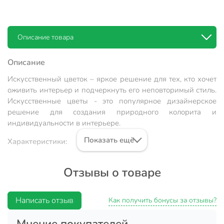
Описание товара
Описание
Искусственный цветок – яркое решение для тех, кто хочет
оживить интерьер и подчеркнуть его неповторимый стиль.
Искусственные цветы - это популярное дизайнерское
решение для создания природного колорита и
индивидуальности в интерьере.
Показать ещё
Характеристики:
Высота: 54 см.
Отзывы о товаре
Цвет: белый.
Преимущества:
Написать отзыв
Как получить бонусы за отзывы?
Не вызывает аллергических реакций и не содержит
Мнение покупателей
вредных веществ.