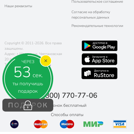
Пользовательское соглашение
Наши реквизиты
Согласие на обработку
персональных данных
Рекомендательные технологии
Copyright © 2011-2026. Все права
защищены.
Адрес: г. Москва, ул. Чертановская
20 (метро Южная)
ЧЕРЕЗ
52
Телефон:
8 (800) 770-77-06
Почта:
sales@poryadok.ru
сек.
ты получишь
подарок
8 (800) 770-77-06
ПОДАРОК
Звонок бесплатный
Способы оплаты