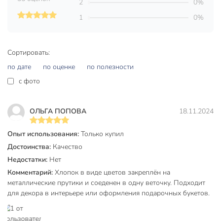
2
0%
в гостиную
1
0%
в кабинет
Назначение
в столовую
для кафе
на балкон
Сортировать:
на кухню
по дате
по оценке
по полезности
арт-деко
c фото
Стиль
классический
Вид цветка
хлопок
ОЛЬГА ПОПОВА
18.11.2024
Артикул производителя
Y4-7936
Опыт использования:
Только купил
Модель
Хлопок
Достоинства:
Качество
Недостатки:
Нет
Вес в упаковке
50 г
Комментарий:
Хлопок в виде цветов закреплён на
Габариты упаковки
7 x 8 x 61 см
металлические прутики и соеденен в одну веточку. Подходит
для декора в интерьере или оформления подарочных букетов.