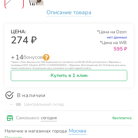
Описание товара
ЦЕНА:
*Цена на Ozon:
274 ₽
нет данных
*Цена на WB:
595 ₽
+ 14
бонусов
*Цена с Озон банком или WB кошельком по состоянию на 06.08.2026 для региона г. Воронеж у
продавца ООО «Прайм» (ОГРН 1233600006903, г. Воронеж, Волгоградская 32). В течение дня цена
может изменяться. Актуальную цену уточняйте на сайте маркетплейса.
Купить в 1 клик
В наличии
~
Центральный склад
сегодня
Самовывоз:
бесплатно
Москва
Наличие в магазинах города
Показать