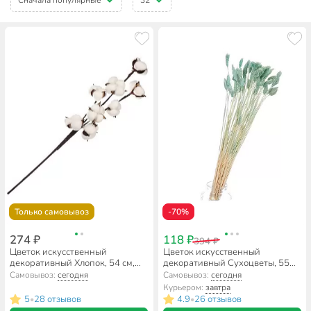
Только самовывоз
-70%
274 ₽
118 ₽
394 ₽
Цветок искусственный
Цветок искусственный
декоративный Хлопок, 54 см,
декоративный Сухоцветы, 55
Y4-7936
см, голубой, Y6-10400
Самовывоз:
сегодня
Самовывоз:
сегодня
Курьером:
завтра
5
28 отзывов
4.9
26 отзывов
•
•