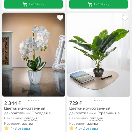
В корзину
В корзину
2 344 ₽
729 ₽
Цветок искусственный
Цветок искусственный
декоративный Орхидея в
декоративный Стрелиция в
кашпо, 55 см, белый, Y4-7945
кашпо, 47 см, Y4-11112
Самовывоз:
сегодня
Самовывоз:
сегодня
Курьером:
завтра
Курьером:
завтра
4
3 отзыва
4.5
2 отзыва
•
•