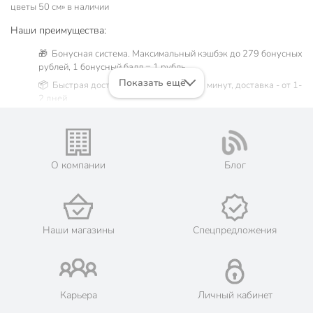
цветы 50 см» в наличии
Наши преимущества:
🎁 Бонусная система. Максимальный кэшбэк до 279 бонусных
рублей, 1 бонусный балл = 1 рубль.
Показать ещё
📦 Быстрая доставка. Самовывоз от 60 минут, доставка - от 1-
2 дней.
🛒 Бесплатный самовывоз из магазинов города Москва.
Жители Московской области могут сделать заказ и оплатить
его онлайн на официальном сайте сети магазинов Порядок.
💳 Оплата: онлайн на сайте интернет-гипермаркета или
О компании
Блог
наличными при получении.
🛍 Скидки, акции, распродажи каждый день!
📜 Только оригинальная продукция. Интернет-гипермаркет
Порядок - официальный представитель ведущих мировых
Наши магазины
Спецпредложения
марок.
Карьера
Личный кабинет