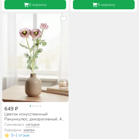
В корзину
В корзину
649 ₽
Цветок искусственный
Ранункулюс, декоративный, 48
см, 287-512
Самовывоз:
сегодня
Курьером:
завтра
5
1 отзыв
•