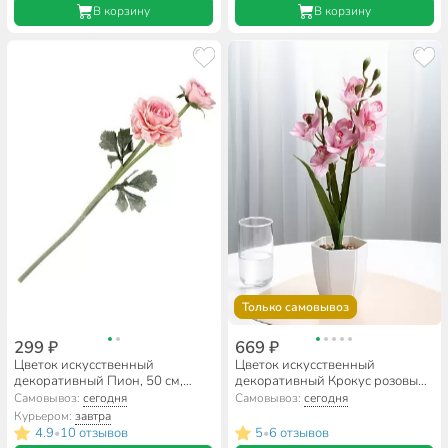
В корзину
В корзину
Только самовывоз
299 ₽
669 ₽
Цветок искусственный
Цветок искусственный
декоративный Пион, 50 см,
декоративный Крокус розовый,
персиковый, Y4-7956
в кашпо, 48 см, A300127
Самовывоз:
сегодня
Самовывоз:
сегодня
Курьером:
завтра
4.9
10 отзывов
5
6 отзывов
•
•