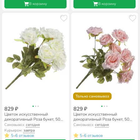
В корзину
В корзину
Только самовывоз
829 ₽
829 ₽
Цветок искусственный
Цветок искусственный
декоративный Роза букет, 50
декоративный Роза букет, 50
см, белый, Y4-7908
см, розовый, Y4-7909
Самовывоз:
сегодня
Самовывоз:
сегодня
Курьером:
завтра
5
6 отзывов
5
6 отзывов
•
•