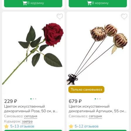
В корзину
В корзину
Только самовывоз
229 ₽
679 ₽
Цветок искусственный
Цветок искусственный
декоративный Роза, 50 см, в
декоративный Артишок, 55 см,
ассортименте, Y3-1538
Y6-10395
Самовывоз:
сегодня
Самовывоз:
сегодня
Курьером:
завтра
5
13 отзывов
5
12 отзывов
•
•