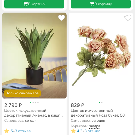
В корзину
В корзину
Только самовывоз
2 790 ₽
829 ₽
Цветок искусственный
Цветок искусственный
декоративный Ананас, в кашпо,
декоративный Роза букет, 50
45 см, Y4-8799
см, персиковый, Y4-7907
Самовывоз:
сегодня
Самовывоз:
сегодня
Курьером:
завтра
5
3 отзыва
4.3
3 отзыва
•
•