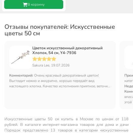
В корзину
Отзывы покупателей: Искусственные
цветы 50 см
Цветок искусственный декоративный
Хлопок, 54 см, Y4-7936
Sakura Lee, 19.07.2026
Комментарий:
Очень красивый декоративный цветок!
Преи
Выглядит нежно и аккуратно, хорошо передаёт вид
кате
настоящего хлопка. Качество исполнения приятное, веточка
Недо
достаточно длинная, удобно использовать для разных
Комм
композиций и украшения интерьера. Цветок не требует
впис
ухода, всегда выглядит свежо и красиво. Отлично смотрится
этой
в вазе, добавляет комнате уюта и лёгкости. Покупкой
стеб
осталась довольна, соответствует описанию и ожиданиям.
Спас
Искусственные цветы 50 см купить в Москве по ценам от 118
рублей. В каталоге интернет-магазина товаров для дома и дачи
Порядок представлено 13 товаров в категории «искусственные