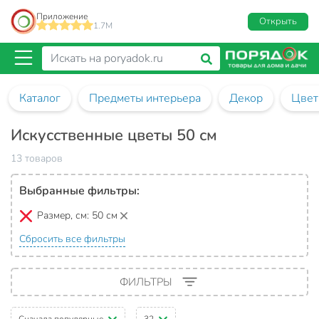
Приложение
Открыть
1.7M
Каталог
Предметы интерьера
Декор
Цвет
Искусственные цветы 50 см
13 товаров
Выбранные фильтры:
Размер, см:
50 см
Сбросить все фильтры
ФИЛЬТРЫ
Сначала популярные
32