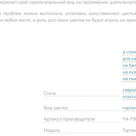
сохраняет свой первоначальный вид на протяжении длительного
 проблем можно выполнить установку искуственного цветка,
любом месте, и роль для таких цветов не будет играть ни врем
в сто
для к
на ба
на ку
на св
совре
Стиль
класс
Вид цветка
горте
Артикул производителя
Y4-79
Модель
Горте