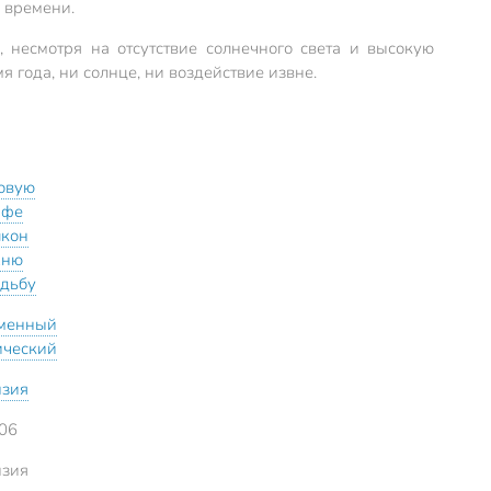
 времени.
 несмотря на отсутствие солнечного света и высокую
я года, ни солнце, ни воздействие извне.
ловую
афе
лкон
хню
адьбу
менный
ический
нзия
06
нзия