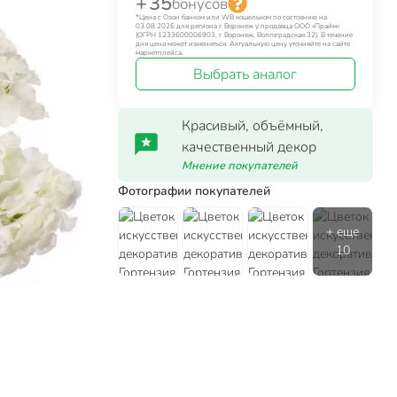
+ 35
бонусов
*Цена с Озон банком или WB кошельком по состоянию на
03.08.2026 для региона г. Воронеж у продавца ООО «Прайм»
(ОГРН 1233600006903, г. Воронеж, Волгоградская 32). В течение
дня цена может изменяться. Актуальную цену уточняйте на сайте
маркетплейса.
Выбрать аналог
Красивый, объёмный,
качественный декор
Мнение покупателей
Фотографии покупателей