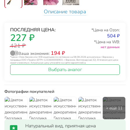
Описание товара
ПОСЛЕДНЯЯ ЦЕНА:
*Цена на Ozon:
227 ₽
504 ₽
*Цена на WB:
421 ₽
нет данных
194 ₽
Ваша экономия:
*Цена с Озон банком или WB кошельком по состоянию на 08.08.2026 для региона г. Воронеж у
продавца ООО «Прайм» (ОГРН 1233600006903, г. Воронеж, Волгоградская 32). В течение дня цена
может изменяться. Актуальную цену уточняйте на сайте маркетплейса.
Выбрать аналог
Фотографии покупателей
Натуральный вид, приятная цена