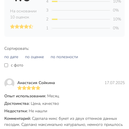
4
10%
Техническая информация
3
0%
На основании
Размер, см
30 см
10 оценок
2
10%
Страна производства
Китай
1
0%
пластмасса
Материал
полиэстер
Сортировать:
Цвет
фиолетовый
по дате
по оценке
по полезности
c фото
Тип
букет
Размещение
настольный
Анастасия Сойкина
17.07.2025
для дома
для офиса
Опыт использования:
Месяц
в ванную
Достоинства:
Цена, качество
в гостиную
Недостатки:
Не нашли
в кабинет
Комментарий:
Сделала микс букет из двух оттенков данных
Назначение
в прихожую
гвоздик. Сделано максимально натурально, немного пришлось
в спальню