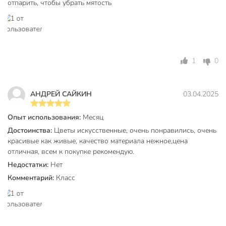
отпарить, чтобы убрать мятость
в столовую
для кафе
на балкон
на кухню
арт-деко
1
0
Стиль
классический
Вид цветка
гвоздика
АНДРЕЙ САЙКИН
03.04.2025
Артикул производителя
Y6-10409
Опыт использования:
Месяц
Модель
Гвоздика букет
Достоинства:
Цветы искусственные, очень понравились, очень
красивые как живые, качество материала нежное,цена
Вес в упаковке
70 г
отличная, всем к покупке рекомендую.
Габариты упаковки
15 x 15 x 31 см
Недостатки:
Нет
Комментарий:
Класс