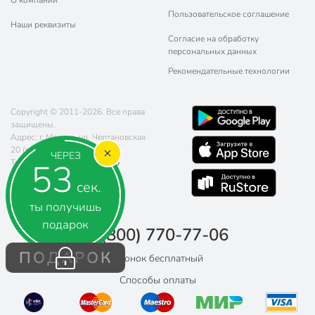
О компании
Пользовательское соглашение
Наши реквизиты
Согласие на обработку
персональных данных
Рекомендательные технологии
Copyright © 2011-2026. Все права
защищены.
Адрес: г. Москва, ул. Чертановская
20 (метро Южная)
ЧЕРЕЗ
52
Телефон:
8 (800) 770-77-06
Почта:
sales@poryadok.ru
сек.
ты получишь
подарок
8 (800) 770-77-06
ПОДАРОК
Звонок бесплатный
Способы оплаты