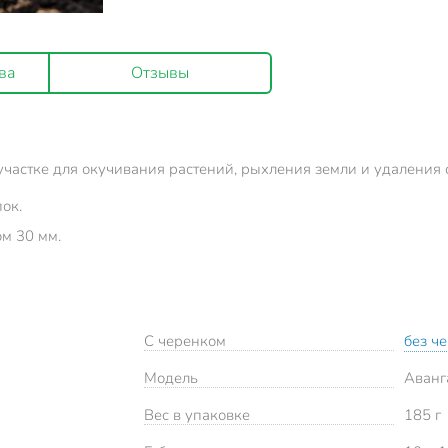
ва
Отзывы
участке для окучивания растений, рыхления земли и удаления
ок.
м 30 мм.
С черенком
без ч
Модель
Аванг
Вес в упаковке
185 г