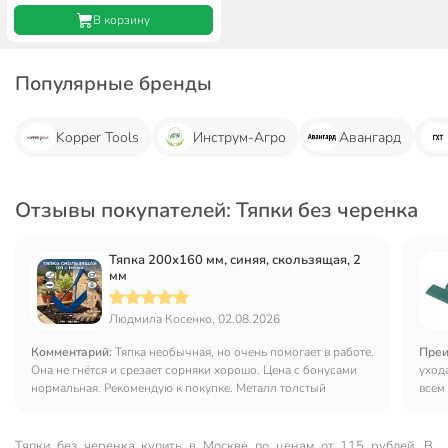
В корзину
Популярные бренды
Kopper Tools
Инструм-Агро
Авангард
Отзывы покупателей: Тяпки без черенка
Тяпка 200х160 мм, синяя, скользящая, 2
мм
Людмила Косенко, 02.08.2026
Комментарий:
Тяпка необычная, но очень помогает в работе.
Преи
Она не гнётся и срезает сорняки хорошо. Цена с бонусами
уход
нормальная. Рекомендую к покупке. Металл толстый
всем
Тяпки без черенка купить в Москве по ценам от 115 рублей. В