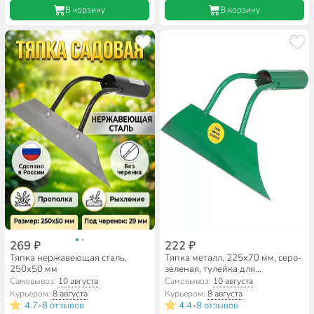
В корзину
В корзину
269 ₽
222 ₽
Тяпка нержавеющая сталь,
Тяпка металл, 225х70 мм, серо-
250х50 мм
зеленая, тулейка для
окучивания, заточная
Самовывоз:
10 августа
Самовывоз:
10 августа
Курьером:
8 августа
Курьером:
8 августа
4.7
8 отзывов
4.4
8 отзывов
•
•