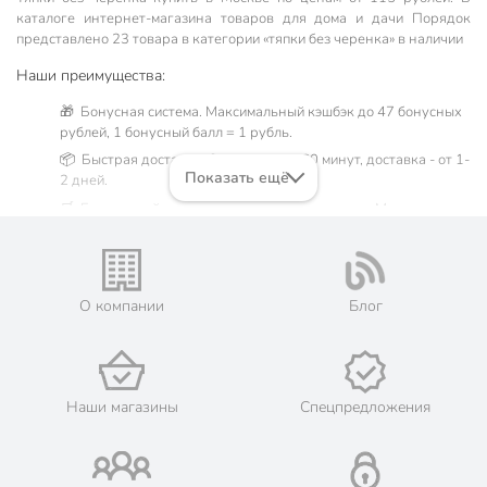
каталоге интернет-магазина товаров для дома и дачи Порядок
представлено 23 товара в категории «тяпки без черенка» в наличии
Наши преимущества:
🎁 Бонусная система. Максимальный кэшбэк до 47 бонусных
рублей, 1 бонусный балл = 1 рубль.
📦 Быстрая доставка. Самовывоз от 60 минут, доставка - от 1-
Показать ещё
2 дней.
🛒 Бесплатный самовывоз из магазинов города Москва.
Жители Московской области могут сделать заказ и оплатить
его онлайн на официальном сайте сети магазинов Порядок.
💳 Оплата: онлайн на сайте интернет-гипермаркета или
наличными при получении.
О компании
Блог
🛍 Скидки, акции, распродажи каждый день!
📜 Только оригинальная продукция. Интернет-гипермаркет
Порядок - официальный представитель ведущих мировых
марок.
Наши магазины
Спецпредложения