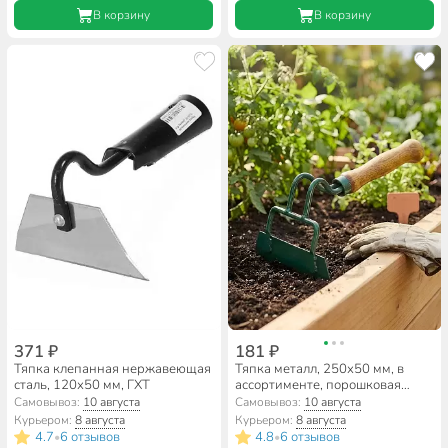
В корзину
В корзину
371 ₽
181 ₽
Тяпка клепанная нержавеющая
Тяпка металл, 250х50 мм, в
сталь, 120х50 мм, ГХТ
ассортименте, порошковая
окраска, 00-00000570
Самовывоз:
10 августа
Самовывоз:
10 августа
Курьером:
8 августа
Курьером:
8 августа
4.7
6 отзывов
4.8
6 отзывов
•
•