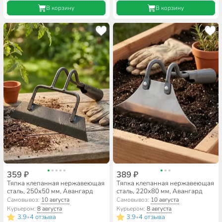
В корзину
В корзину
359 ₽
389 ₽
Тяпка клепанная нержавеющая
Тяпка клепанная нержавеющая
сталь, 250х50 мм, Авангард
сталь, 220х80 мм, Авангард
Самовывоз:
10 августа
Самовывоз:
10 августа
Курьером:
8 августа
Курьером:
8 августа
3.9
4 отзыва
3.9
4 отзыва
•
•