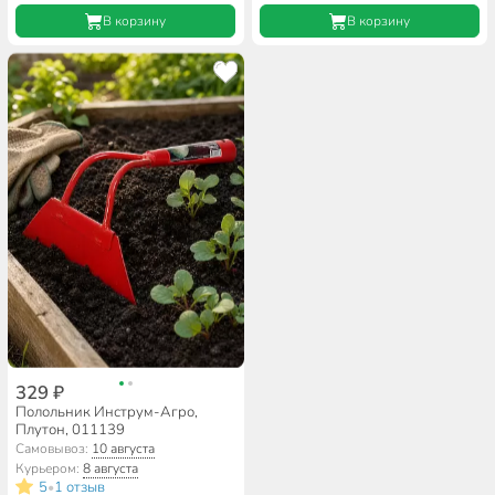
В корзину
В корзину
329 ₽
Полольник Инструм-Агро,
Плутон, 011139
Самовывоз:
10 августа
Курьером:
8 августа
5
1 отзыв
•