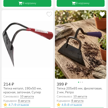
В корзину
В корзину
214 ₽
399 ₽
Тяпка металл, 190х50 мм,
Тяпка 205х65 мм, фиолетовая,
красная, заточная, Супер
2 мм, Ретро
Самовывоз:
10 августа
Самовывоз:
10 августа
Курьером:
8 августа
Курьером:
8 августа
4.7
9 отзывов
4.8
8 отзывов
•
•