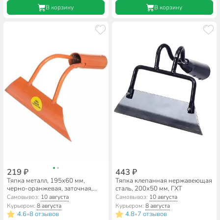
В корзину
В корзину
219 ₽
443 ₽
Тяпка металл, 195х60 мм,
Тяпка клепанная нержавеющая
черно-оранжевая, заточная,
сталь, 200х50 мм, ГХТ
Витязь
Самовывоз:
10 августа
Самовывоз:
10 августа
Курьером:
8 августа
Курьером:
8 августа
4.6
8 отзывов
4.8
7 отзывов
•
•