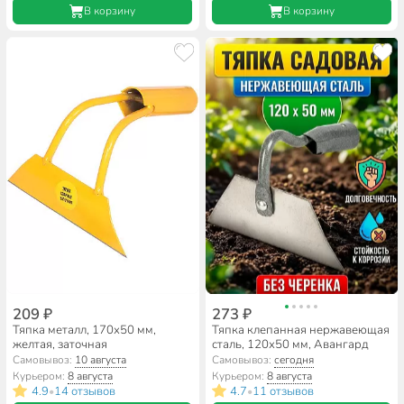
В корзину
В корзину
209 ₽
273 ₽
Тяпка металл, 170х50 мм,
Тяпка клепанная нержавеющая
желтая, заточная
сталь, 120х50 мм, Авангард
Самовывоз:
10 августа
Самовывоз:
сегодня
Курьером:
8 августа
Курьером:
8 августа
4.9
14 отзывов
4.7
11 отзывов
•
•