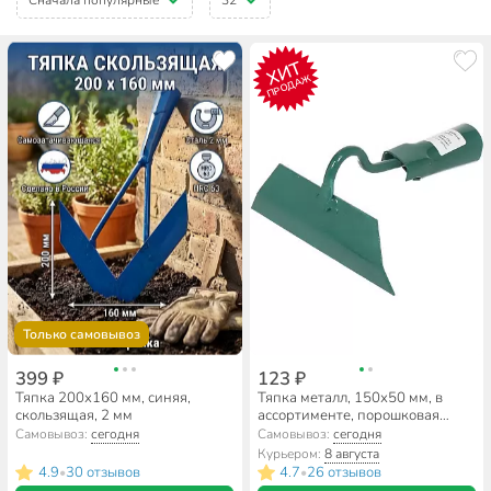
ХИТ
ПРОДАЖ
Только самовывоз
399 ₽
123 ₽
Тяпка 200х160 мм, синяя,
Тяпка металл, 150х50 мм, в
скользящая, 2 мм
ассортименте, порошковая
окраска
Самовывоз:
сегодня
Самовывоз:
сегодня
Курьером:
8 августа
4.9
30 отзывов
4.7
26 отзывов
•
•