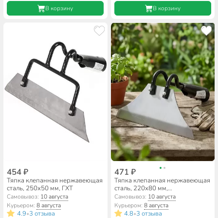
В корзину
В корзину
454 ₽
471 ₽
Тяпка клепанная нержавеющая
Тяпка клепанная нержавеющая
сталь, 250х50 мм, ГХТ
сталь, 220х80 мм,
универсальная, ГХТ
Самовывоз:
10 августа
Самовывоз:
10 августа
Курьером:
8 августа
Курьером:
8 августа
4.9
3 отзыва
4.8
3 отзыва
•
•