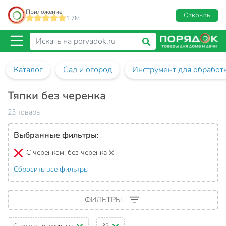
Приложение
Открыть
1.7M
Каталог
Сад и огород
Инструмент для обработ
Тяпки без черенка
23 товара
Выбранные фильтры:
С черенком:
без черенка
Сбросить все фильтры
ФИЛЬТРЫ
Сначала популярные
32