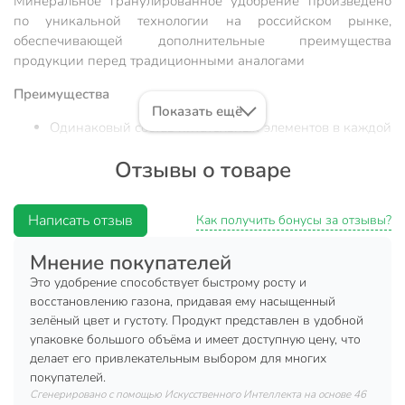
Минеральное гранулированное удобрение произведено
по уникальной технологии на российском рынке,
обеспечивающей дополнительные преимущества
продукции перед традиционными аналогами
Преимущества
Показать ещё
Одинаковый состав питательных элементов в каждой
грануле
Отзывы о товаре
Пролонгированное действие
Способствует сохранению сочного зеленого окраса.
Написать отзыв
Как получить бонусы за отзывы?
Минеральное удобрение "5М-гранула": каждая гранула
содержит 5 питательных макро и микроэлементов.
Мнение покупателей
Это удобрение способствует быстрому росту и
Обеспечивает равномерное и полноценное питание
восстановлению газона, придавая ему насыщенный
растений
зелёный цвет и густоту. Продукт представлен в удобной
упаковке большого объёма и имеет доступную цену, что
Гарантирует эффективность применения выше, чем дают
делает его привлекательным выбором для многих
обычные тукосмеси (подтверждено вегетативными
покупателей.
опытами).
Сгенерировано с помощью Искусственного Интеллекта на основе 46