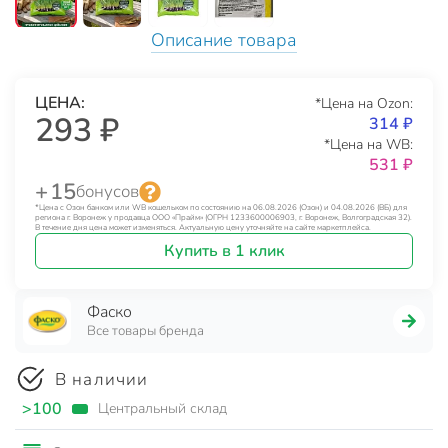
Описание товара
ЦЕНА:
*Цена на Ozon:
293 ₽
314 ₽
*Цена на WB:
531 ₽
+ 15
бонусов
*Цена с Озон банком или WB кошельком по состоянию на 06.08.2026 (Озон) и 04.08.2026 (ВБ) для
региона г. Воронеж у продавца ООО «Прайм» (ОГРН 1233600006903, г. Воронеж, Волгоградская 32).
В течение дня цена может изменяться. Актуальную цену уточняйте на сайте маркетплейса.
Купить в 1 клик
Фаско
Все товары бренда
В наличии
>100
Центральный склад