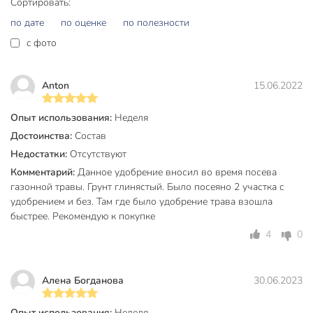
Сортировать:
Назначение
для газона
по дате
по оценке
по полезности
весна
c фото
Сезон использования
лето
осень
Anton
15.06.2022
Тип удобрения
минеральный
Тип культуры
для газона
Опыт использования:
Неделя
Достоинства:
Состав
Форма выпуска
гранулы
Недостатки:
Отсутствуют
для роста
Назначение удобрения
Комментарий:
Данное удобрение вносил во время посева
растений
газонной травы. Грунт глинястый. Было посеяно 2 участка с
удобрением и без. Там где было удобрение трава взошла
Класс опасности
3
быстрее. Рекомендую к покупке
Срок годности, мес
60 мес
4
0
Модель
5М
Алена Богданова
30.06.2023
Вес в упаковке
3.02 кг
Габариты упаковки
8 x 22 x 30 см
Опыт использования:
Неделя