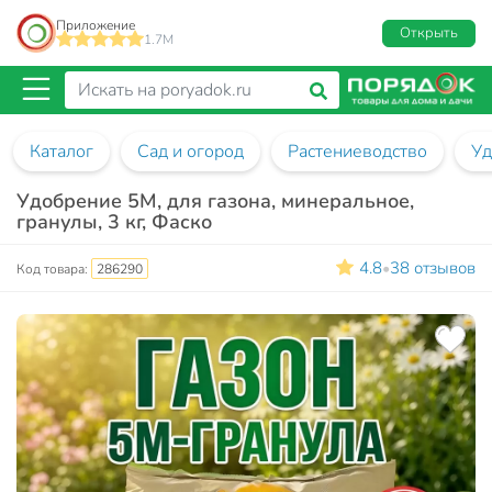
Приложение
Открыть
1.7M
Каталог
Сад и огород
Растениеводство
Уд
Удобрение 5М, для газона, минеральное,
гранулы, 3 кг, Фаско
4.8
38 отзывов
•
Код товара:
286290