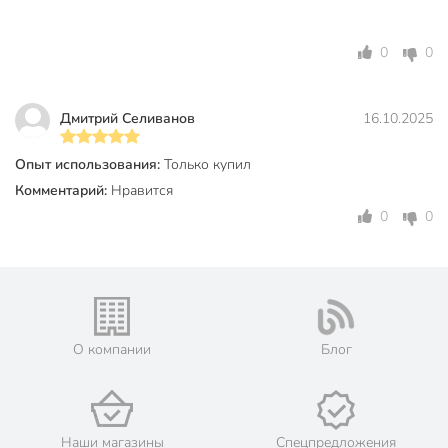
Стиль
современный
0
0
Особенности
с рисунком
Форма
цилиндр
Дмитрий Селиванов
16.10.2025
Тип горла
с широким горлом
Опыт использования:
Только купил
Y6-
Комментарий:
Нравится
Артикул производителя
10159/A060096
0
0
Модель
Папоротник милк
Вес в упаковке
1.27 кг
Габариты упаковки
27 x 14 x 14 см
О компании
Блог
Наши магазины
Спецпредложения