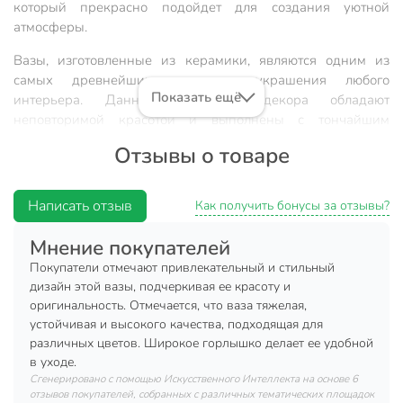
который прекрасно подойдет для создания уютной
атмосферы.
Вазы, изготовленные из керамики, являются одним из
самых древнейших элементов украшения любого
Показать ещё
интерьера. Данные предметы декора обладают
неповторимой красотой и выполнены с тончайшим
мастерством. В античном мире вазы, которые
Отзывы о товаре
использовали для украшения комнат своего жилища,
ассоциировались с благополучием обитателей дома.
Написать отзыв
Как получить бонусы за отзывы?
Характеристики:
Мнение покупателей
Материал: керамика.
Покупатели отмечают привлекательный и стильный
Размер: 26х11 см.
дизайн этой вазы, подчеркивая ее красоту и
Размещение: настольная.
оригинальность. Отмечается, что ваза тяжелая,
устойчивая и высокого качества, подходящая для
Цвет: белый.
различных цветов. Широкое горлышко делает ее удобной
Преимущества:
в уходе.
Сгенерировано с помощью Искусственного Интеллекта на основе 6
Устойчивая конструкция.
отзывов покупателей, собранных с различных тематических площадок