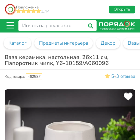
Приложение
Открыть
1.7M
Каталог
Предметы интерьера
Декор
Вазы
Ваза керамика, настольная, 26х11 см,
Папоротник милк, Y6-10159/A060096
5
3 отзыва
•
Код товара:
462587