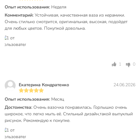
элемент или для хранения цветов и растений.
Опыт использования:
Неделя
Комментарий:
Устойчивая, качественная ваза из керамики.
Техническая информация
Очень стильно смотрится, оригинальная, высокая, подойдет
для любых цветов. Покупкой довольна.
Вес, кг
1.2 кг
Диаметр, см
11 см
Высота, см
26 см
Страна производства
Китай
1
0
ваза для
Тип
сухоцветов
Екатерина Кондратенко
24.06.2026
Размещение
настольный
Опыт использования:
Месяц
С ручками
без ручки
Достоинства:
Очень вазочка понравилась. Горлышко очень
широкое, что легко мыть её. Стильный дизайн,такой выпуклый
Прозрачность
непрозрачные
рисунок. Рекомендую к покупке.
Материал
керамика
Цвет
белый