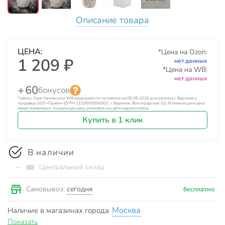
Описание товара
ЦЕНА:
*Цена на Ozon:
1 209 ₽
нет данных
*Цена на WB:
нет данных
+ 60
бонусов
*Цена с Озон банком или WB кошельком по состоянию на 06.08.2026 для региона г. Воронеж у
продавца ООО «Прайм» (ОГРН 1233600006903, г. Воронеж, Волгоградская 32). В течение дня цена
может изменяться. Актуальную цену уточняйте на сайте маркетплейса.
Купить в 1 клик
В наличии
~
Центральный склад
сегодня
Самовывоз:
бесплатно
Москва
Наличие в магазинах города
Показать