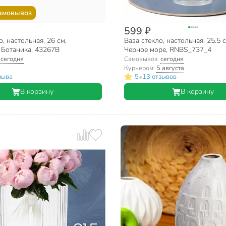
амовывоз
599 ₽
о, настольная, 26 см,
Ваза стекло, настольная, 25.5 с
 Ботаника, 43267B
Черное море, RNBS_737_4
:
сегодня
Самовывоз:
сегодня
Курьером:
5 августа
•
зыва
5
13 отзывов
В корзину
В корзину