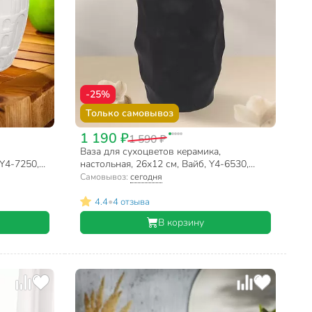
-25%
Только самовывоз
1 190 ₽
1 590 ₽
Ваза для сухоцветов керамика,
 Y4-7250,
настольная, 26х12 см, Вайб, Y4-6530,
черная
Самовывоз:
сегодня
•
4.4
4 отзыва
В корзину