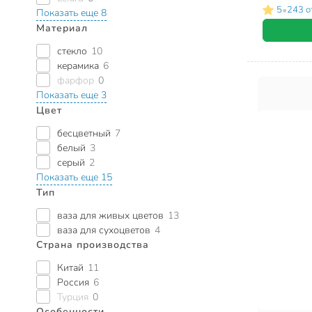
•
5
243 о
Показать еще 8
Материал
стекло
10
керамика
6
фарфор
0
Показать еще 3
Цвет
бесцветный
7
белый
3
серый
2
Показать еще 15
Тип
ваза для живых цветов
13
ваза для сухоцветов
4
Страна производства
Китай
11
Россия
6
Турция
0
Особенности