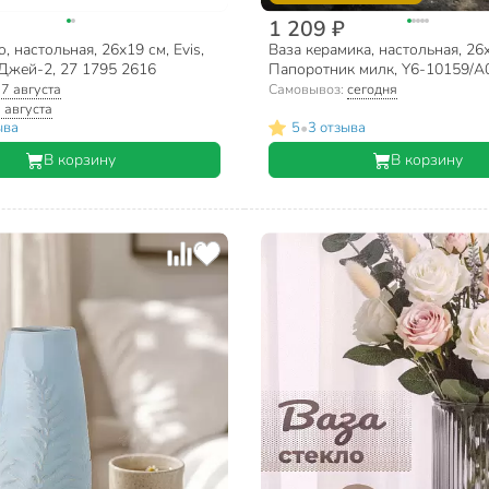
1 209 ₽
, настольная, 26х19 см, Evis,
Ваза керамика, настольная, 26
Джей-2, 27 1795 2616
Папоротник милк, Y6-10159/A
:
7 августа
Самовывоз:
сегодня
 августа
•
ыва
5
3 отзыва
В корзину
В корзину