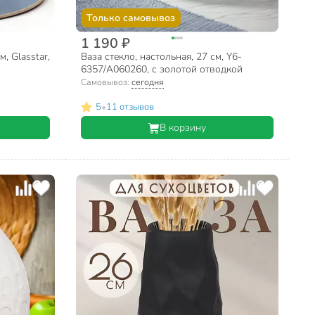
Только самовывоз
1 190 ₽
м, Glasstar,
Ваза стекло, настольная, 27 см, Y6-
6357/A060260, с золотой отводкой
Самовывоз:
сегодня
•
5
11 отзывов
В корзину