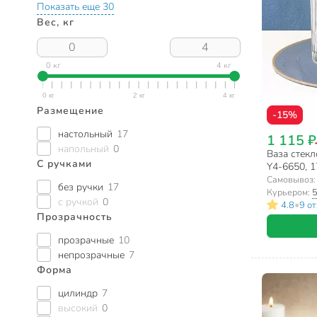
Показать еще 30
Вес, кг
0 кг
4 кг
Размещение
-15%
настольный
17
1 115 ₽
напольный
0
Ваза стекло
С ручками
Y4-6650, 1
Самовывоз
без ручки
17
Курьером:
5
с ручкой
0
•
4.8
9 о
Прозрачность
прозрачные
10
непрозрачные
7
Форма
цилиндр
7
высокий
0