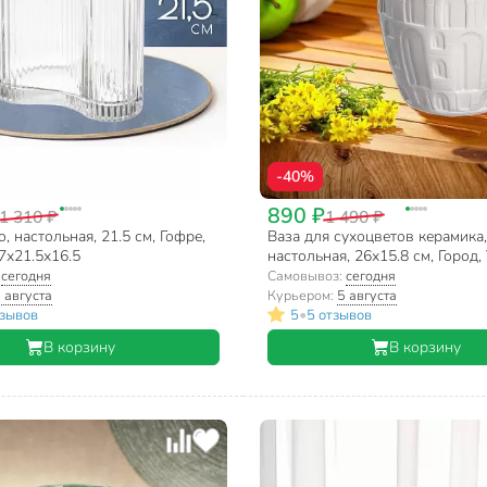
-40%
890 ₽
1 310 ₽
1 490 ₽
, настольная, 21.5 см, Гофре,
Ваза для сухоцветов керамика,
7х21.5х16.5
настольная, 26х15.8 см, Город,
белая
:
сегодня
Самовывоз:
сегодня
 августа
Курьером:
5 августа
•
тзывов
5
5 отзывов
В корзину
В корзину