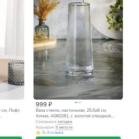
999 ₽
 см, Лофт,
Ваза стекло, настольная, 25.5х8 см,
Алмаз, A060281, с золотой отводкой,
бесцветная
Самовывоз:
сегодня
Курьером:
5 августа
•
5
3 отзыва