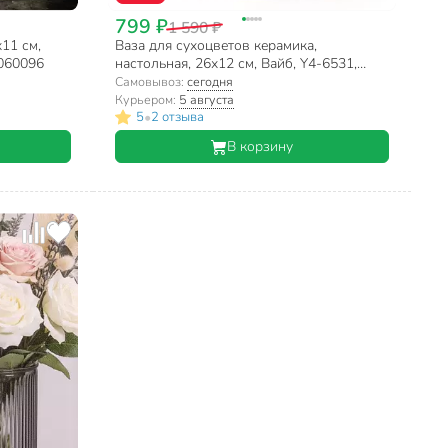
799 ₽
1 590 ₽
х11 см,
Ваза для сухоцветов керамика,
060096
настольная, 26х12 см, Вайб, Y4-6531,
белая
Самовывоз:
сегодня
Курьером:
5 августа
•
5
2 отзыва
В корзину