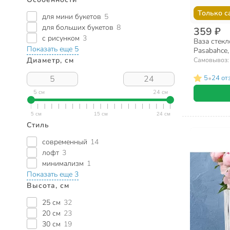
Только с
для мини букетов
5
для больших букетов
8
359 ₽
с рисунком
3
Ваза стекл
Показать еще 5
Pasabahce,
Самовывоз
Диаметр, см
•
5
24 от
5 см
24 см
Стиль
современный
14
лофт
3
минимализм
1
Показать еще 3
Высота, см
25 см
32
20 см
23
30 см
19