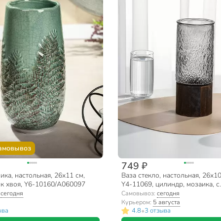
амовывоз
749 ₽
ика, настольная, 26х11 см,
Ваза стекло, настольная, 26х10
к хвоя, Y6-10160/A060097
Y4-11069, цилиндр, мозаика, с
подставкой, серая
:
сегодня
Самовывоз:
сегодня
Курьером:
5 августа
•
ыва
4.8
3 отзыва