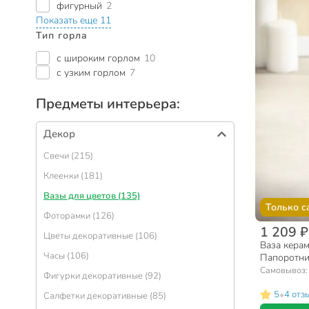
фигурный
2
Показать еще 11
Тип горла
с широким горлом
10
с узким горлом
7
Предметы интерьера:
Декор
Свечи (215)
Клеенки (181)
Вазы для цветов (135)
Только с
Фоторамки (126)
1 209 ₽
Цветы декоративные (106)
Ваза керам
Часы (106)
Папоротни
Самовывоз
Фигурки декоративные (92)
•
5
4 отз
Салфетки декоративные (85)