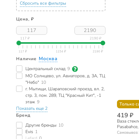
Сбросить все фильтры
Цена, ₽
117 ₽
2190 ₽
Москва
Наличие
Центральный склад
9
МО Солнцево, ул. Авиаторов, д. 3А, ТЦ
"Небо"
10
г. Мытищи, Шараповский проезд, вл. 2,
стр. 3, пом. 289, ТЦ "Красный Кит", -1
этаж
9
Только с
Показать еще 2
419 ₽
Бренд
Ваза стекл
Другие бренды
10
Pasabahce,
Evis
1
Самовывоз
Lefard
0