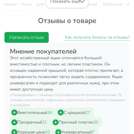
Показать ещё
имеет пазы для крепления колесиков. Колесики в
комплектацию не входят.
Отзывы о товаре
Техническая информация
Длина, см
53 см
Написать отзыв
Как получить бонусы за отзывы?
Высота, см
37 см
Мнение покупателей
Объем, л
50 л
Этот хозяйственный ящик отличается большой
вместимостью и плотным, но легким пластиком. Он
Ширина, см
30 см
оснащен надежной крышкой, которая плотно прилегает, а
прозрачность позволяет легко видеть содержимое. Ящик
Бренд
Idea
универсален и подходит для различных нужд, при этом
Страна производства
Россия
имеет доступную цену.
Сгенерировано с помощью Искусственного Интеллекта на основе 75
Форма
прямоугольный
отзывов покупателей, собранных с различных тематических площадок
в интернете
С крышкой
с крышкой
Вместительный
34
С крышкой
27
Материал
пластик
Прозрачный
21
Прочный пластик
20
Хорошая цена
10
Универсальный
7
Цвет
бесцветный