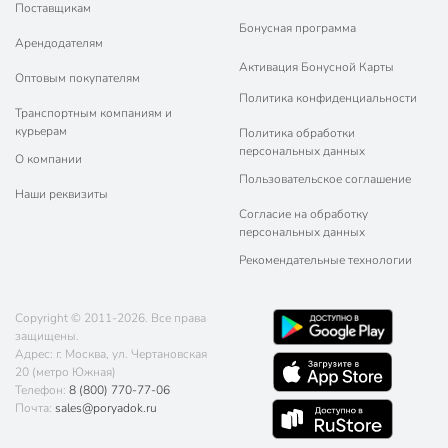
Поставщикам
Бонусная программа
Арендодателям
Активация Бонусной Карты
Оптовым покупателям
Политика конфиденциальности
Транспортным компаниям и
курьерам
Политика обработки
персональных данных
О компании
Пользовательское соглашение
Наши реквизиты
Согласие на обработку
персональных данных
Рекомендательные технологии
Copyright © 2011-2026. Все права
защищены.
Адрес: г. Москва, ул. Чертановская
20 (метро Южная)
Телефон:
8 (800) 770-77-06
Почта:
sales@poryadok.ru