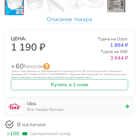
Описание товара
ЦЕНА:
*Цена на Ozon:
1 190 ₽
1 894 ₽
*Цена на WB:
3 644 ₽
+ 60
бонусов
*Цена с Озон банком или WB кошельком по состоянию на 07.08.2026 для региона г. Воронеж у
продавца ООО «Прайм» (ОГРН 1233600006903, г. Воронеж, Волгоградская 32). В течение дня цена
может изменяться. Актуальную цену уточняйте на сайте маркетплейса.
Купить в 1 клик
Idea
Все товары бренда
В наличии
>100
Центральный склад