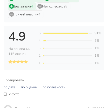
Без запаха
4
Нет колесиков
8
универсальный
для перевозки
Тонкий пластик
4
Назначение
для постельного
белья
для одежды
4.9
5
91%
Особенности
штабелируемый
4
6%
Артикул производителя
М 2354
3
1%
На основании
115 оценок
2
1%
Вес в упаковке
1.3 кг
1
1%
Габариты упаковки
53 x 38 x 31 см
Сортировать:
по дате
по оценке
по полезности
c фото