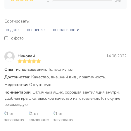
1
0%
С крышкой
с крышкой
Материал
полипропилен
Сортировать:
Цвет
серый
по дате
по оценке
по полезности
универсальный
c фото
для постельного
Назначение
белья
для одежды
Николай
14.08.2022
с ручками для
Опыт использования:
Только купил
переноски
Особенности
Достоинства:
Качество, внешний вид , практичность.
плетеный
Недостатки:
Отсутствуют.
штабелируемый
Комментарий:
Отличный ящик, хорошая вентиляция внутри,
Артикул производителя
М 2327
удобная крышка, высокое качество изготовления. К покупке
рекомендую.
Модель
Бязь
Вес в упаковке
490 г