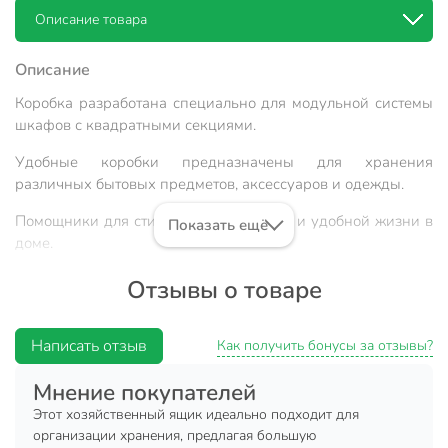
Описание товара
Описание
Коробка разработана специально для модульной системы
шкафов с квадратными секциями.
Удобные коробки предназначены для хранения
различных бытовых предметов, аксессуаров и одежды.
Помощники для стильной, комфортной и удобной жизни в
Показать ещё
доме.
Выполнена из пищевого пластика — материала,
Отзывы о товаре
отличающегося высокой прочностью, устойчивостью к
внешним раздражителям и долгим сроком службы.
Написать отзыв
Как получить бонусы за отзывы?
Коробки БЯЗЬ помогают поддерживать порядок в доме,
прекрасно смотрятся вместе и по отдельности.
Мнение покупателей
Этот хозяйственный ящик идеально подходит для
Коробки можно штабелировать;
организации хранения, предлагая большую