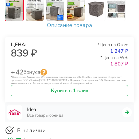
Описание товара
ЦЕНА:
*Цена на Ozon:
839 ₽
1 247 ₽
*Цена на WB:
1 807 ₽
+ 42
бонуса
*Цена с Озон банком или WB кошельком по состоянию на 02.08.2026 для региона г. Воронеж у
продавца ООО «Прайм» (ОГРН 1233600006903, г. Воронеж, Волгоградская 32). В течение дня цена
может изменяться. Актуальную цену уточняйте на сайте маркетплейса.
Купить в 1 клик
Idea
Все товары бренда
В наличии