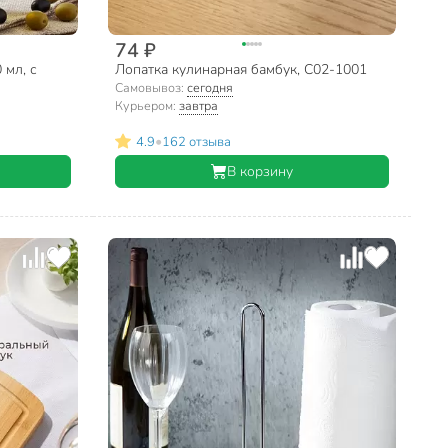
74 ₽
 мл, с
Лопатка кулинарная бамбук, C02-1001
Самовывоз:
сегодня
Курьером:
завтра
•
4.9
162 отзыва
В корзину