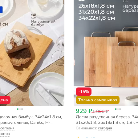
-15%
цена
Только самовывоз
929 ₽
1 090 ₽
елочная бамбук, 34х24х1.8 см,
Доска разделочная береза, 34х
прямоугольная, Daniks, H-
31х20х1.8, 26х18х1.8 см, 1.8 см,
ручкой, прямоугольная, Alber,
:
сегодня
Самовывоз:
сегодня
автра