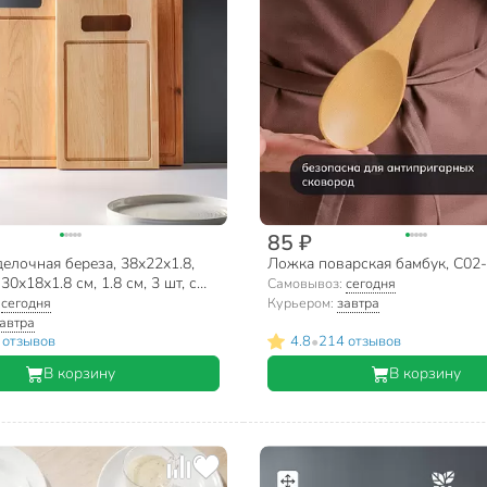
85 ₽
елочная береза, 38х22х1.8,
Ложка поварская бамбук, C02
30х18х1.8 см, 1.8 см, 3 шт, с
Самовывоз:
сегодня
кровостоком, прямоугольная,
:
сегодня
Курьером:
завтра
53
автра
•
 отзывов
4.8
214 отзывов
В корзину
В корзину