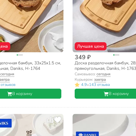
цена
Лучшая цена
349 ₽
елочная бамбук, 33х25х1.5 см,
Доска разделочная бамбук, 28
ная, Daniks, H-1764
прямоугольная, Daniks, H-176
:
сегодня
Самовывоз:
сегодня
автра
Курьером:
завтра
•
 отзывов
4.9
143 отзыва
В корзину
В корзину