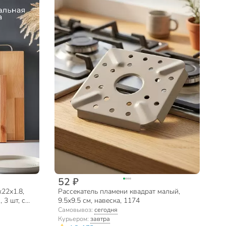
52 ₽
22х1.8,
Рассекатель пламени квадрат малый,
 3 шт, с
9.5х9.5 см, навеска, 1174
 80035
Самовывоз:
сегодня
Курьером:
завтра