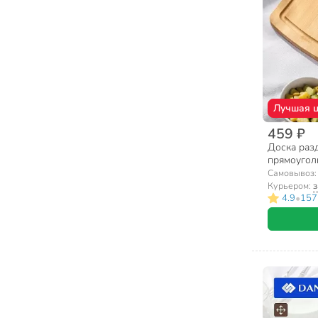
Лучшая 
459 ₽
Доска разд
прямоуголь
Самовывоз
Курьером:
з
•
4.9
157