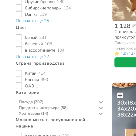
Другие бренды
280
Сибирские товары
124
Daniks
119
Показать еще 25
1 128 ₽
Цвет
Столик для
прямоугол
белый
231
Самовывоз
бежевый
108
Курьером:
з
в ассортименте
104
•
4.9
437
Показать еще 22
Страна производства
Китай
414
Россия
390
ОАЭ
1
Категории
Посуда
(707)
Предметы интерьера
(88)
Для приготовления
272
Хозтовары
(14)
Декор
Кастрюли
88
170
Можно мыть в посудомоечной
Для уборки
Наборы посуды
Салфетки декоративные
12
82
88
машине
Ковшики
Тазы
7
8
Посуда для хозяйственных нужд
Ведра
5
8