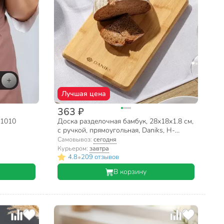
Лучшая цена
363 ₽
-1010
Доска разделочная бамбук, 28х18х1.8 см,
с ручкой, прямоугольная, Daniks, H-
1080S
Самовывоз:
сегодня
Курьером:
завтра
•
4.8
209 отзывов
В корзину