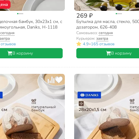
цена
269 ₽
елочная бамбук, 30х23х1 см, с
Бутылка для масла, стекло, 500
ямоугольная, Daniks, H-1118
дозатором, 626-408
:
сегодня
Самовывоз:
сегодня
автра
Курьером:
завтра
•
 отзывов
4.9
165 отзывов
В корзину
В корзину