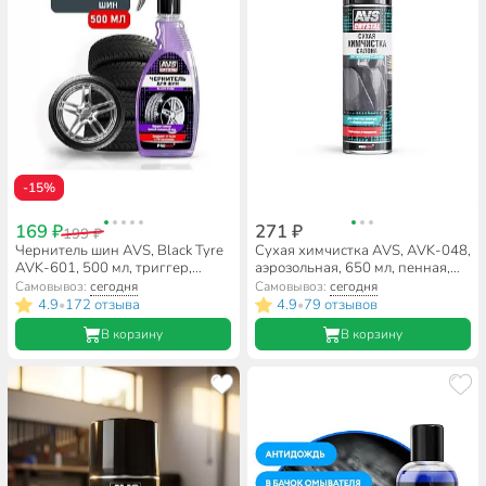
-15%
169 ₽
271 ₽
199 ₽
Чернитель шин AVS, Black Tyre
Сухая химчистка AVS, AVK-048,
AVK-601, 500 мл, триггер,
аэрозольная, 650 мл, пенная,
A07403S
щетка-крышка, A78783S
Самовывоз:
сегодня
Самовывоз:
сегодня
4.9
172 отзыва
4.9
79 отзывов
•
•
В корзину
В корзину