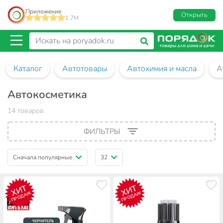
Приложение
Открыть
1.7M
Каталог
Автотовары
Автохимия и масла
А
Автокосметика
14 товаров
ФИЛЬТРЫ
Сначала популярные
32
ХИТ
ХИТ
ПРОДАЖ
ПРОДАЖ