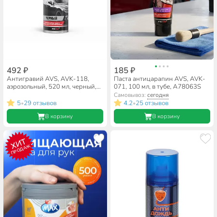
492 ₽
185 ₽
Антигравий AVS, AVK-118,
Паста антицарапин AVS, AVK-
аэрозольный, 520 мл, черный,
071, 100 мл, в тубе, A78063S
A78229S
Самовывоз:
сегодня
5
29 отзывов
4.2
25 отзывов
•
•
В корзину
В корзину
ХИТ
ПРОДАЖ