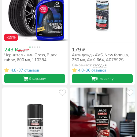
-19%
243 ₽
179 ₽
299 ₽
Чернитель шин Grass, Black
Антидождь AVS, New formula,
rubbe, 600 мл, 110384
250 мл, AVK-664, A07592S
Самовывоз:
сегодня
4.8
37 отзывов
4.8
36 отзывов
•
•
В корзину
В корзину