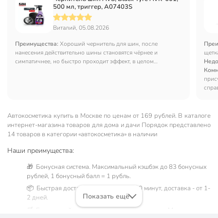
500 мл, триггер, A07403S
Виталий, 05.08.2026
Преимущества:
Хороший чернитель для шин, после
Преи
нанесения действительно шины становятся чёрнее и
щетк
симпатичнее, но быстро проходит эффект, в целом
Недо
рекомендую
Комм
прис
спра
испо
Автокосметика купить в Москве по ценам от 169 рублей. В каталоге
интернет-магазина товаров для дома и дачи Порядок представлено
14 товаров в категории «автокосметика» в наличии
Наши преимущества:
🎁 Бонусная система. Максимальный кэшбэк до 83 бонусных
рублей, 1 бонусный балл = 1 рубль.
📦 Быстрая доставка. Самовывоз от 60 минут, доставка - от 1-
Показать ещё
2 дней.
🛒 Бесплатный самовывоз из магазинов города Москва.