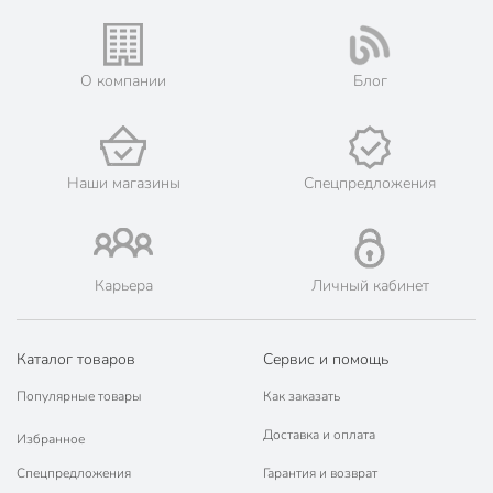
Жители Московской области могут сделать заказ и оплатить
его онлайн на официальном сайте сети магазинов Порядок.
💳 Оплата: онлайн на сайте интернет-гипермаркета или
наличными при получении.
О компании
Блог
🛍 Скидки, акции, распродажи каждый день!
📜 Только оригинальная продукция. Интернет-гипермаркет
Порядок - официальный представитель ведущих мировых
марок.
Наши магазины
Спецпредложения
Карьера
Личный кабинет
Каталог товаров
Сервис и помощь
Популярные товары
Как заказать
Доставка и оплата
Избранное
Спецпредложения
Гарантия и возврат