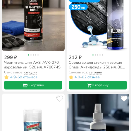
299 ₽
212 ₽
Чернитель шин AVS, AVK-070,
Средство для стекол и зеркал
аэрозольный, 520 мл, A78074S
Grass, Антидождь, 250 мл, 800-
440
Самовывоз:
сегодня
Самовывоз:
сегодня
4.9
69 отзывов
4.8
62 отзыва
•
•
В корзину
В корзину