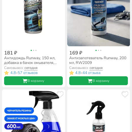
181 ₽
169 ₽
Антидождь Runway, 150 мл,
Антизапотеватель Runway, 200
добавка в бачок омывателя,
мл, RW2009
RW1509
Самовывоз:
сегодня
Самовывоз:
сегодня
4.8
57 отзывов
4.8
44 отзыва
•
•
В корзину
В корзину