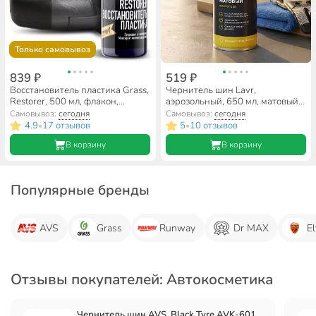
Только самовывоз
839 ₽
519 ₽
Восстановитель пластика Grass,
Чернитель шин Lavr,
Restorer, 500 мл, флакон,
аэрозольный, 650 мл, матовый,
110470
Ln1433
Самовывоз:
сегодня
Самовывоз:
сегодня
4.9
17 отзывов
5
10 отзывов
•
•
В корзину
В корзину
Популярные бренды
AVS
Grass
Runway
Dr MAX
El
Отзывы покупателей: Автокосметика
Чернитель шин AVS, Black Tyre AVK-601,