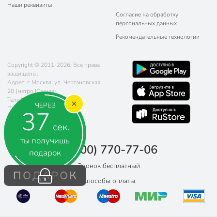
Наши реквизиты
Согласие на обработку
персональных данных
Рекомендательные технологии
Copyright © 2011-2026. Все права
защищены.
Адрес: г. Москва, ул. Чертановская
20 (метро Южная)
Телефон:
8 (800) 770-77-06
ЧЕРЕЗ
Почта:
sales@poryadok.ru
37
сек.
ты получишь
8 (800) 770-77-06
подарок
Звонок бесплатный
ПОДАРОК
Способы оплаты