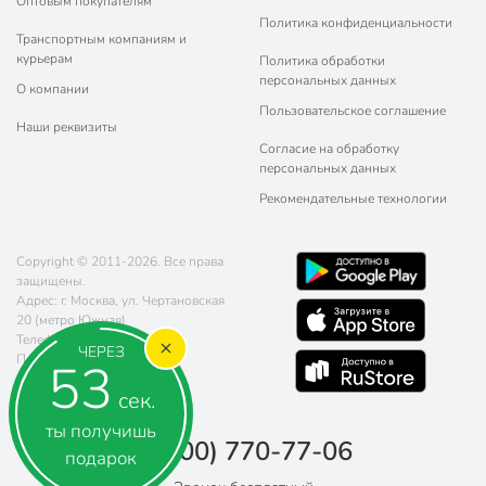
Оптовым покупателям
Политика конфиденциальности
Транспортным компаниям и
курьерам
Политика обработки
персональных данных
О компании
Пользовательское соглашение
Наши реквизиты
Согласие на обработку
персональных данных
Рекомендательные технологии
Copyright © 2011-2026. Все права
защищены.
Адрес: г. Москва, ул. Чертановская
20 (метро Южная)
Телефон:
8 (800) 770-77-06
ЧЕРЕЗ
Почта:
sales@poryadok.ru
53
сек.
ты получишь
8 (800) 770-77-06
подарок