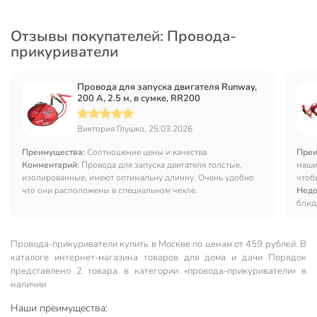
Отзывы покупателей: Провода-
прикуриватели
Провода для запуска двигателя Runway,
200 А, 2.5 м, в сумке, RR200
Виктория Глушко, 25.03.2026
Преимущества:
Соотношение цены и качества
Преи
Комментарий:
Провода для запуска двигателя толстые,
машин
изолированные, имеют оптимальну длинну. Очень удобно
чтоб
что они расположены в специальном чехле.
этого
Недо
прост
блидз
Провода-прикуриватели купить в Москве по ценам от 459 рублей. В
каталоге интернет-магазина товаров для дома и дачи Порядок
представлено 2 товара в категории «провода-прикуриватели» в
наличии
Наши преимущества: