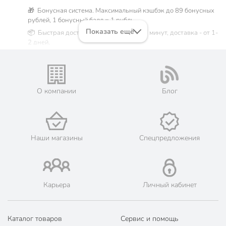
🎁 Бонусная система. Максимальный кэшбэк до 89 бонусных
рублей, 1 бонусный балл = 1 рубль.
Показать ещё
📦 Быстрая доставка. Самовывоз от 60 минут, доставка - от 1-
2 дней.
🛒 Бесплатный самовывоз из магазинов города Москва.
Жители Московской области могут сделать заказ и оплатить
его онлайн на официальном сайте сети магазинов Порядок.
💳 Оплата: онлайн на сайте интернет-гипермаркета или
О компании
Блог
наличными при получении.
🛍 Скидки, акции, распродажи каждый день!
📜 Только оригинальная продукция. Интернет-гипермаркет
Порядок - официальный представитель ведущих мировых
Наши магазины
Спецпредложения
марок.
Карьера
Личный кабинет
Каталог товаров
Сервис и помощь