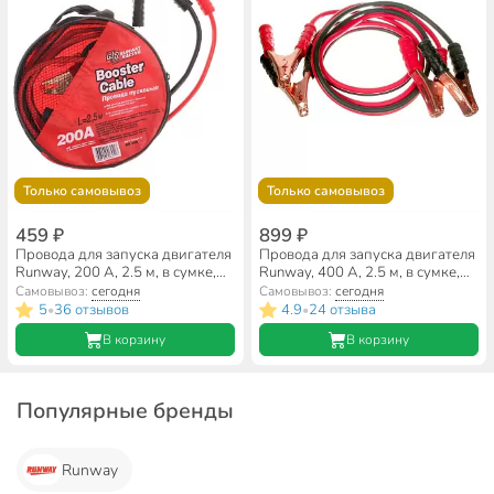
Только самовывоз
Только самовывоз
459 ₽
899 ₽
Провода для запуска двигателя
Провода для запуска двигателя
Runway, 200 А, 2.5 м, в сумке,
Runway, 400 А, 2.5 м, в сумке,
RR200
RR400
Самовывоз:
сегодня
Самовывоз:
сегодня
5
36 отзывов
4.9
24 отзыва
•
•
В корзину
В корзину
Популярные бренды
Runway