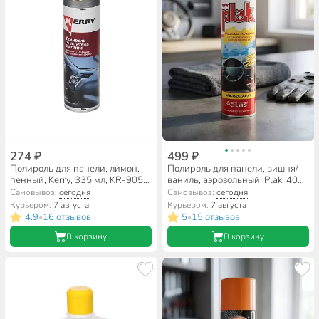
274 ₽
499 ₽
Полироль для панели, лимон,
Полироль для панели, вишня/
пенный, Kerry, 335 мл, KR-905-
ваниль, аэрозольный, Plak, 400
1
мл, A80782S
Самовывоз:
сегодня
Самовывоз:
сегодня
Курьером:
7 августа
Курьером:
7 августа
4.9
16 отзывов
5
15 отзывов
•
•
В корзину
В корзину