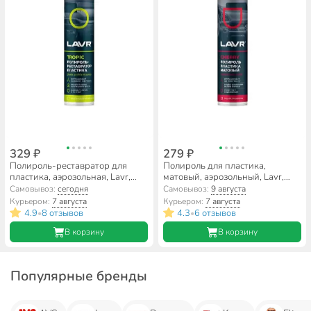
329 ₽
279 ₽
Полироль-реставратор для
Полироль для пластика,
пластика, аэрозольная, Lavr,
матовый, аэрозольный, Lavr,
Tropic, 400 мл, Ln2437
Cherry, 400 мл, Ln2436
Самовывоз:
сегодня
Самовывоз:
9 августа
Курьером:
7 августа
Курьером:
7 августа
4.9
8 отзывов
4.3
6 отзывов
•
•
В корзину
В корзину
Популярные бренды