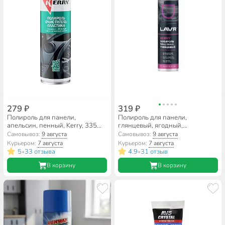
279 ₽
319 ₽
Полироль для панели,
Полироль для панели,
апельсин, пенный, Kerry, 335
глянцевый, ягодный,
мл, KR-905-3
аэрозольный, Lavr, 400 мл,
Самовывоз:
9 августа
Самовывоз:
9 августа
Ln1415
Курьером:
7 августа
Курьером:
7 августа
5
33 отзыва
4.9
31 отзыв
•
•
В корзину
В корзину