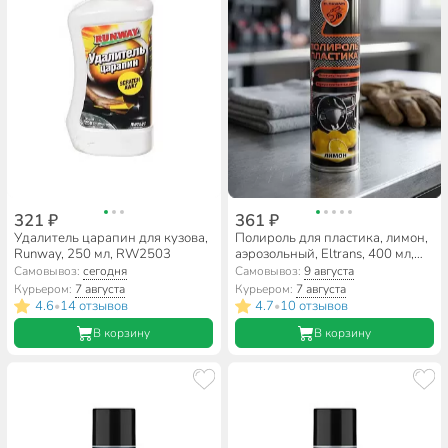
321 ₽
361 ₽
Удалитель царапин для кузова,
Полироль для пластика, лимон,
Runway, 250 мл, RW2503
аэрозольный, Eltrans, 400 мл,
EL-0802.18
Самовывоз:
сегодня
Самовывоз:
9 августа
Курьером:
7 августа
Курьером:
7 августа
4.6
14 отзывов
4.7
10 отзывов
•
•
В корзину
В корзину