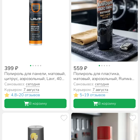
399 ₽
559 ₽
Полироль для панели, матовый,
Полироль для пластика,
цитрус, аэрозольный, Lavr, 400
матовый, аэрозольный, Runway,
мл, Ln1416
650 мл, RW6129
Самовывоз:
сегодня
Самовывоз:
сегодня
Курьером:
7 августа
Курьером:
7 августа
4.8
20 отзывов
5
19 отзывов
•
•
В корзину
В корзину