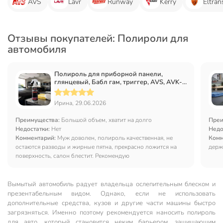
AVS
Lavr
Runway
Kerry
Eltran
Отзывы покупателей: Полироли для
автомобиля
Полироль для приборной панели,
глянцевый, Бабл гам, триггер, AVS, AVK-
619, 250 мл, A07585S
Ирина, 29.06.2026
Преимущества:
Большой объем, хватит на долго
Преи
Недостатки:
Нет
Недо
Комментарий:
Муж доволен, полироль качественная, не
Комм
остаются разводы и жирные пятна, прекрасно ложится на
держ
поверхность, салон блестит. Рекомендую
Вымытый автомобиль радует владельца ослепительным блеском и
презентабельным видом. Однако, если не использовать
дополнительные средства, кузов и другие части машины быстро
загрязняться. Именно поэтому рекомендуется наносить полироль
для авто, который становится неким барьером, защищающим