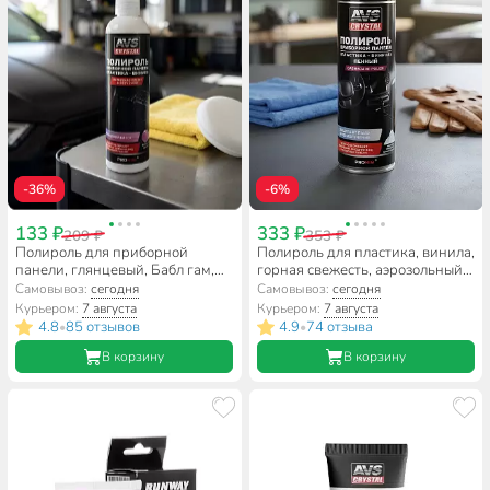
-36%
-6%
133 ₽
333 ₽
209 ₽
353 ₽
Полироль для приборной
Полироль для пластика, винила,
панели, глянцевый, Бабл гам,
горная свежесть, аэрозольный,
триггер, AVS, AVK-619, 250 мл,
AVS, 335 мл, A78135S
Самовывоз:
сегодня
Самовывоз:
сегодня
A07585S
Курьером:
7 августа
Курьером:
7 августа
4.8
85 отзывов
4.9
74 отзыва
•
•
В корзину
В корзину