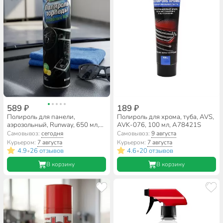
589 ₽
189 ₽
Полироль для панели,
Полироль для хрома, туба, AVS,
аэрозольный, Runway, 650 мл,
AVK-076, 100 мл, A78421S
RW6082
Самовывоз:
сегодня
Самовывоз:
9 августа
Курьером:
7 августа
Курьером:
7 августа
4.9
26 отзывов
4.6
20 отзывов
•
•
В корзину
В корзину