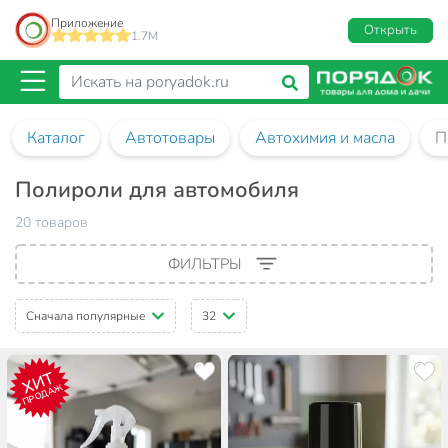
Приложение
Открыть
1.7M
Каталог
Автотовары
Автохимия и масла
П
Полироли для автомобиля
20 товаров
ФИЛЬТРЫ
Сначала популярные
32
ХИТ
ПРОДАЖ