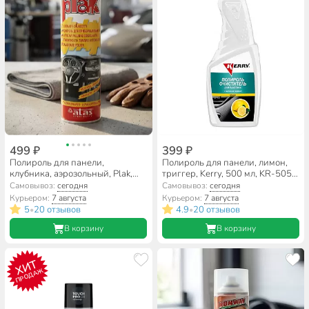
499 ₽
399 ₽
Полироль для панели,
Полироль для панели, лимон,
клубника, аэрозольный, Plak,
триггер, Kerry, 500 мл, KR-505-
400 мл, 16496
1
Самовывоз:
сегодня
Самовывоз:
сегодня
Курьером:
7 августа
Курьером:
7 августа
5
20 отзывов
4.9
20 отзывов
•
•
В корзину
В корзину
ХИТ
ПРОДАЖ