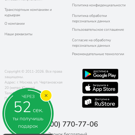
Политика конфиденциальности
Транспортным компаниям и
курьерам
Политика обработки
персональных данных
О компании
Пользовательское соглашение
Наши реквизиты
Согласие на обработку
персональных данных
Рекомендательные технологии
Copyright © 2011-2026. Все права
защищены.
Адрес: г. Москва, ул. Чертановская
20 (метро Южная)
Телефон:
8 (800) 770-77-06
ЧЕРЕЗ
Почта:
sales@poryadok.ru
51
сек.
ты получишь
8 (800) 770-77-06
подарок
Звонок бесплатный