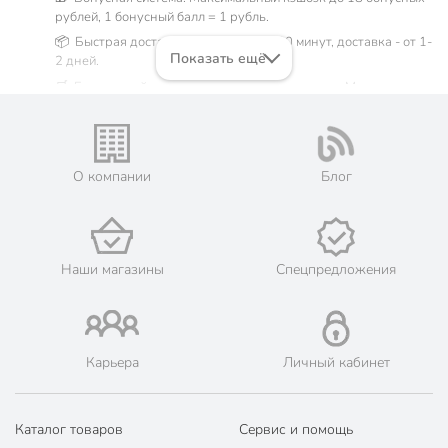
рублей, 1 бонусный балл = 1 рубль.
📦 Быстрая доставка. Самовывоз от 60 минут, доставка - от 1-
Показать ещё
2 дней.
🛒 Бесплатный самовывоз из магазинов города Москва.
Жители Московской области могут сделать заказ и оплатить
его онлайн на официальном сайте сети магазинов Порядок.
💳 Оплата: онлайн на сайте интернет-гипермаркета или
наличными при получении.
О компании
Блог
🛍 Скидки, акции, распродажи каждый день!
📜 Только оригинальная продукция. Интернет-гипермаркет
Порядок - официальный представитель ведущих мировых
марок.
Наши магазины
Спецпредложения
Карьера
Личный кабинет
Каталог товаров
Сервис и помощь