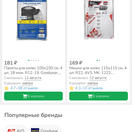
181 ₽
169 ₽
Пакеты для колес 100х100 см, 4
Мешки для колес 115х115 см, 4
шт, 18 мкм, R12-19, Goodyear,
шт, R22, AVS, MK-1222,
GY004025
A85240S
Самовывоз:
12 августа
Самовывоз:
12 августа
Курьером:
завтра
Курьером:
завтра
4.7
38 отзывов
4.3
10 отзывов
•
•
В корзину
В корзину
Популярные бренды
AVS
Goodyear