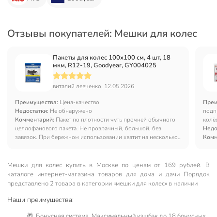
Отзывы покупателей: Мешки для колес
Пакеты для колес 100х100 см, 4 шт, 18
мкм, R12-19, Goodyear, GY004025
виталий левченко, 12.05.2026
Преимущества:
Цена-качество
Преи
Недостатки:
Не обнаружено
подп
Комментарий:
Пакет по плотности чуть прочней обычного
колё
целлофанового пакета. Не прозрачный, большой, без
Недо
завязок. При бережном использовании хватит на несколько
Комм
сезонов
Мешки для колес купить в Москве по ценам от 169 рублей. В
каталоге интернет-магазина товаров для дома и дачи Порядок
представлено 2 товара в категории «мешки для колес» в наличии
Наши преимущества:
🎁 Бонусная система. Максимальный кэшбэк до 18 бонусных