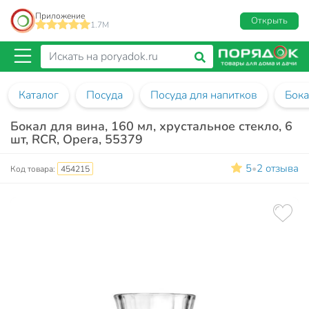
Приложение
Открыть
1.7M
Каталог
Посуда
Посуда для напитков
Бок
Бокал для вина, 160 мл, хрустальное стекло, 6
шт, RCR, Opera, 55379
5
2 отзыва
•
Код товара:
454215