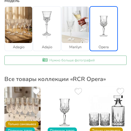
Модель
Adagio
Adajio
Marilyn
Opera
Нужно больше фотографий
Все товары коллекции «RCR Opera»
Только самовывоз
Премиум товар
Премиум товар
Только самовывоз