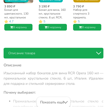
3 890 ₽
3 190 ₽
3 790 ₽
Бокал для
Бокал для вина, 160
Набор для
шампанского, 130
мл, хрустальное
спиртного 3
мл, хрустальное
стекло, 6 шт, RCR,
предмета,
4.7
5
5
стекло, 6 шт, RCR,
Opera, 55379
хрустальное стекло,
Opera, 28303
RCR, Opera, 60976
В корзину
В корзину
В корзину
Описание товара
Описание
Изысканный набор бокалов для вина RCR Opera 160 мл —
премиальное хрустальное стекло, 6 шт., Италия. Идеален
для подарка и стильной сервировки стола.
Почему выбирают:
Премиальное итальянское хрустальное стекло с
Показать ещё
рельефным узором — эстетика и долговечность для