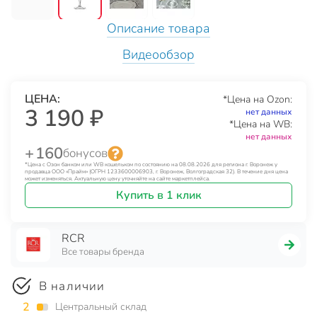
Описание товара
Видеообзор
ЦЕНА:
*Цена на Ozon:
3 190 ₽
нет данных
*Цена на WB:
нет данных
+ 160
бонусов
*Цена с Озон банком или WB кошельком по состоянию на 08.08.2026 для региона г. Воронеж у
продавца ООО «Прайм» (ОГРН 1233600006903, г. Воронеж, Волгоградская 32). В течение дня цена
может изменяться. Актуальную цену уточняйте на сайте маркетплейса.
Купить в 1 клик
RCR
Все товары бренда
В наличии
2
Центральный склад