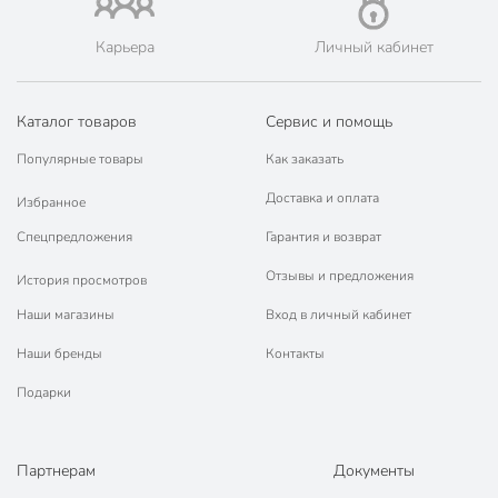
Объем, мл
170 мл
Карьера
Личный кабинет
Диаметр верха, см
6.5 см
хрустальное
Материал
Каталог товаров
Сервис и помощь
стекло
Популярные товары
Как заказать
Бренд
RCR
Доставка и оплата
Избранное
Страна производства
Италия
Спецпредложения
Гарантия и возврат
Тип
набор бокалов
Отзывы и предложения
История просмотров
Коллекция
RCR Opera
Наши магазины
Вход в личный кабинет
Назначение
для вина
Наши бренды
Контакты
для
Можно мыть в посудомоечной
Подарки
посудомоечной
машине
машины
Форма
тюльпан
Партнерам
Документы