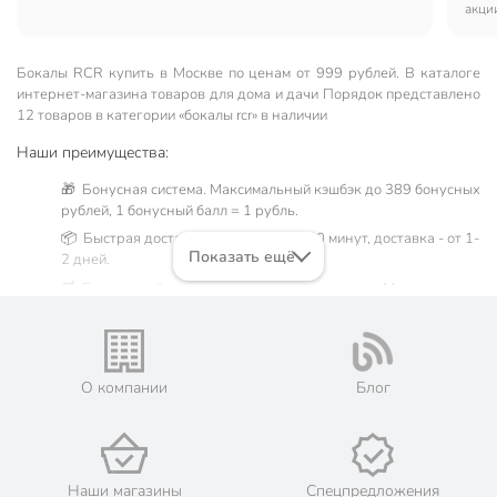
акци
Бокалы RCR купить в Москве по ценам от 999 рублей. В каталоге
интернет-магазина товаров для дома и дачи Порядок представлено
12 товаров в категории «бокалы rcr» в наличии
Наши преимущества:
🎁 Бонусная система. Максимальный кэшбэк до 389 бонусных
рублей, 1 бонусный балл = 1 рубль.
📦 Быстрая доставка. Самовывоз от 60 минут, доставка - от 1-
Показать ещё
2 дней.
🛒 Бесплатный самовывоз из магазинов города Москва.
Жители Московской области могут сделать заказ и оплатить
его онлайн на официальном сайте сети магазинов Порядок.
💳 Оплата: онлайн на сайте интернет-гипермаркета или
наличными при получении.
О компании
Блог
🛍 Скидки, акции, распродажи каждый день!
📜 Только оригинальная продукция. Интернет-гипермаркет
Порядок - официальный представитель ведущих мировых
марок.
Наши магазины
Спецпредложения