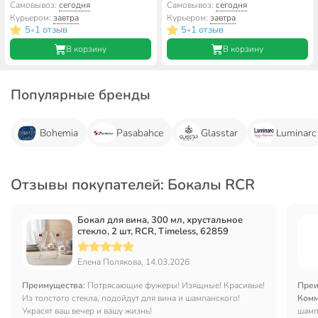
Adajio, 28278
Adagio, 28270
Самовывоз:
сегодня
Самовывоз:
сегодня
Курьером:
завтра
Курьером:
завтра
5
1 отзыв
5
1 отзыв
•
•
В корзину
В корзину
Популярные бренды
Bohemia
Pasabahce
Glasstar
Luminarc
Отзывы покупателей: Бокалы RCR
Бокал для вина, 300 мл, хрустальное
стекло, 2 шт, RCR, Timeless, 62859
Елена Полякова, 14.03.2026
Преимущества:
Потрясающие фужеры! Изящные! Красивые!
Преи
Из толстого стекла, подойдут для вина и шампанского!
Комм
Украсят ваш вечер и вашу жизнь!
шамп