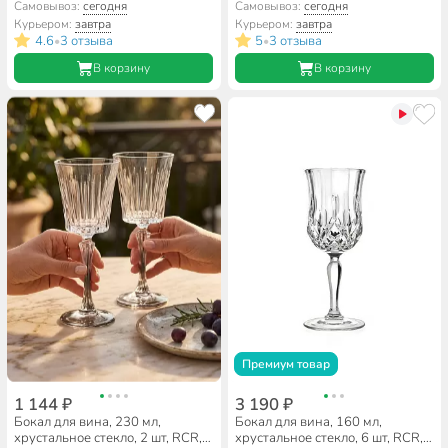
Melodia, 28329
Marilyn, 49454
Самовывоз:
сегодня
Самовывоз:
сегодня
Курьером:
завтра
Курьером:
завтра
4.6
3 отзыва
5
3 отзыва
•
•
В корзину
В корзину
Премиум товар
1 144 ₽
3 190 ₽
Бокал для вина, 230 мл,
Бокал для вина, 160 мл,
хрустальное стекло, 2 шт, RCR,
хрустальное стекло, 6 шт, RCR,