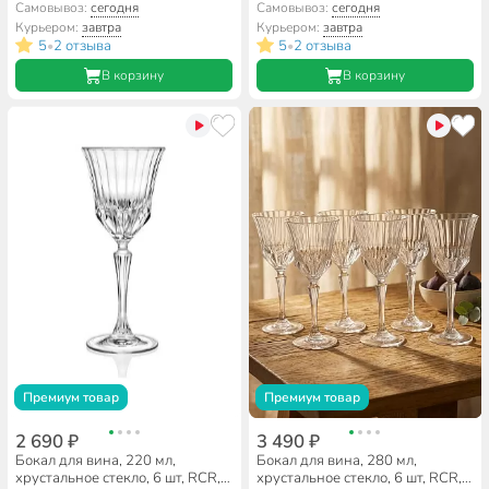
Timeless, 62858
Opera, 55379
Самовывоз:
сегодня
Самовывоз:
сегодня
Курьером:
завтра
Курьером:
завтра
5
2 отзыва
5
2 отзыва
•
•
В корзину
В корзину
Премиум товар
Премиум товар
2 690 ₽
3 490 ₽
Бокал для вина, 220 мл,
Бокал для вина, 280 мл,
хрустальное стекло, 6 шт, RCR,
хрустальное стекло, 6 шт, RCR,