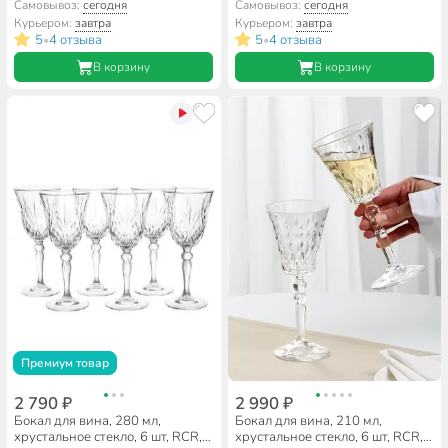
Etna, 67266
Etna, 67268
Самовывоз:
сегодня
Самовывоз:
сегодня
Курьером:
завтра
Курьером:
завтра
5
4 отзыва
5
4 отзыва
•
•
В корзину
В корзину
Премиум товар
2 790 ₽
2 990 ₽
Бокал для вина, 280 мл,
Бокал для вина, 210 мл,
хрустальное стекло, 6 шт, RCR,
хрустальное стекло, 6 шт, RCR,