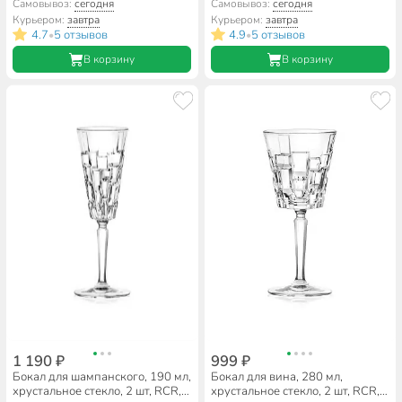
Opera, 28303
Timeless, 62860
Самовывоз:
сегодня
Самовывоз:
сегодня
Курьером:
завтра
Курьером:
завтра
4.7
5 отзывов
4.9
5 отзывов
•
•
В корзину
В корзину
1 190 ₽
999 ₽
Бокал для шампанского, 190 мл,
Бокал для вина, 280 мл,
хрустальное стекло, 2 шт, RCR,
хрустальное стекло, 2 шт, RCR,