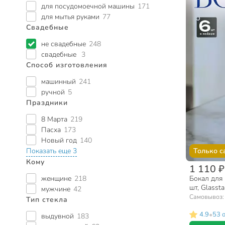
для посудомоечной машины
171
для мытья руками
77
Свадебные
не свадебные
248
свадебные
3
Способ изготовления
машинный
241
ручной
5
Праздники
8 Марта
219
Пасха
173
Новый год
140
Показать еще 3
Только с
Кому
1 110 ₽
женщине
218
Бокал для 
шт, Glasst
мужчине
42
RNVS_168
Самовывоз
Тип стекла
•
4.9
53 
выдувной
183