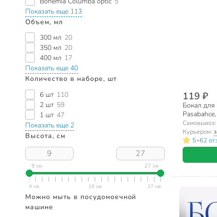
Bohemia Columba optic
5
Показать еще 113
Объем, мл
300 мл
20
350 мл
20
400 мл
17
Показать еще 40
Количество в наборе, шт
119 ₽
6 шт
110
2 шт
59
Бокал для 
Pasabahce,
1 шт
47
Самовывоз
Показать еще 2
Курьером:
з
Высота, см
•
5
62 от
9 см
27 см
Можно мыть в посудомоечной
машине