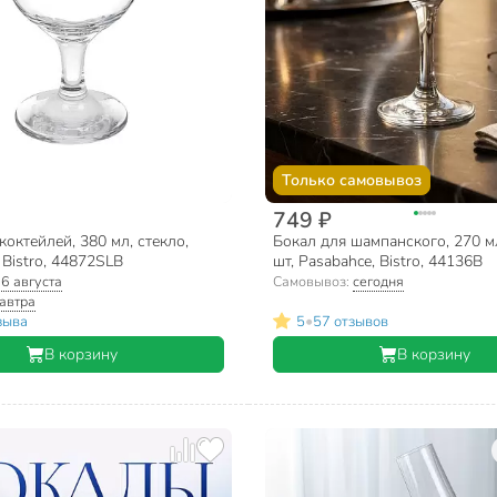
Только самовывоз
749 ₽
коктейлей, 380 мл, стекло,
Бокал для шампанского, 270 мл
 Bistro, 44872SLB
шт, Pasabahce, Bistro, 44136В
:
6 августа
Самовывоз:
сегодня
автра
•
зыва
5
57 отзывов
В корзину
В корзину