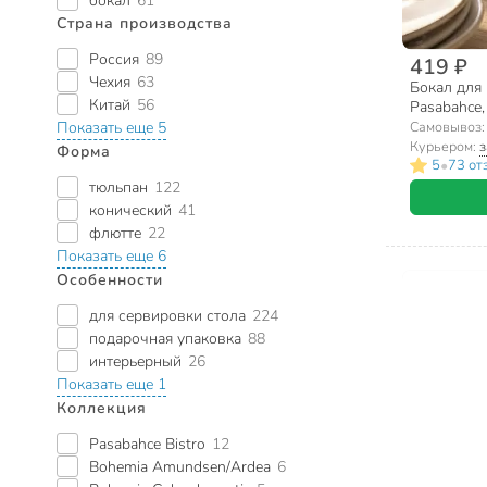
бокал
61
Страна производства
Россия
89
419 ₽
Чехия
63
Бокал для 
Китай
56
Pasabahce,
Самовывоз
Показать еще 5
Курьером:
з
Форма
•
5
73 от
тюльпан
122
конический
41
флютте
22
Показать еще 6
Особенности
для сервировки стола
224
подарочная упаковка
88
интерьерный
26
Показать еще 1
Коллекция
Pasabahce Bistro
12
Bohemia Amundsen/Ardea
6