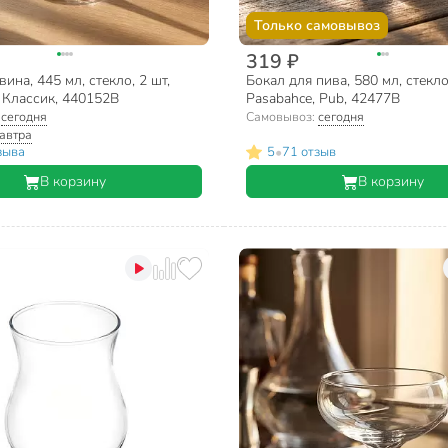
Только самовывоз
319 ₽
вина, 445 мл, стекло, 2 шт,
Бокал для пива, 580 мл, стекло,
 Классик, 440152B
Pasabahce, Pub, 42477B
:
сегодня
Самовывоз:
сегодня
автра
•
зыва
5
71 отзыв
В корзину
В корзину