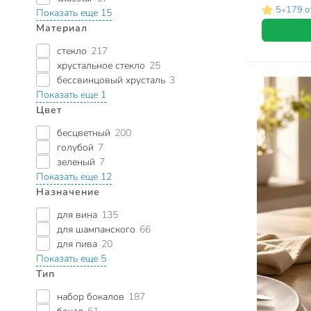
•
5
179 о
Показать еще 15
Материал
стекло
217
хрустальное стекло
25
бессвинцовый хрусталь
3
Показать еще 1
Цвет
бесцветный
200
голубой
7
зеленый
7
Показать еще 12
Назначение
для вина
135
для шампанского
66
для пива
20
Показать еще 5
Тип
набор бокалов
187