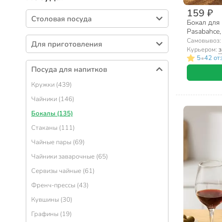
159 ₽
Столовая посуда
Бокал для 
Pasabahce
Тарелки (414)
Самовывоз
Для приготовления
Салатники (330)
Курьером:
з
•
5
42 от
Кастрюли (436)
Столовые приборы (274)
Посуда для напитков
Сковороды (315)
Блюда (90)
Кружки (439)
Формы для выпечки (267)
Сервизы столовые (72)
Чайники (146)
Наборы посуды (112)
Подносы (57)
Бокалы (135)
Ковшики (56)
Вазы для фруктов, конфет (53)
Стаканы (111)
Крышки для посуды (54)
Солонки, перечницы и емкости для специй
Чайные пары (69)
(51)
Казаны (48)
Чайники заварочные (65)
Менажницы (39)
Горшочки для запекания (47)
Сервизы чайные (61)
Салфетницы (32)
Сотейники (40)
Френч-прессы (43)
Сахарницы (31)
Блинницы (27)
Кувшины (30)
Одноразовая посуда (30)
Дуршлаги (15)
Графины (19)
Бульонницы (20)
Посуда для хозяйственных нужд (14)