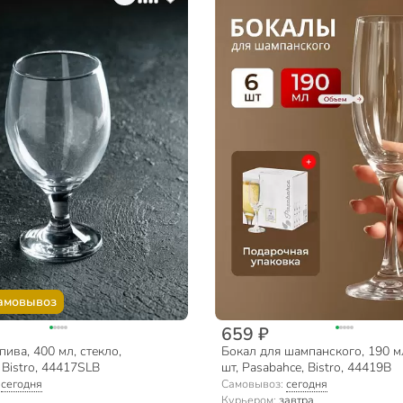
амовывоз
659 ₽
пива, 400 мл, стекло,
Бокал для шампанского, 190 мл
 Bistro, 44417SLB
шт, Pasabahce, Bistro, 44419B
:
сегодня
Самовывоз:
сегодня
Курьером:
завтра