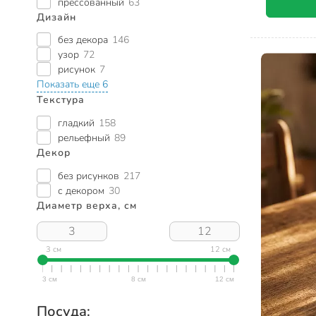
прессованный
63
Дизайн
без декора
146
узор
72
рисунок
7
Показать еще 6
Текстура
гладкий
158
рельефный
89
Декор
без рисунков
217
с декором
30
Диаметр верха, см
3 см
12 см
Посуда: