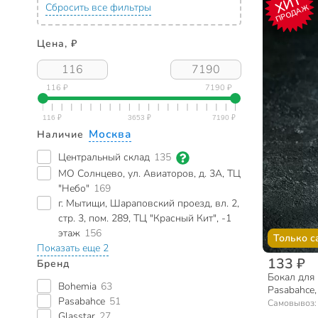
ХИТ
Сбросить все фильтры
ПРОДАЖ
Цена, ₽
116 ₽
7190 ₽
Москва
Наличие
Центральный склад
135
МО Солнцево, ул. Авиаторов, д. 3А, ТЦ
"Небо"
169
г. Мытищи, Шараповский проезд, вл. 2,
стр. 3, пом. 289, ТЦ "Красный Кит", -1
этаж
156
Только с
Показать еще 2
133 ₽
Бренд
Бокал для 
Bohemia
63
Pasabahce,
Pasabahce
51
Самовывоз
Glasstar
27