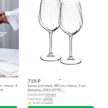
719 ₽
, стекло, 4
Бокал для вина, 480 мл, стекло, 2 шт,
/4
Bohemia, CREX OPTIC,
91L/1SJ86/0/00000/480-264
Самовывоз:
сегодня
Курьером:
завтра
•
5
47 отзывов