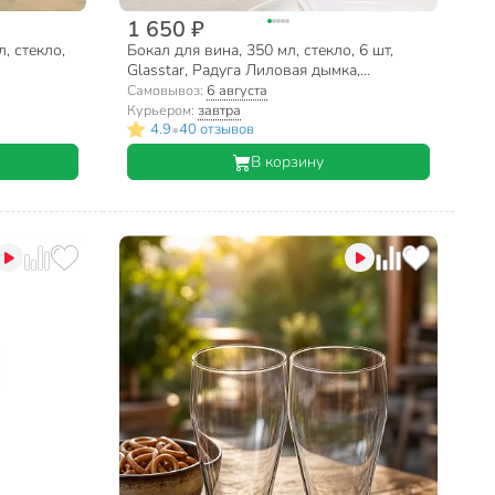
1 650 ₽
, стекло,
Бокал для вина, 350 мл, стекло, 6 шт,
Glasstar, Радуга Лиловая дымка,
RNLD_1819_9
Самовывоз:
6 августа
Курьером:
завтра
•
4.9
40 отзывов
В корзину