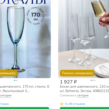
амовывоз
Только самовывоз
1 927 ₽
шампанского, 170 мл, стекло, 6
Бокал для шампанского, 210 мл
ar, Васильковый 3,
шт, Bohemia, Экстра, 40862/210
7_3
:
сегодня
Самовывоз:
сегодня
•
отзыва
5
48 отзывов