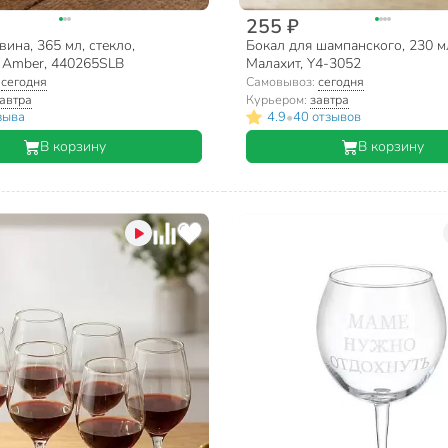
255 ₽
вина, 365 мл, стекло,
Бокал для шампанского, 230 мл
, Amber, 440265SLB
Малахит, Y4-3052
:
сегодня
Самовывоз:
сегодня
автра
Курьером:
завтра
•
зыва
4.9
40 отзывов
В корзину
В корзину