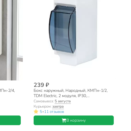
239 ₽
Пн-2/4,
Бокс наружный, Народный, КМПн-1/2,
TDM Electric, 2 модуля, IP30,
7-0602
полупрозрачная дверь, SQ0907-0601
Самовывоз:
5 августа
Курьером:
завтра
•
5
11 отзывов
В корзину