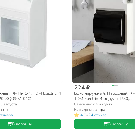
224 ₽
ный, КМПн 1/4, TDM Electric, 4
Бокс наружный, Народный, КМ
P20, SQ0907-0102
TDM Electric, 4 модуля, IP30,
полупрозрачная дверь, SQ090
:
5 августа
Самовывоз:
5 августа
автра
Курьером:
завтра
•
отзывов
4.8
24 отзыва
В корзину
В корзину