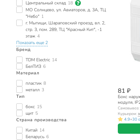
Центральный склад
18
МО Солнцево, ул. Авиаторов, д. 3А, ТЦ
"Небо"
1
г. Мытищи, Шараповский проезд, вл. 2,
стр. 3, пом. 289, ТЦ "Красный Кит", -1
этаж
4
Показать еще 2
Бренд
TDM Electric
14
БелТИЗ
6
Материал
пластик
8
81 ₽
металл
3
Тип
Бокс наруж
модуля, I
бокс
15
Самовывоз
щит
5
Курьером:
з
•
4.9
30 
Страна производства
Китай
14
Беларусь
6