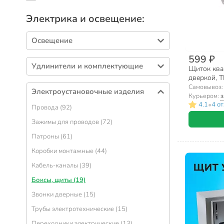
Электрика и освещение:
Освещение
Лампы светодиодные (359)
599 ₽
Удлинители и комплектующие
Щиток ква
Светильники настенные и потолочные
дверкой, T
(212)
Удлинители бытовые (216)
27х15х11 с
Самовывоз
Электроустановочные изделия
Светильники настольные и напольные (84)
Курьером:
з
Сетевые фильтры (55)
•
4.1
4 о
Провода (92)
Фонари (62)
Корпусы удлинителя (51)
Зажимы для проводов (72)
Светильники встраиваемые (50)
Вилки электрические (47)
Патроны (61)
Прожекторы (39)
Удлинители садовые (33)
Коробки монтажные (44)
Датчики движения, освещения (14)
Тройники (25)
Кабель-каналы (39)
Лампы галогенные (14)
Шнуры с вилкой (20)
Боксы, щиты (19)
Ленты светодиодные (12)
Штепсели (19)
Звонки дверные (15)
Лампы накаливания (11)
Трубы электротехнические (15)
Ночники (9)
Переходники электрические (13)