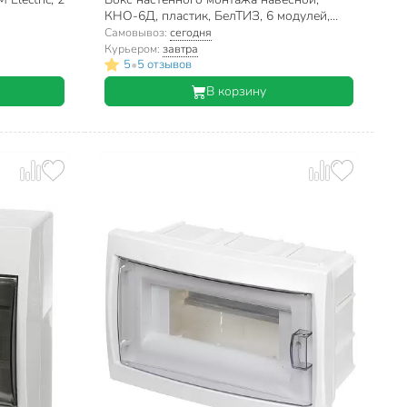
КНО-6Д, пластик, БелТИЗ, 6 модулей,
IP20, УТ000002701
Самовывоз:
сегодня
Курьером:
завтра
•
5
5 отзывов
В корзину