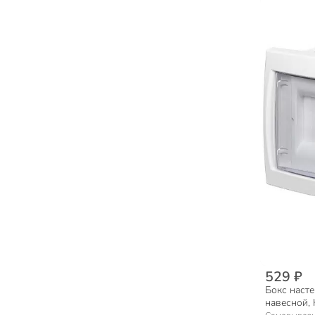
529 ₽
Бокс наст
навесной, 