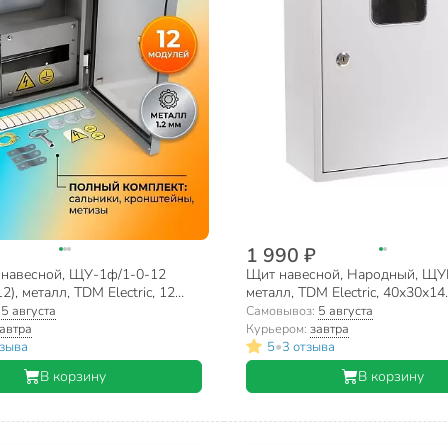
1 990 ₽
 навесной, ЩУ-1ф/1-0-12
Щит навесной, Народный, ЩУ
), металл, TDM Electric, 12
металл, TDM Electric, 40х30х14.
9.5х31х16.5 см, IP66, SQ0905-
SQ0905-0801
:
5 августа
Самовывоз:
5 августа
автра
Курьером:
завтра
•
тзыва
5
3 отзыва
В корзину
В корзину