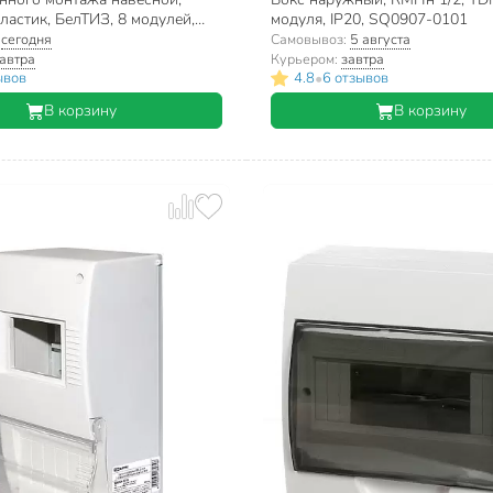
астик, БелТИЗ, 8 модулей,
модуля, IP20, SQ0907-0101
00002642
:
сегодня
Самовывоз:
5 августа
автра
Курьером:
завтра
•
ывов
4.8
6 отзывов
В корзину
В корзину