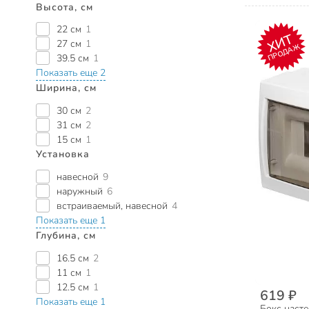
Высота, см
22 см
1
ХИТ
27 см
1
ПРОДАЖ
39.5 см
1
Показать еще 2
Ширина, см
30 см
2
31 см
2
15 см
1
Установка
навесной
9
наружный
6
встраиваемый, навесной
4
Показать еще 1
Глубина, см
16.5 см
2
11 см
1
12.5 см
1
619 ₽
Показать еще 1
Бокс наст