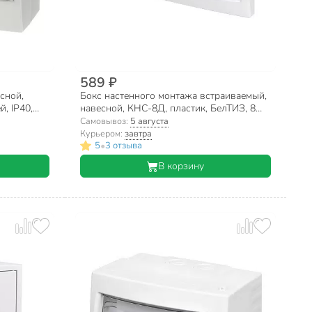
589 ₽
сной,
Бокс настенного монтажа встраиваемый,
, IP40,
навесной, КНС-8Д, пластик, БелТИЗ, 8
модулей, IP20, УТ000002643
Самовывоз:
5 августа
Курьером:
завтра
•
5
3 отзыва
В корзину