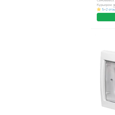
модулей, 
Самовывоз
Курьером:
з
•
5
2 отз