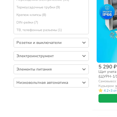
Лампы переносные (8)
Термоусадочные трубки (9)
Трансформаторы, драйверы (4)
Крепеж-клипсы (8)
Плафоны, рассеиватели (2)
DIN-рейки (7)
Лампы люминесцентные (1)
ТВ, телефонные разъемы (1)
Розетки и выключатели
Розетки (206)
Электроинструмент
Выключатели (127)
Изолента (53)
5 290 ₽
Рамки (40)
Элементы питания
Щит учета
Припои (31)
Переключатели (7)
(ЩУРН-1/12
Батарейки (85)
Паяльники (20)
модулей, 3
Комбинированные устройства (3)
Самовывоз
Низковольтная автоматика
Батареи аккумуляторные (7)
0100
Курьером:
з
Тестеры напряжения (1)
•
4.2
3 о
Автоматические выключатели (23)
Устройства защитного отключения (УЗО)
(2)