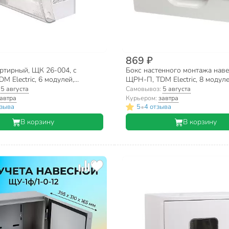
869 ₽
ртирный, ЩК 26-004, с
Бокс настенного монтажа наве
DM Electric, 6 модулей,
ЩРН-П, TDM Electric, 8 модулей
м, IP20, SQ0906-0018
SQ0901-0003
:
5 августа
Самовывоз:
5 августа
автра
Курьером:
завтра
•
тзыва
5
4 отзыва
В корзину
В корзину