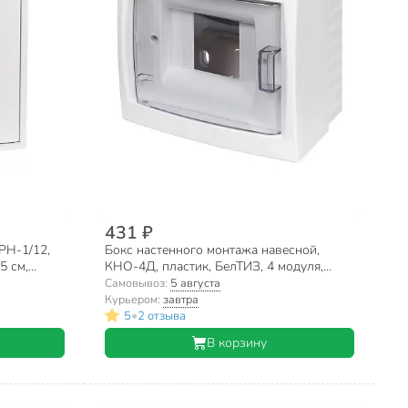
431 ₽
РН-1/12,
Бокс настенного монтажа навесной,
5 см,
КНО-4Д, пластик, БелТИЗ, 4 модуля,
IP20, УТ000002709
Самовывоз:
5 августа
Курьером:
завтра
•
5
2 отзыва
В корзину