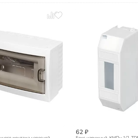
62 ₽
енного монтажа навесной,
Бокс наружный, КМПн 1/2, TDM 