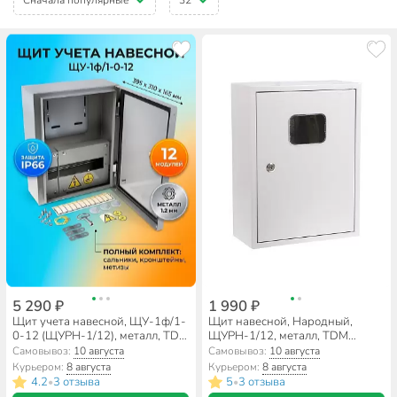
5 290 ₽
1 990 ₽
Щит учета навесной, ЩУ-1ф/1-
Щит навесной, Народный,
0-12 (ЩУРН-1/12), металл, TDM
ЩУРН-1/12, металл, TDM
Electric, 12 модулей,
Electric, 40х30х14.5 см,
Самовывоз:
10 августа
Самовывоз:
10 августа
39.5х31х16.5 см, IP66, SQ0905-
SQ0905-0801
Курьером:
8 августа
Курьером:
8 августа
0100
4.2
3 отзыва
5
3 отзыва
•
•