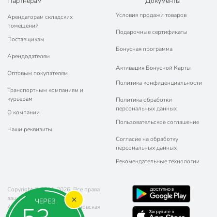
Партнерам
Документы
Условия продажи товаров
Арендаторам складских
помещений
Подарочные сертификаты
Поставщикам
Бонусная программа
Арендодателям
Активация Бонусной Карты
Оптовым покупателям
Политика конфиденциальности
Транспортным компаниям и
курьерам
Политика обработки
персональных данных
О компании
Пользовательское соглашение
Наши реквизиты
Согласие на обработку
персональных данных
Рекомендательные технологии
Copyright © 2011-2026. Все права
защищены.
ЧЕРЕЗ
Адрес: г. Москва, ул. Чертановская
20 (метро Южная)