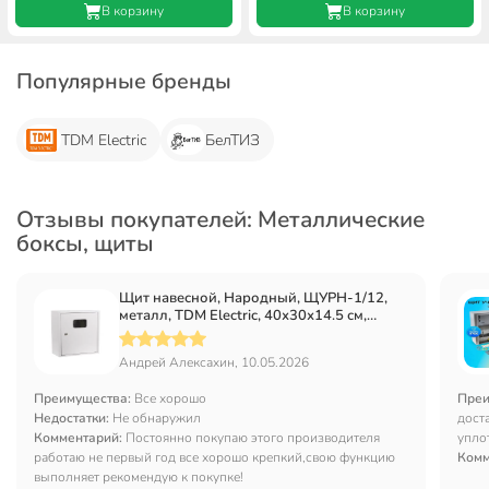
В корзину
В корзину
Популярные бренды
TDM Electric
БелТИЗ
Отзывы покупателей: Металлические
боксы, щиты
Щит навесной, Народный, ЩУРН-1/12,
металл, TDM Electric, 40х30х14.5 см,
SQ0905-0801
Андрей Алексахин, 10.05.2026
Преимущества:
Все хорошо
Преи
Недостатки:
Не обнаружил
дост
Комментарий:
Постоянно покупаю этого производителя
упло
работаю не первый год все хорошо крепкий,свою функцию
что 
Комм
выполняет рекомендую к покупке!