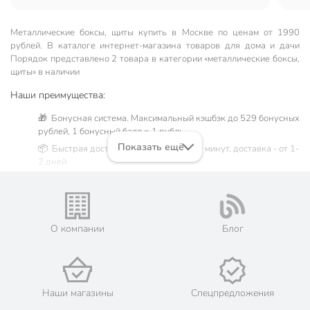
Металлические боксы, щиты купить в Москве по ценам от 1990
рублей. В каталоге интернет-магазина товаров для дома и дачи
Порядок представлено 2 товара в категории «металлические боксы,
щиты» в наличии
Наши преимущества:
🎁 Бонусная система. Максимальный кэшбэк до 529 бонусных
рублей, 1 бонусный балл = 1 рубль.
Показать ещё
📦 Быстрая доставка. Самовывоз от 60 минут, доставка - от 1-
2 дней.
🛒 Бесплатный самовывоз из магазинов города Москва.
Жители Московской области могут сделать заказ и оплатить
его онлайн на официальном сайте сети магазинов Порядок.
💳 Оплата: онлайн на сайте интернет-гипермаркета или
О компании
Блог
наличными при получении.
🛍 Скидки, акции, распродажи каждый день!
📜 Только оригинальная продукция. Интернет-гипермаркет
Порядок - официальный представитель ведущих мировых
Наши магазины
Спецпредложения
марок.