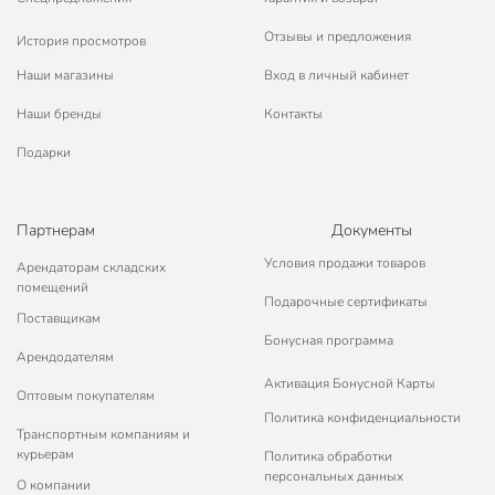
Назначение
универсальный
Отзывы и предложения
История просмотров
атмосферостойкий
Особенности
Наши магазины
Вход в личный кабинет
износостойкий
Наши бренды
Контакты
металл
Тип поверхности
дерево
Подарки
для внутренних
работ
Тип работ
Партнерам
Документы
для наружных
работ
Условия продажи товаров
Арендаторам складских
помещений
Тип тары
банка
Подарочные сертификаты
Поставщикам
без возможности
Бонусная программа
Возможность колеровки
Арендодателям
колеровки
Активация Бонусной Карты
Оптовым покупателям
Разбавитель
уайт-спирит
Политика конфиденциальности
Транспортным компаниям и
Марка эмали
ПФ-115
курьерам
Политика обработки
персональных данных
Модель
ПФ-115
О компании