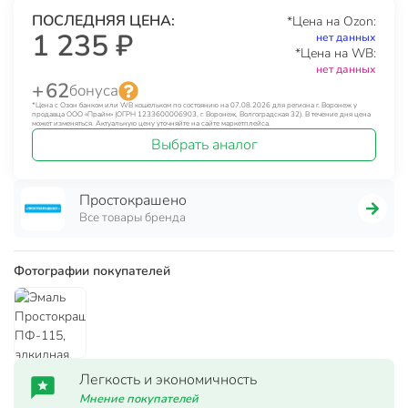
ПОСЛЕДНЯЯ ЦЕНА:
*Цена на Ozon:
1 235 ₽
нет данных
*Цена на WB:
нет данных
+ 62
бонуса
*Цена с Озон банком или WB кошельком по состоянию на 07.08.2026 для региона г. Воронеж у
продавца ООО «Прайм» (ОГРН 1233600006903, г. Воронеж, Волгоградская 32). В течение дня цена
может изменяться. Актуальную цену уточняйте на сайте маркетплейса.
Выбрать аналог
Простокрашено
Все товары бренда
Фотографии покупателей
Легкость и экономичность
Мнение покупателей