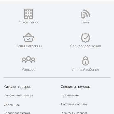
🛒 Бесплатный самовывоз из магазинов города Москва.
Жители Московской области могут сделать заказ и оплатить
его онлайн на официальном сайте сети магазинов Порядок.
💳 Оплата: онлайн на сайте интернет-гипермаркета или
О компании
Блог
наличными при получении.
🛍 Скидки, акции, распродажи каждый день!
📜 Только оригинальная продукция. Интернет-гипермаркет
Порядок - официальный представитель ведущих мировых
Наши магазины
Спецпредложения
марок.
Карьера
Личный кабинет
Каталог товаров
Сервис и помощь
Популярные товары
Как заказать
Доставка и оплата
Избранное
Спецпредложения
Гарантия и возврат