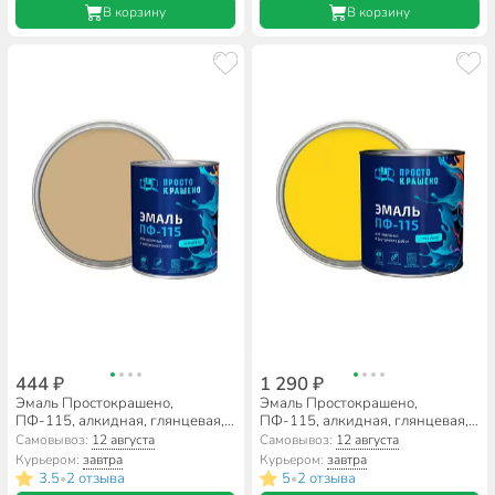
В корзину
В корзину
444 ₽
1 290 ₽
Эмаль Простокрашено,
Эмаль Простокрашено,
ПФ-115, алкидная, глянцевая,
ПФ-115, алкидная, глянцевая,
бежевая, 0.8 кг
желтая, 2.7 кг
Самовывоз:
12 августа
Самовывоз:
12 августа
Курьером:
завтра
Курьером:
завтра
3.5
2 отзыва
5
2 отзыва
•
•