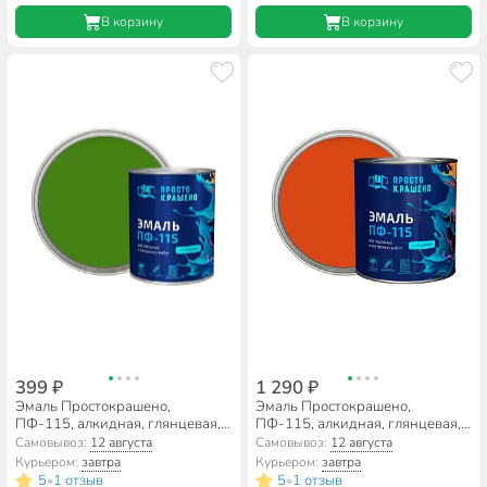
В корзину
В корзину
399 ₽
1 290 ₽
Эмаль Простокрашено,
Эмаль Простокрашено,
ПФ-115, алкидная, глянцевая,
ПФ-115, алкидная, глянцевая,
ярко-зеленая, 0.8 кг
оранжевая, 2.7 кг
Самовывоз:
12 августа
Самовывоз:
12 августа
Курьером:
завтра
Курьером:
завтра
5
1 отзыв
5
1 отзыв
•
•