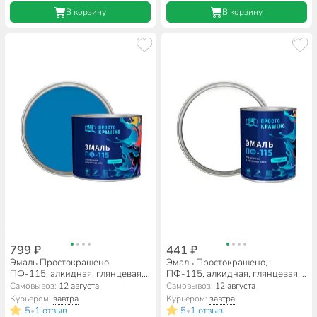
В корзину
В корзину
799 ₽
441 ₽
Эмаль Простокрашено,
Эмаль Простокрашено,
ПФ-115, алкидная, глянцевая,
ПФ-115, алкидная, глянцевая,
голубая, 1.8 кг
белая, 0.8 кг
Самовывоз:
12 августа
Самовывоз:
12 августа
Курьером:
завтра
Курьером:
завтра
5
1 отзыв
5
1 отзыв
•
•