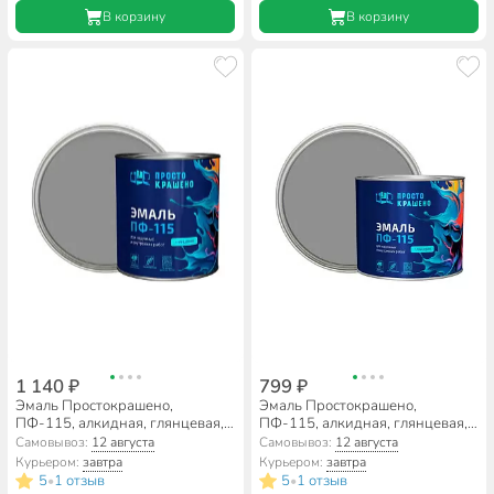
В корзину
В корзину
1 140 ₽
799 ₽
Эмаль Простокрашено,
Эмаль Простокрашено,
ПФ-115, алкидная, глянцевая,
ПФ-115, алкидная, глянцевая,
серая, 2.7 кг
серая, 1.8 кг
Самовывоз:
12 августа
Самовывоз:
12 августа
Курьером:
завтра
Курьером:
завтра
5
1 отзыв
5
1 отзыв
•
•