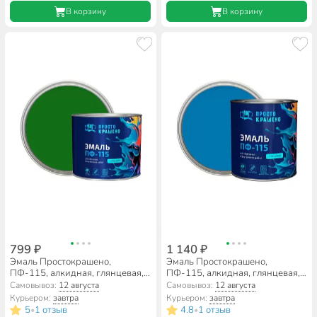
В корзину
В корзину
799 ₽
1 140 ₽
Эмаль Простокрашено,
Эмаль Простокрашено,
ПФ-115, алкидная, глянцевая,
ПФ-115, алкидная, глянцевая,
зеленая, 1.8 кг
голубая, 2.7 кг
Самовывоз:
12 августа
Самовывоз:
12 августа
Курьером:
завтра
Курьером:
завтра
5
1 отзыв
4.8
1 отзыв
•
•