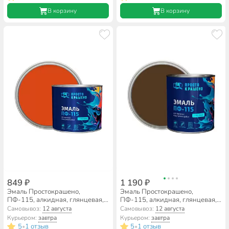
В корзину
В корзину
849 ₽
1 190 ₽
Эмаль Простокрашено,
Эмаль Простокрашено,
ПФ-115, алкидная, глянцевая,
ПФ-115, алкидная, глянцевая,
оранжевая, 1.8 кг
коричневая, 2.7 кг
Самовывоз:
12 августа
Самовывоз:
12 августа
Курьером:
завтра
Курьером:
завтра
5
1 отзыв
5
1 отзыв
•
•