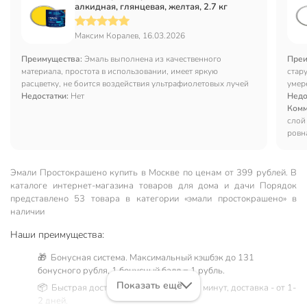
алкидная, глянцевая, желтая, 2.7 кг
Максим Коралев, 16.03.2026
Преимущества:
Эмаль выполнена из качественного
Преи
материала, простота в использовании, имеет яркую
стар
расцветку, не боится воздействия ультрафиолетовых лучей
умер
Недостатки:
Нет
Недо
Комм
слой
ровна
Эмали Простокрашено купить в Москве по ценам от 399 рублей. В
каталоге интернет-магазина товаров для дома и дачи Порядок
представлено 53 товара в категории «эмали простокрашено» в
наличии
Наши преимущества:
🎁 Бонусная система. Максимальный кэшбэк до 131
бонусного рубля, 1 бонусный балл = 1 рубль.
Показать ещё
📦 Быстрая доставка. Самовывоз от 60 минут, доставка - от 1-
2 дней.