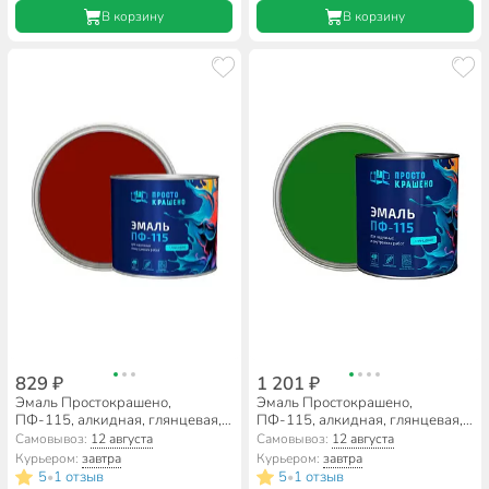
В корзину
В корзину
829 ₽
1 201 ₽
Эмаль Простокрашено,
Эмаль Простокрашено,
ПФ-115, алкидная, глянцевая,
ПФ-115, алкидная, глянцевая,
красная, 1.8 кг
зеленая, 2.7 кг
Самовывоз:
12 августа
Самовывоз:
12 августа
Курьером:
завтра
Курьером:
завтра
5
1 отзыв
5
1 отзыв
•
•