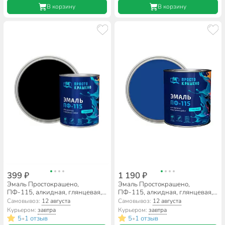
В корзину
В корзину
399 ₽
1 190 ₽
Эмаль Простокрашено,
Эмаль Простокрашено,
ПФ-115, алкидная, глянцевая,
ПФ-115, алкидная, глянцевая,
черная, 0.8 кг
синяя, 2.7 кг
Самовывоз:
12 августа
Самовывоз:
12 августа
Курьером:
завтра
Курьером:
завтра
5
1 отзыв
5
1 отзыв
•
•