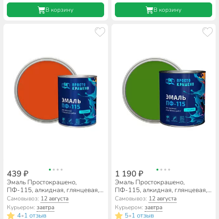
В корзину
В корзину
439 ₽
1 190 ₽
Эмаль Простокрашено,
Эмаль Простокрашено,
ПФ-115, алкидная, глянцевая,
ПФ-115, алкидная, глянцевая,
оранжевая, 0.8 кг
ярко-зеленая, 2.7 кг
Самовывоз:
12 августа
Самовывоз:
12 августа
Курьером:
завтра
Курьером:
завтра
4
1 отзыв
5
1 отзыв
•
•