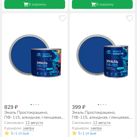
В корзину
В корзину
829 ₽
399 ₽
Эмаль Простокрашено,
Эмаль Простокрашено,
ПФ-115, алкидная, глянцевая,
ПФ-115, алкидная, глянцевая,
синяя, 1.8 кг
синяя, 0.8 кг
Самовывоз:
12 августа
Самовывоз:
12 августа
Курьером:
завтра
Курьером:
завтра
5
1 отзыв
5
1 отзыв
•
•