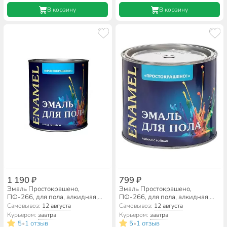
В корзину
В корзину
1 190 ₽
799 ₽
Эмаль Простокрашено,
Эмаль Простокрашено,
ПФ-266, для пола, алкидная,
ПФ-266, для пола, алкидная,
желто-коричневая, 2.7 кг
желто-коричневая, 1.8 кг
Самовывоз:
12 августа
Самовывоз:
12 августа
Курьером:
завтра
Курьером:
завтра
5
1 отзыв
5
1 отзыв
•
•