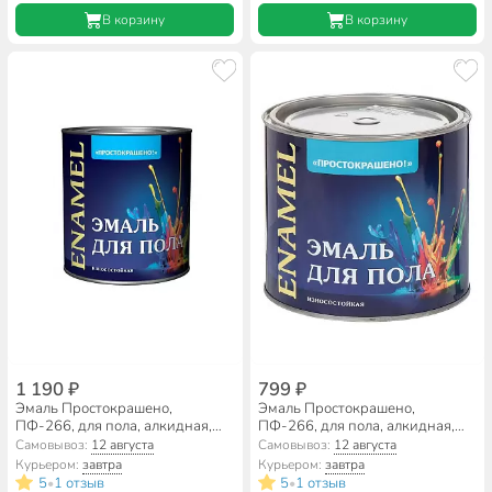
В корзину
В корзину
1 190 ₽
799 ₽
Эмаль Простокрашено,
Эмаль Простокрашено,
ПФ-266, для пола, алкидная,
ПФ-266, для пола, алкидная,
золотисто-коричневая, 2.7 кг
золотисто-коричневая, 1.9 кг
Самовывоз:
12 августа
Самовывоз:
12 августа
Курьером:
завтра
Курьером:
завтра
5
1 отзыв
5
1 отзыв
•
•