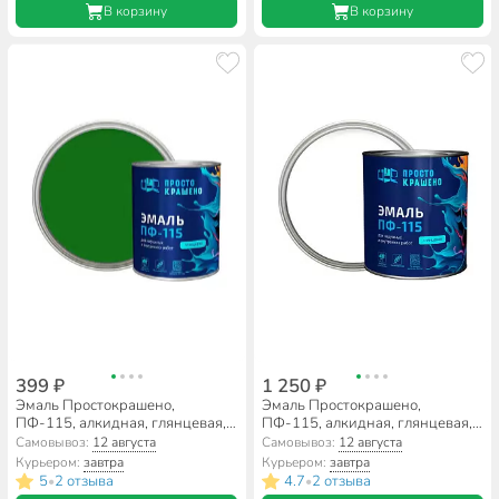
В корзину
В корзину
399 ₽
1 250 ₽
Эмаль Простокрашено,
Эмаль Простокрашено,
ПФ-115, алкидная, глянцевая,
ПФ-115, алкидная, глянцевая,
зеленая, 0.8 кг
белая, 2.7 кг
Самовывоз:
12 августа
Самовывоз:
12 августа
Курьером:
завтра
Курьером:
завтра
5
2 отзыва
4.7
2 отзыва
•
•