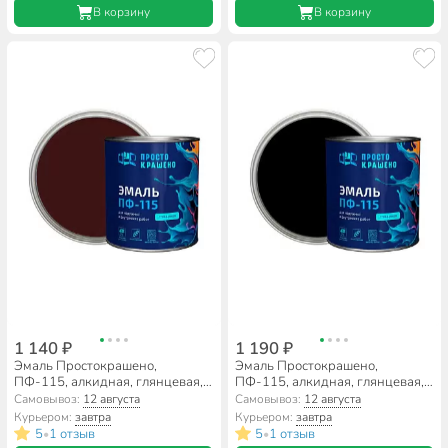
В корзину
В корзину
1 140 ₽
1 190 ₽
Эмаль Простокрашено,
Эмаль Простокрашено,
ПФ-115, алкидная, глянцевая,
ПФ-115, алкидная, глянцевая,
шоколадная, 2.7 кг
черная, 2.7 кг
Самовывоз:
12 августа
Самовывоз:
12 августа
Курьером:
завтра
Курьером:
завтра
5
1 отзыв
5
1 отзыв
•
•