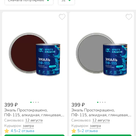
399 ₽
399 ₽
Эмаль Простокрашено,
Эмаль Простокрашено,
ПФ-115, алкидная, глянцевая,
ПФ-115, алкидная, глянцевая,
шоколадная, 0.8 кг
серая, 0.8 кг
Самовывоз:
12 августа
Самовывоз:
12 августа
Курьером:
завтра
Курьером:
завтра
4.5
2 отзыва
5
2 отзыва
•
•