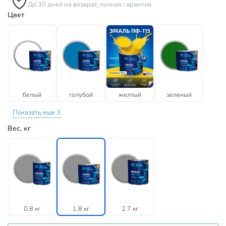
До 30 дней на возврат, полная гарантия
Цвет
белый
голубой
желтый
зеленый
Показать еще 3
Вес, кг
0.8 кг
1.8 кг
2.7 кг