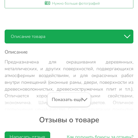
Нужно больше фотографий
Описание товара
Описание
Предназначена для окрашивания деревянных,
металлических, и других поверхностей, подвергающихся
атмосферным воздействиям, и для окрасочных работ
внутри помещений (оконные рамы, двери, поверхности из
древесноволокнистых, древесностружечных плит и т.п.).
Отличается хорошими декоративными свойствами,
Показать ещё
экономична. Широкая палитра цветов. Отличное
соотношение цена/качество. Срок эксплуатации покрытия
не менее 2-х лет.
Отзывы о товаре
Время высыхания 1 слоя
: 24 часа.
Написать отзыв
Состав
: Алкидный лак, пигменты, наполнитель,
Как получить бонусы за отзывы?