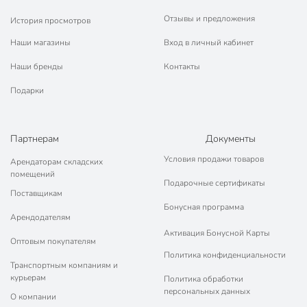
атмосферостойкий
Особенности
износостойкий
Отзывы и предложения
История просмотров
металл
Наши магазины
Вход в личный кабинет
Тип поверхности
дерево
Наши бренды
Контакты
для внутренних
Подарки
работ
Тип работ
для наружных
работ
Партнерам
Документы
Тип тары
банка
Условия продажи товаров
Арендаторам складских
помещений
без возможности
Подарочные сертификаты
Возможность колеровки
колеровки
Поставщикам
Бонусная программа
Арендодателям
Разбавитель
уайт-спирит
Активация Бонусной Карты
Оптовым покупателям
Марка эмали
ПФ-115
Политика конфиденциальности
Транспортным компаниям и
Срок годности, мес
24 мес
курьерам
Политика обработки
персональных данных
Модель
ПФ-115
О компании