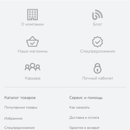
Техническая информация
Вес, кг
1.8 кг
Время полного высыхания, ч
24 ч
О компании
Блог
Расход, кг/м2
0.3 кг/м2
Бренд
Простокрашено
Наши магазины
Спецпредложения
Страна производства
Россия
Количество компонентов
однокомпонентный
Основа
алкидный
Карьера
Личный кабинет
Степень глянца
глянцевый
Каталог товаров
Сервис и помощь
Тип покрытия
кроющий
Популярные товары
Как заказать
Цвет
серый
Доставка и оплата
Избранное
Назначение
универсальный
Спецпредложения
Гарантия и возврат