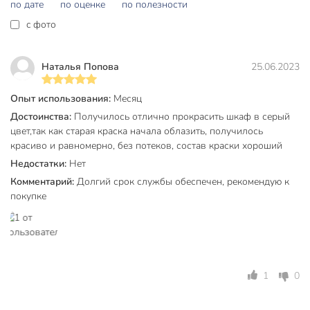
по дате
по оценке
по полезности
кистью или валиком на подготовленную, сухую, чистую
c фото
поверхность. Инструменты очищать уайт-спиритом сразу
после использования.
Наталья Попова
25.06.2023
Меры предосторожности
Беречь от огня! Воспламеняющийся продукт!
Опыт использования:
Месяц
Емкости должны быть герметично закрыты,
Достоинства:
Получилось отлично прокрасить шкаф в серый
храниться в прохладном, хорошо проветриваемом
цвет,так как старая краска начала облазить, получилось
месте, не доступном детям, вдали от источников огня.
красиво и равномерно, без потеков, состав краски хороший
Недостатки:
Нет
Избегать попадания в глаза и на кожу.
Комментарий:
Долгий срок службы обеспечен, рекомендую к
Обеспечить хорошую вентиляцию при окрашивании,
покупке
после окончания работ тщательно проветрить
помещение.
При нанесении эмали краскораспылителем для
защиты органов дыхания рекомендуется
пользоваться респиратором.
1
0
Для защиты рук применять резиновые перчатки.