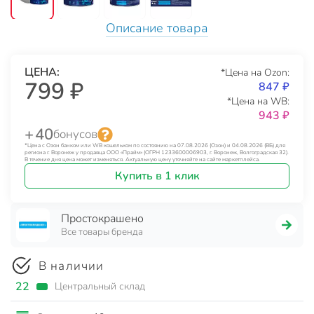
Описание товара
ЦЕНА:
*Цена на Ozon:
799 ₽
847 ₽
*Цена на WB:
943 ₽
+ 40
бонусов
*Цена с Озон банком или WB кошельком по состоянию на 07.08.2026 (Озон) и 04.08.2026 (ВБ) для
региона г. Воронеж у продавца ООО «Прайм» (ОГРН 1233600006903, г. Воронеж, Волгоградская 32).
В течение дня цена может изменяться. Актуальную цену уточняйте на сайте маркетплейса.
Купить в 1 клик
Простокрашено
Все товары бренда
В наличии
22
Центральный склад