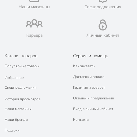
Наши магазины
Спецпредложения
Бренд
Простокрашено
Страна производства
Россия
Количество компонентов
однокомпонентный
Карьера
Личный кабинет
Основа
алкидный
Тип покрытия
кроющий
Каталог товаров
Сервис и помощь
желто-
Популярные товары
Как заказать
Цвет
коричневый
Доставка и оплата
Избранное
Назначение
для пола
Спецпредложения
Гарантия и возврат
влагостойкий
Особенности
Отзывы и предложения
История просмотров
износостойкий
Наши магазины
Вход в личный кабинет
дерево
Тип поверхности
ДВП
Наши бренды
Контакты
ДСП
Подарки