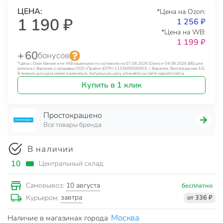
ЦЕНА:
*Цена на Ozon:
1 190 ₽
1 256 ₽
*Цена на WB:
1 199 ₽
+ 60
бонусов
*Цена с Озон банком или WB кошельком по состоянию на 07.08.2026 (Озон) и 04.08.2026 (ВБ) для
региона г. Воронеж у продавца ООО «Прайм» (ОГРН 1233600006903, г. Воронеж, Волгоградская 32).
В течение дня цена может изменяться. Актуальную цену уточняйте на сайте маркетплейса.
Купить в 1 клик
Простокрашено
Все товары бренда
В наличии
10
Центральный склад
10 августа
Самовывоз:
бесплатно
завтра
Курьером:
от 336 ₽
Москва
Наличие в магазинах города