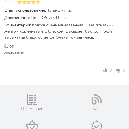
Беречь от огня! Воспламеняющийся продукт!
Опыт использования:
Только купил
Емкости должны быть герметично закрыты,
Достоинства:
Цвет. Объём. Цена.
храниться в прохладном, хорошо проветриваемом
Комментарий:
Краска очень качественная. Цвет приятный,
месте, не доступном детям, вдали от источников огня.
желто - коричневый, с блеском. Высыхает быстро. После
Избегать попадания в глаза и на кожу.
высыхания блеск остаётся. Очень понравилась.
Обеспечить хорошую вентиляцию при окрашивании,
после окончания работ тщательно проветрить
помещение.
Запрещается курить и пользоваться открытым огнем.
0
0
Для защиты рук применять резиновые перчатки.
Техническая информация
Вес, кг
2.7 кг
Время полного высыхания, ч
24 ч
О компании
Блог
Рекомендуемое количество слоев
2
Расход, кг/м2
0.2 кг/м2