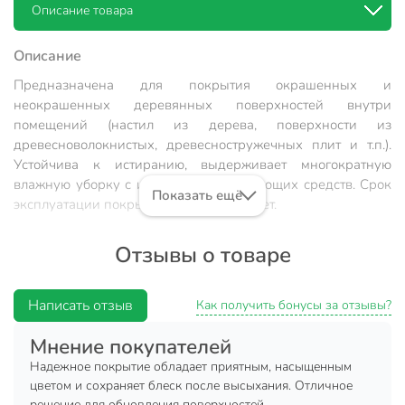
Описание товара
Описание
Предназначена для покрытия окрашенных и
неокрашенных деревянных поверхностей внутри
помещений (настил из дерева, поверхности из
древесноволокнистых, древесностружечных плит и т.п.).
Устойчива к истиранию, выдерживает многократную
влажную уборку с использованием моющих средств. Срок
Показать ещё
эксплуатации покрытия не менее 2-х лет.
Время высыхания 1 слоя
: 24 часа.
Отзывы о товаре
Состав
: Алкидный лак, пигменты, наполнитель,
растворители.
Написать отзыв
Как получить бонусы за отзывы?
Расход
: 180-200 г/м² при нанесении в 1 слой.
Гарантийный срок
: 24 месяца.
Мнение покупателей
Надежное покрытие обладает приятным, насыщенным
Применение
цветом и сохраняет блеск после высыхания. Отличное
Поверхность, предназначенную для окрашивания,
решение для обновления поверхностей.