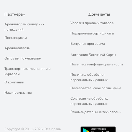
для внутренних
Тип работ
работ
Партнерам
Документы
Тип тары
банка
Условия продажи товаров
Арендаторам складских
без возможности
помещений
Возможность колеровки
Подарочные сертификаты
колеровки
Поставщикам
Бонусная программа
Разбавитель
уайт-спирит
Арендодателям
Активация Бонусной Карты
Марка эмали
ПФ-266
Оптовым покупателям
Политика конфиденциальности
Модель
ПФ-266
Транспортным компаниям и
курьерам
Политика обработки
Вес в упаковке
2.75 кг
персональных данных
О компании
Пользовательское соглашение
Габариты упаковки
16 x 16 x 17 см
Наши реквизиты
Согласие на обработку
персональных данных
Рекомендательные технологии
Copyright © 2011-2026. Все права