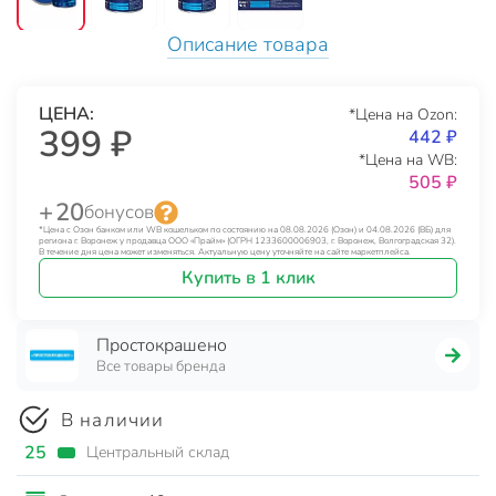
Описание товара
ЦЕНА:
*Цена на Ozon:
399 ₽
442 ₽
*Цена на WB:
505 ₽
+ 20
бонусов
*Цена с Озон банком или WB кошельком по состоянию на 08.08.2026 (Озон) и 04.08.2026 (ВБ) для
региона г. Воронеж у продавца ООО «Прайм» (ОГРН 1233600006903, г. Воронеж, Волгоградская 32).
В течение дня цена может изменяться. Актуальную цену уточняйте на сайте маркетплейса.
Купить в 1 клик
Простокрашено
Все товары бренда
В наличии
25
Центральный склад