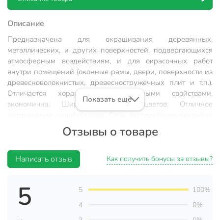
Описание
Предназначена для окрашивания деревянных,
металлических, и других поверхностей, подвергающихся
атмосферным воздействиям, и для окрасочных работ
внутри помещений (оконные рамы, двери, поверхности из
древесноволокнистых, древесностружечных плит и т.п.).
Отличается хорошими декоративными свойствами,
Показать ещё
экономична. Широкая палитра цветов. Отличное
соотношение цена/качество. Срок эксплуатации покрытия
не менее 2-х лет.
Отзывы о товаре
Время высыхания 1 слоя
: 24 часа.
Написать отзыв
Состав
: Алкидный лак, пигменты, наполнитель,
Как получить бонусы за отзывы?
растворитель, специальные добавки.
Расход
: 100-300 г/м² при нанесении в 1 слой.
5
5
100%
Условия нанесения
: Температура не менее +5°C.
4
0%
Гарантийный срок
: 24 месяца.