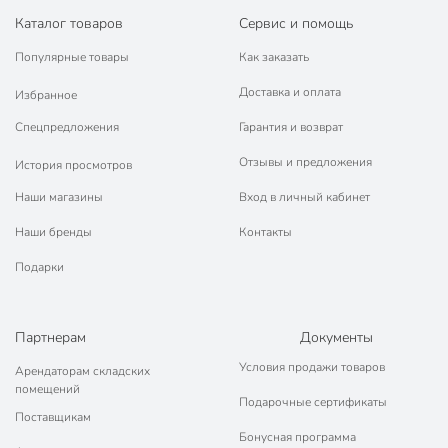
Каталог товаров
Сервис и помощь
Бренд
Простокрашено
Популярные товары
Как заказать
Страна производства
Россия
Доставка и оплата
Избранное
Количество компонентов
однокомпонентный
Спецпредложения
Гарантия и возврат
Основа
алкидный
Отзывы и предложения
История просмотров
Степень глянца
глянцевый
Наши магазины
Вход в личный кабинет
Тип покрытия
кроющий
Наши бренды
Контакты
Цвет
синий
Подарки
Назначение
универсальный
атмосферостойкий
Партнерам
Документы
Особенности
износостойкий
Условия продажи товаров
Арендаторам складских
металл
помещений
Тип поверхности
Подарочные сертификаты
дерево
Поставщикам
Бонусная программа
для внутренних