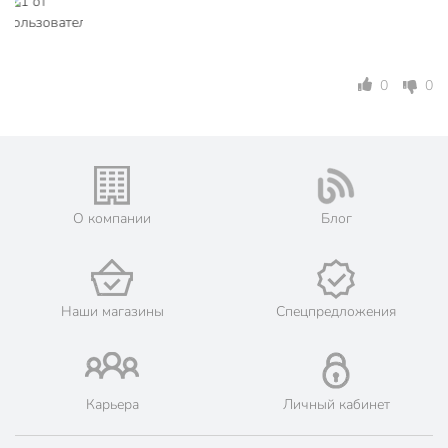
Беречь от огня! Воспламеняющийся продукт!
Емкости должны быть герметично закрыты,
храниться в прохладном, хорошо проветриваемом
0
0
месте, не доступном детям, вдали от источников огня.
Избегать попадания в глаза и на кожу.
Обеспечить хорошую вентиляцию при окрашивании,
после окончания работ тщательно проветрить
помещение.
О компании
Блог
При нанесении эмали краскораспылителем для
защиты органов дыхания рекомендуется
пользоваться респиратором.
Для защиты рук применять резиновые перчатки.
Наши магазины
Спецпредложения
Техническая информация
Вес, кг
0.8 кг
Карьера
Личный кабинет
Время полного высыхания, ч
24 ч
Расход, кг/м2
0.3 кг/м2