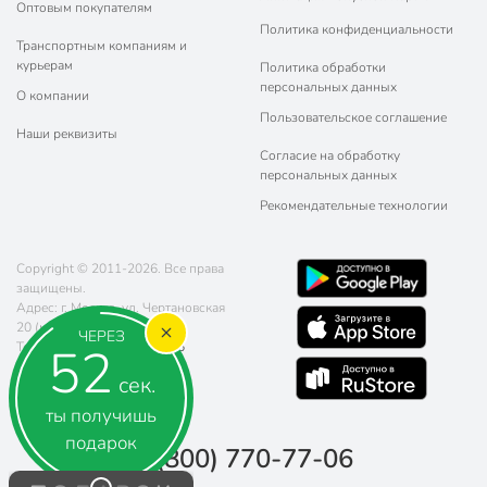
Оптовым покупателям
Политика конфиденциальности
Транспортным компаниям и
курьерам
Политика обработки
персональных данных
О компании
Пользовательское соглашение
Наши реквизиты
Согласие на обработку
персональных данных
Рекомендательные технологии
Copyright © 2011-2026. Все права
защищены.
Адрес: г. Москва, ул. Чертановская
20 (метро Южная)
ЧЕРЕЗ
52
Телефон:
8 (800) 770-77-06
Почта:
sales@poryadok.ru
сек.
ты получишь
подарок
8 (800) 770-77-06