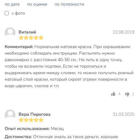
по дате
по оценке
по полезности
Время полного высыхания, ч
0.5 ч
c фото
Рекомендуемое количество слоев
3
Расход, л/м2
0.14 л/м2
Виталий
22.08.2019
Бренд
Престиж
Комментарий:
Нормальная матовая краска. При окрашивании
необходимо соблюдать инструкцию. Распылять нужно
Страна производства
Россия
равномерно с расстояния 40-50 см.. Не лить в одну точку,
Количество компонентов
однокомпонентный
чтобы не возникли подтеки. Если не торопиться и
выдерживать время между слоями, то можно получить ровный
Основа
акриловый
матовый слой краски, который скроет огрехи поверхности в
виде царапин, сколов и т.п.
Степень глянца
матовый
4
1
Тип покрытия
кроющий
Цвет
черный
Вера Пирогова
31.03.2025
универсальный
Назначение
Опыт использования:
Месяц
декоративный
Достоинства:
Отличная эмаль за такое деньги, хорошее