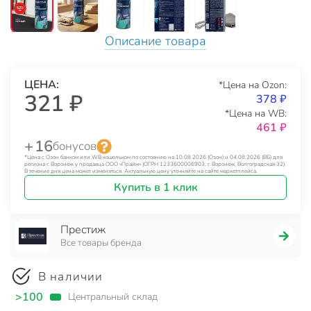
Описание товара
ЦЕНА:
*Цена на Ozon:
321 ₽
378 ₽
*Цена на WB:
461 ₽
+ 16
бонусов
*Цена с Озон банком или WB кошельком по состоянию на 10.08.2026 (Озон) и 04.08.2026 (ВБ) для
региона г. Воронеж у продавца ООО «Прайм» (ОГРН 1233600006903, г. Воронеж, Волгоградская 32).
В течение дня цена может изменяться. Актуальную цену уточняйте на сайте маркетплейса.
Купить в 1 клик
Престиж
Все товары бренда
В наличии
>100
Центральный склад