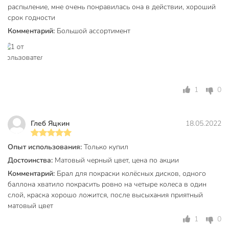
быстросохнущий
распыление, мне очень понравилась она в действии, хороший
Особенности
атмосферостойкий
срок годности
износостойкий
Комментарий:
Большой ассортимент
металл
керамика
бетон
Тип поверхности
кирпич
1
0
пластик
дерево
для внутренних
Глеб Яцкин
18.05.2022
работ
Тип работ
для наружных
Опыт использования:
Только купил
работ
Достоинства:
Матовый черный цвет, цена по акции
Тип тары
аэрозоль
Комментарий:
Брал для покраски колёсных дисков, одного
баллона хватило покрасить ровно на четыре колеса в один
без возможности
слой, краска хорошо ложится, после высыхания приятный
Возможность колеровки
колеровки
матовый цвет
1
0
Разбавитель
без разбавителя