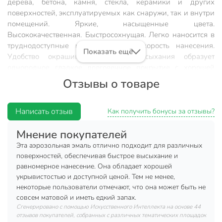
дерева, бетона, камня, стекла, керамики и других
поверхностей, эксплуатируемых как снаружи, так и внутри
помещений. Яркие, насыщенные цвета.
Высококачественная. Быстросохнущая. Легко наносится в
труднодоступные места. Высокая скорость нанесения.
Показать ещё
Удобство окрашивания. После высыхания образует
однородное гладкое долговечное покрытие с хорошей
укрывистостью, атмосферостойкостью, превосходной
Отзывы о товаре
адгезией к окрашиваемой поверхности.
Тип покрытия: Полуглянцевое
Написать отзыв
Как получить бонусы за отзывы?
Состав: Синтетическая смола, пигменты,
Мнение покупателей
функциональные добавки, смесь органических
растворителей, смесь углеводородных газов
Эта аэрозольная эмаль отлично подходит для различных
поверхностей, обеспечивая быстрое высыхание и
Запах: Присутствует
равномерное нанесение. Она обладает хорошей
Время высыхания: 10 минут (полное высыхание 30
укрывистостью и доступной ценой. Тем не менее,
минут)
некоторые пользователи отмечают, что она может быть не
совсем матовой и иметь едкий запах.
Расход: 1 баллон до 3 м²
Сгенерировано с помощью Искусственного Интеллекта на основе 44
отзывов покупателей, собранных с различных тематических площадок
Применение:
Во избежание попадания следов эмали при