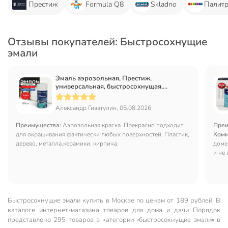
Престиж
Formula Q8
Skladno
Палит
Отзывы покупателей: Быстросохнущие
эмали
Эмаль аэрозольная, Престиж,
универсальная, быстросохнущая,
акриловая, полуглянцевая, белая, 520 мл
Александр Гизатулин, 05.08.2026
Преимущества:
Аэрозольная краска. Прекрасно подходит
Преи
для окрашивания фактически любых поверхностей. Пластик,
Комм
дерево, металла,керамики, кирпича.
доме
и не 
Быстросохнущие эмали купить в Москве по ценам от 189 рублей. В
каталоге интернет-магазина товаров для дома и дачи Порядок
представлено 295 товаров в категории «быстросохнущие эмали» в