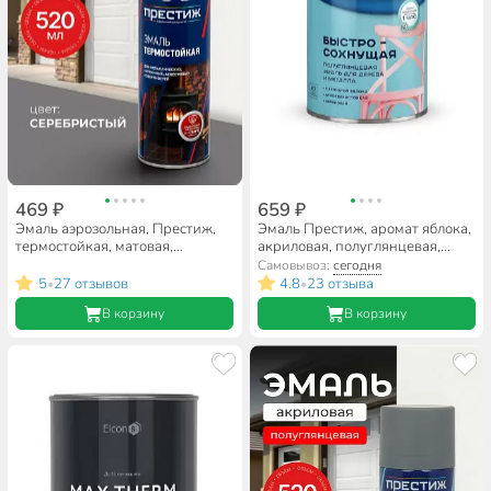
469 ₽
659 ₽
Эмаль аэрозольная, Престиж,
Эмаль Престиж, аромат яблока,
термостойкая, матовая,
акриловая, полуглянцевая,
серебристая, 520 мл
черная, 0.9 кг
Самовывоз:
сегодня
5
27 отзывов
4.8
23 отзыва
•
•
В корзину
В корзину