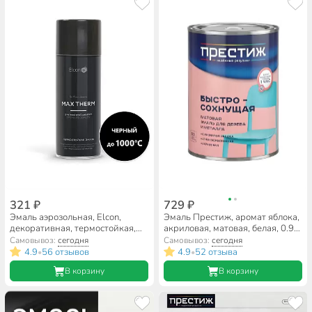
321 ₽
729 ₽
Эмаль аэрозольная, Elcon,
Эмаль Престиж, аромат яблока,
декоративная, термостойкая,
акриловая, матовая, белая, 0.9
быстросохнущая, матовая,
кг
Самовывоз:
сегодня
Самовывоз:
сегодня
черная, 520 мл, до 1000
4.9
56 отзывов
4.9
52 отзыва
•
•
градусов
В корзину
В корзину