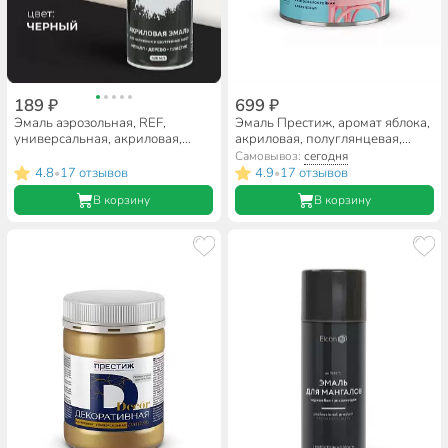
189 ₽
699 ₽
Эмаль аэрозольная, REF,
Эмаль Престиж, аромат яблока,
универсальная, акриловая,
акриловая, полуглянцевая,
глянцевая, черная, 520 мл
серая, 0.9 кг
Самовывоз:
сегодня
4.8
17 отзывов
4.9
17 отзывов
•
•
В корзину
В корзину