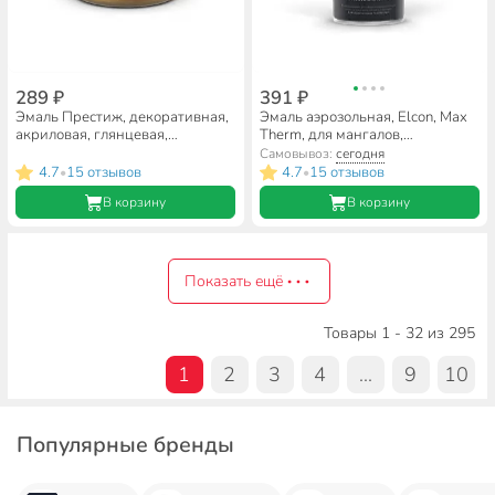
289 ₽
391 ₽
Эмаль Престиж, декоративная,
Эмаль аэрозольная, Elcon, Max
акриловая, глянцевая,
Therm, для мангалов,
золотистый перламутр, 230 мл
быстросохнущая, глянцевая,
Самовывоз:
сегодня
черная, 520 мл, 1000°С
4.7
15 отзывов
4.7
15 отзывов
•
•
В корзину
В корзину
Показать ещё
Товары 1 - 32 из 295
1
2
3
4
...
9
10
Популярные бренды