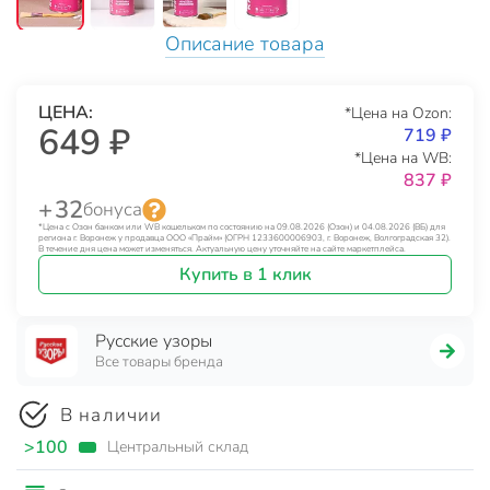
Описание товара
ЦЕНА:
*Цена на Ozon:
649 ₽
719 ₽
*Цена на WB:
837 ₽
+ 32
бонуса
*Цена с Озон банком или WB кошельком по состоянию на 09.08.2026 (Озон) и 04.08.2026 (ВБ) для
региона г. Воронеж у продавца ООО «Прайм» (ОГРН 1233600006903, г. Воронеж, Волгоградская 32).
В течение дня цена может изменяться. Актуальную цену уточняйте на сайте маркетплейса.
Купить в 1 клик
Русские узоры
Все товары бренда
В наличии
>100
Центральный склад