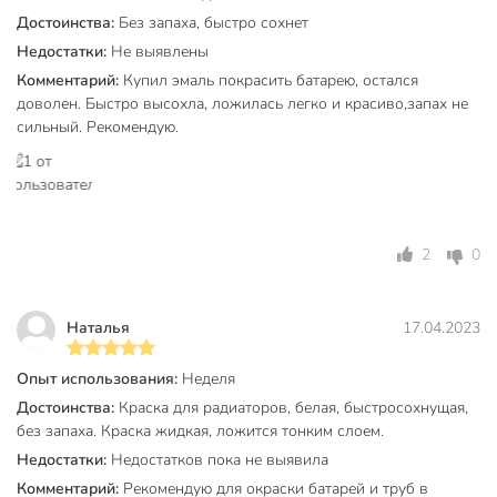
Вес, кг
0.9 кг
Достоинства:
Без запаха, быстро сохнет
Время полного высыхания, ч
1 ч
Недостатки:
Не выявлены
Комментарий:
Купил эмаль покрасить батарею, остался
Рекомендуемое количество слоев
2
доволен. Быстро высохла, ложилась легко и красиво,запах не
сильный. Рекомендую.
Расход, кг/м2
0.12 кг/м2
Бренд
Русские узоры
Страна производства
Россия
2
0
Количество компонентов
однокомпонентный
Основа
акриловый
Наталья
17.04.2023
Тип покрытия
кроющий
Цвет
белый
Опыт использования:
Неделя
Достоинства:
Краска для радиаторов, белая, быстросохнущая,
Назначение
для радиаторов
без запаха. Краска жидкая, ложится тонким слоем.
Недостатки:
Недостатков пока не выявила
быстросохнущий
Особенности
термостойкий
Комментарий:
Рекомендую для окраски батарей и труб в