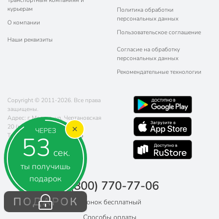
Транспортным компаниям и
курьерам
Политика обработки
персональных данных
О компании
Пользовательское соглашение
Наши реквизиты
Согласие на обработку
персональных данных
Рекомендательные технологии
Copyright © 2011-2026. Все права
защищены.
Адрес: г. Москва, ул. Чертановская
20 (метро Южная)
ЧЕРЕЗ
52
Телефон:
8 (800) 770-77-06
Почта:
sales@poryadok.ru
сек.
ты получишь
подарок
8 (800) 770-77-06
ПОДАРОК
Звонок бесплатный
Способы оплаты