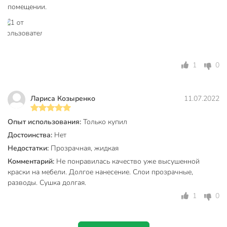
без запаха
помещении.
Тип поверхности
металл
для внутренних
Тип работ
работ
1
0
Тип тары
банка
Возможность колеровки
для колеровки
Лариса Козыренко
11.07.2022
Разбавитель
вода
Опыт использования:
Только купил
Срок годности, мес
24 мес
Достоинства:
Нет
Модель
Х5
Недостатки:
Прозрачная, жидкая
Комментарий:
Не понравилась качество уже высушенной
Вес в упаковке
1.04 кг
краски на мебели. Долгое нанесение. Слои прозрачные,
разводы. Сушка долгая.
Габариты упаковки
10 x 10 x 14 см
1
0