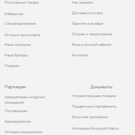
Популярные товары
Как заказать
Бренд
Простокрашено
Доставка и оплата
Страна производства
Россия
Избранное
Спецпредложения
Гарантия и возврат
Количество компонентов
однокомпонентный
Отзывы и предложения
История просмотров
Основа
алкидный
Наши магазины
Вход в личный кабинет
Степень глянца
глянцевый
Наши бренды
Контакты
Тип покрытия
кроющий
Подарки
Цвет
оранжевый
Назначение
универсальный
Партнерам
Документы
атмосферостойкий
Особенности
Условия продажи товаров
Арендаторам складских
износостойкий
помещений
Подарочные сертификаты
металл
Поставщикам
Тип поверхности
дерево
Бонусная программа
Арендодателям
для внутренних
Активация Бонусной Карты
Оптовым покупателям
работ