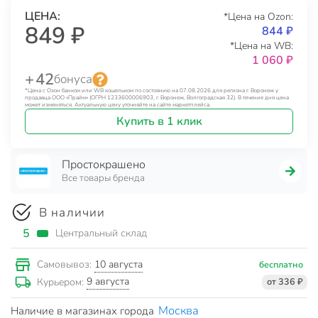
ЦЕНА:
*Цена на Ozon:
849 ₽
844 ₽
*Цена на WB:
1 060 ₽
+ 42
бонуса
*Цена с Озон банком или WB кошельком по состоянию на 07.08.2026 для региона г. Воронеж у
продавца ООО «Прайм» (ОГРН 1233600006903, г. Воронеж, Волгоградская 32). В течение дня цена
может изменяться. Актуальную цену уточняйте на сайте маркетплейса.
Купить в 1 клик
Простокрашено
Все товары бренда
В наличии
5
Центральный склад
10 августа
Самовывоз:
бесплатно
9 августа
Курьером:
от 336 ₽
Москва
Наличие в магазинах города