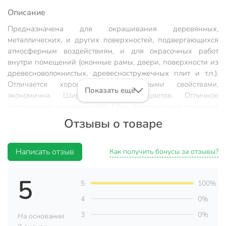
Описание
Предназначена для окрашивания деревянных,
металлических, и других поверхностей, подвергающихся
атмосферным воздействиям, и для окрасочных работ
внутри помещений (оконные рамы, двери, поверхности из
древесноволокнистых, древесностружечных плит и т.п.).
Отличается хорошими декоративными свойствами,
Показать ещё
экономична. Широкая палитра цветов. Отличное
соотношение цена/качество. Срок эксплуатации покрытия
не менее 2-х лет.
Отзывы о товаре
Время высыхания 1 слоя
: 24 часа.
Написать отзыв
Состав
: Алкидный лак, пигменты, наполнитель,
Как получить бонусы за отзывы?
растворитель, специальные добавки.
Расход
: 100-300 г/м² при нанесении в 1 слой.
5
5
100%
Условия нанесения
: Температура не менее +5°C.
4
0%
Гарантийный срок
: 24 месяца.
3
0%
На основании
Применение