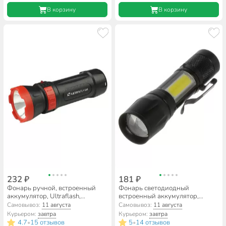
В корзину
В корзину
232 ₽
181 ₽
Фонарь ручной, встроенный
Фонарь светодиодный
аккумулятор, Ultraflash,
встроенный аккумулятор,
LED3849, зарядка от сети 220
зарядка от USB, металл, в
Самовывоз:
11 августа
Самовывоз:
11 августа
В, пластик, черный, 2 режима,
коробке, DJ004
Курьером:
завтра
Курьером:
завтра
14931
4.7
15 отзывов
5
14 отзывов
•
•