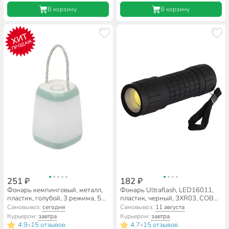
солнца, DJ011
В корзину
В корзину
ХИТ
ПРОДАЖ
251 ₽
182 ₽
Фонарь кемпинговый, металл,
Фонарь Ultraflash, LED16011,
пластик, голубой, 3 режима, 5
пластик, черный, 3XR03, COB
Вт, STX001
LED 3Вт, блистер-пакет, 14773
Самовывоз:
сегодня
Самовывоз:
11 августа
Курьером:
завтра
Курьером:
завтра
4.9
15 отзывов
4.7
15 отзывов
•
•