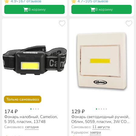
4.9
167 отзывов
4.7
105 отзывов
•
•
В корзину
В корзину
Только самовывоз
174 ₽
129 ₽
Фонарь налобный, Camelion,
Фонарь светодиодный ручной,
5 355, пластик, 13748
Облик, 5059, пластик, 3W COB,
УТ-00000739
Самовывоз:
сегодня
Самовывоз:
11 августа
Курьером:
завтра