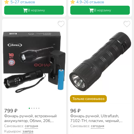
5
27 отзывов
4.9
26 отзывов
•
•
В корзину
В корзину
Только самовывоз
799 ₽
96 ₽
Фонарь ручной, встроенный
Фонарь ручной, Ultraflash,
аккумулятор, Облик, 206,
7102-ТН, пластик, черный,
зарядка от сети 220 В, пластик,
11788
Самовывоз:
сегодня
Самовывоз:
сегодня
10 Ватт, Zoom, УТ-00000398
Курьером:
завтра