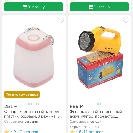
В корзину
В корзину
Только самовывоз
251 ₽
899 ₽
Фонарь кемпинговый, металл,
Фонарь ручной, встроенный
пластик, розовый, 3 режима, 5
аккумулятор, прожектор,
Вт, STX001-2
Ultraflash, 3819CSM, зарядка от
Самовывоз:
сегодня
Самовывоз:
сегодня
сети 220 В, пластик, желтый,
Курьером:
завтра
12860
4.9
12 отзывов
4.8
11 отзывов
•
•