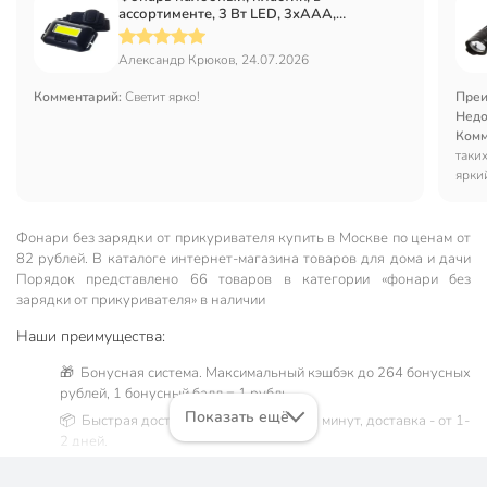
ассортименте, 3 Вт LED, 3хAAA,
SPE17194-7
Александр Крюков, 24.07.2026
Комментарий:
Светит ярко!
Преи
Недо
Комм
таки
ярки
Фонари без зарядки от прикуривателя купить в Москве по ценам от
82 рублей. В каталоге интернет-магазина товаров для дома и дачи
Порядок представлено 66 товаров в категории «фонари без
зарядки от прикуривателя» в наличии
Наши преимущества:
🎁 Бонусная система. Максимальный кэшбэк до 264 бонусных
рублей, 1 бонусный балл = 1 рубль.
Показать ещё
📦 Быстрая доставка. Самовывоз от 60 минут, доставка - от 1-
2 дней.
🛒 Бесплатный самовывоз из магазинов города Москва.