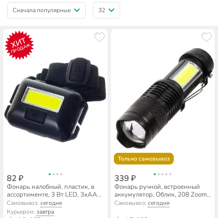
Сначала популярные
32
ХИТ
ПРОДАЖ
Только самовывоз
82 ₽
339 ₽
Фонарь налобный, пластик, в
Фонарь ручной, встроенный
ассортименте, 3 Вт LED, 3хAAA,
аккумулятор, Облик, 208 Zoom,
SPE17194-7
зарядка от USB, алюминий,
Самовывоз:
сегодня
Самовывоз:
сегодня
черный, УТ-00000712
Курьером:
завтра