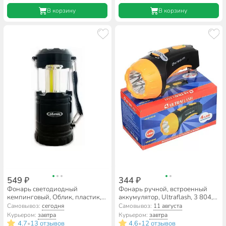
В корзину
В корзину
549 ₽
344 ₽
Фонарь светодиодный
Фонарь ручной, встроенный
кемпинговый, Облик, пластик,
аккумулятор, Ultraflash, 3 804,
4031 - 3 COB+1 LED (3*AA),
зарядка от сети 220 В, пластик,
Самовывоз:
сегодня
Самовывоз:
11 августа
УТ-00000744
режим SOS, черно-желтый,
Курьером:
завтра
Курьером:
завтра
9215
4.7
13 отзывов
4.6
12 отзывов
•
•