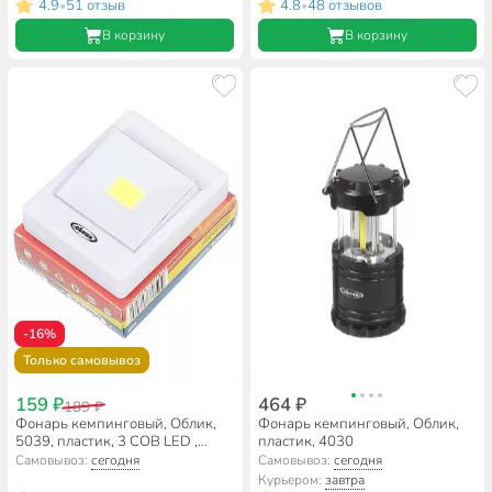
4.9
51 отзыв
4.8
48 отзывов
•
•
В корзину
В корзину
-16%
Только самовывоз
159 ₽
464 ₽
189 ₽
Фонарь кемпинговый, Облик,
Фонарь кемпинговый, Облик,
5039, пластик, 3 COB LED ,
пластик, 4030
магнит
Самовывоз:
сегодня
Самовывоз:
сегодня
Курьером:
завтра