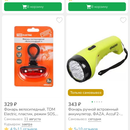
В корзину
В корзину
Только самовывоз
329 ₽
343 ₽
Фонарь велосипедный, TDM
Фонарь ручной встроенный
Electric, пластик, режим SOS,
аккумулятор, ФАZА, AccuF2-
SQ0350-0029
L07-gn, зарядка от сети 220 В,
Самовывоз:
11 августа
Самовывоз:
сегодня
пластик, зеленый, 2857873
Курьером:
завтра
4.9
11 отзывов
5
10 отзывов
•
•