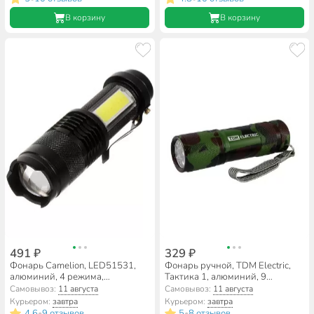
15130
В корзину
В корзину
491 ₽
329 ₽
Фонарь Camelion, LED51531,
Фонарь ручной, TDM Electric,
алюминий, 4 режима,
Тактика 1, алюминий, 9
XPE+COB, ZOOM, 1XLR6,
светодиодов, 3хAАА, SQ0350-
Самовывоз:
11 августа
Самовывоз:
11 августа
блистер, 14533
0093
Курьером:
завтра
Курьером:
завтра
4.6
9 отзывов
5
8 отзывов
•
•