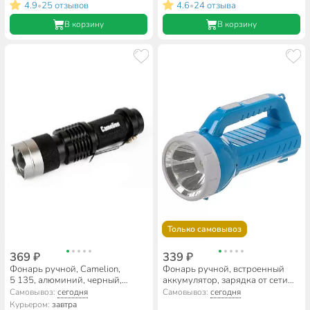
4.9
25 отзывов
4.6
24 отзыва
•
•
В корзину
В корзину
Только самовывоз
369 ₽
339 ₽
Фонарь ручной, Camelion,
Фонарь ручной, встроенный
5 135, алюминий, черный,
аккумулятор, зарядка от сети
12915
220 В, пластик, SPE17194-13
Самовывоз:
сегодня
Самовывоз:
сегодня
Курьером:
завтра