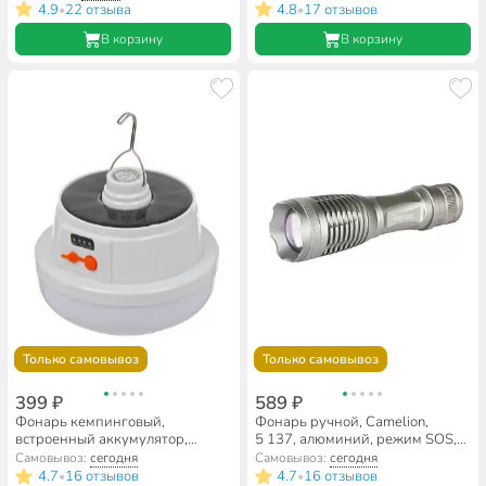
4.9
22 отзыва
4.8
17 отзывов
•
•
В корзину
В корзину
Только самовывоз
Только самовывоз
399 ₽
589 ₽
Фонарь кемпинговый,
Фонарь ручной, Camelion,
встроенный аккумулятор,
5 137, алюминий, режим SOS,
зарядка от USB, металл,
12974
Самовывоз:
сегодня
Самовывоз:
сегодня
пластик, режим SOS, зарядка от
4.7
16 отзывов
4.7
16 отзывов
•
•