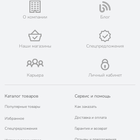
Жители Московской области могут сделать заказ и оплатить
его онлайн на официальном сайте сети магазинов Порядок.
💳 Оплата: онлайн на сайте интернет-гипермаркета или
О компании
Блог
наличными при получении.
🛍 Скидки, акции, распродажи каждый день!
📜 Только оригинальная продукция. Интернет-гипермаркет
Порядок - официальный представитель ведущих мировых
Наши магазины
Спецпредложения
марок.
Карьера
Личный кабинет
Каталог товаров
Сервис и помощь
Популярные товары
Как заказать
Доставка и оплата
Избранное
Спецпредложения
Гарантия и возврат
Отзывы и предложения