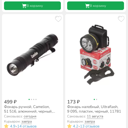
В корзину
В корзину
499 ₽
173 ₽
Фонарь ручной, Camelion,
Фонарь налобный, Ultraflash,
51 516, алюминий, черный,
9 095, пластик, черный, 11781
12916
Самовывоз:
сегодня
Самовывоз:
11 августа
Курьером:
завтра
Курьером:
завтра
4.9
14 отзывов
4.2
13 отзывов
•
•