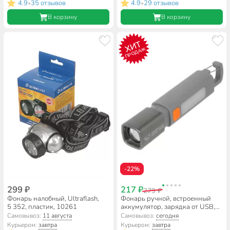
4.9
35 отзывов
4.9
29 отзывов
•
•
В корзину
В корзину
ХИТ
ПРОДАЖ
-22%
299 ₽
217 ₽
279 ₽
Фонарь налобный, Ultraflash,
Фонарь ручной, встроенный
5 352, пластик, 10261
аккумулятор, зарядка от USB,
металл, пластик, карабин,
Самовывоз:
11 августа
Самовывоз:
сегодня
DJ013
Курьером:
завтра
Курьером:
завтра