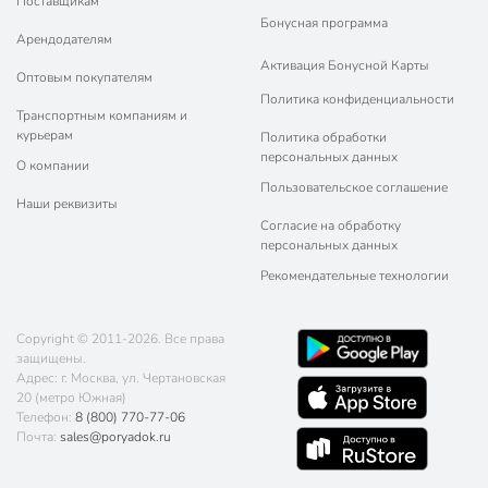
Поставщикам
Бонусная программа
Арендодателям
Активация Бонусной Карты
Оптовым покупателям
Политика конфиденциальности
Транспортным компаниям и
курьерам
Политика обработки
персональных данных
О компании
Пользовательское соглашение
Наши реквизиты
Согласие на обработку
персональных данных
Рекомендательные технологии
Copyright © 2011-2026. Все права
защищены.
Адрес: г. Москва, ул. Чертановская
20 (метро Южная)
Телефон:
8 (800) 770-77-06
Почта:
sales@poryadok.ru