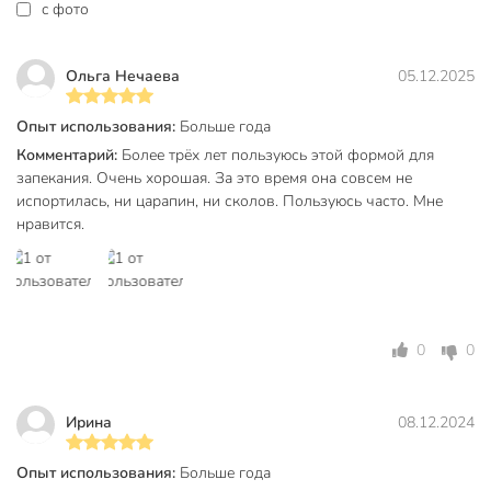
c фото
Страна производства
Китай
с антипригарным
Ольга Нечаева
05.12.2025
Антипригарное покрытие
покрытием
Опыт использования:
Больше года
Набор
поштучно
Комментарий:
Более трёх лет пользуюсь этой формой для
Форма
круглый
запекания. Очень хорошая. За это время она совсем не
испортилась, ни царапин, ни сколов. Пользуюсь часто. Мне
Материал
сталь
нравится.
Цвет
черный
для пирога
Назначение
для торта
универсальный
0
0
Совместимые плиты
для духовки
Ирина
08.12.2024
съемное дно
Особенности посуды
разъемный
Опыт использования:
Больше года
Артикул производителя
TR-66321