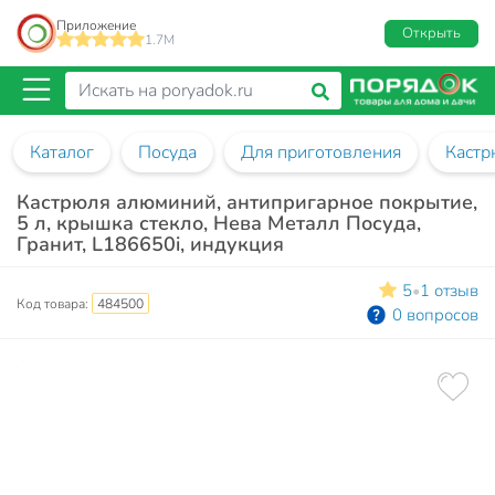
Приложение
Открыть
1.7M
Каталог
Посуда
Для приготовления
Кастр
Кастрюля алюминий, антипригарное покрытие,
5 л, крышка стекло, Нева Металл Посуда,
Гранит, L186650i, индукция
5
1 отзыв
•
Код товара:
484500
0 вопросов