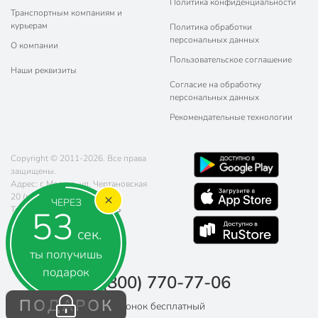
Политика конфиденциальности
машины
Транспортным компаниям и
курьерам
Политика обработки
Мерная шкала
без мерной шкалы
персональных данных
О компании
Тип антипригарного покрытия
гранитный
Пользовательское соглашение
Наши реквизиты
Крышка в комплекте
с крышкой
Согласие на обработку
персональных данных
Материал крышки
стекло
Рекомендательные технологии
Тип дна
с толстым дном
Copyright © 2011-2026. Все права
Цвет
черный
защищены.
Адрес: г. Москва, ул. Чертановская
для газовых плит
20 (метро Южная)
ЧЕРЕЗ
для индукционных
53
Телефон:
8 (800) 770-77-06
плит
Почта:
sales@poryadok.ru
сек.
для
Совместимые плиты
ты получишь
стеклокерамических
плит
подарок
8 (800) 770-77-06
для электрических
плит
ПОДАРОК
Звонок бесплатный