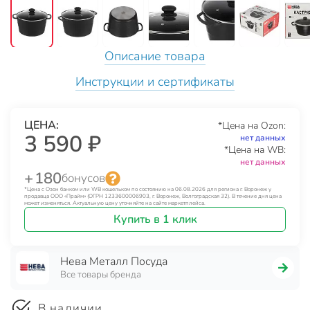
Описание товара
Инструкции и сертификаты
ЦЕНА:
*Цена на Ozon:
3 590 ₽
нет данных
*Цена на WB:
нет данных
+ 180
бонусов
*Цена с Озон банком или WB кошельком по состоянию на 06.08.2026 для региона г. Воронеж у
продавца ООО «Прайм» (ОГРН 1233600006903, г. Воронеж, Волгоградская 32). В течение дня цена
может изменяться. Актуальную цену уточняйте на сайте маркетплейса.
Купить в 1 клик
Нева Металл Посуда
Все товары бренда
В наличии