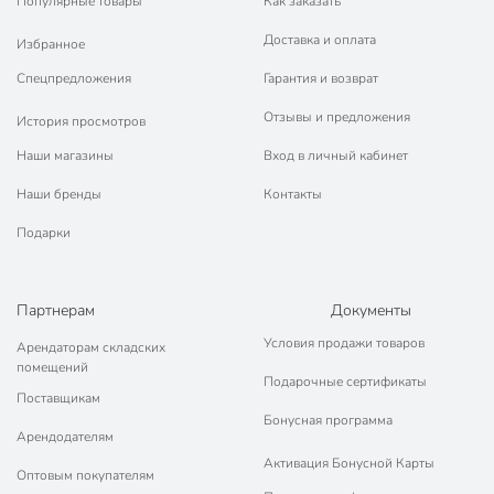
Диаметр дна, см
18 см
Популярные товары
Как заказать
Объем, л
5 л
Доставка и оплата
Избранное
Спецпредложения
Гарантия и возврат
Размер крышки, см
24 см
Отзывы и предложения
Высота без крышки, см
14.5 см
История просмотров
Наши магазины
Вход в личный кабинет
Высота с крышкой, см
20.5 см
Наши бренды
Контакты
Нева Металл
Бренд
Посуда
Подарки
Страна производства
Россия
Коллекция
НМП Гранит
Партнерам
Документы
Условия продажи товаров
Арендаторам складских
Материал корпуса
алюминий
помещений
Подарочные сертификаты
с антипригарным
Поставщикам
Антипригарное покрытие
покрытием
Бонусная программа
Арендодателям
для
Активация Бонусной Карты
Можно мыть в посудомоечной
Оптовым покупателям
посудомоечной
машине