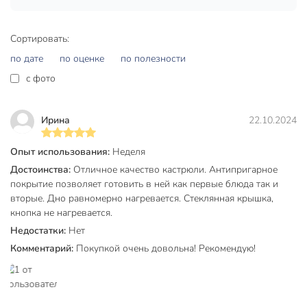
уходе.
Если вы ищете, какая кастрюля лучше для больших
семей или для дачи, обратите внимание на объём 5 литров
Сортировать:
— этого достаточно для приготовления первых и вторых
блюд на 4-6 человек. Стеклянная крышка с выпускным
по дате
по оценке
по полезности
клапаном позволяет контролировать процесс готовки,
c фото
сохраняя витамины и вкус продуктов.
Выбирайте кастрюлю Нева Металл Посуда с
Ирина
22.10.2024
антипригарным покрытием — готовьте вкусно и
безопасно, не тратя время на отмывание. Закажите прямо
Опыт использования:
Неделя
сейчас и получите гарантию производителя 24 месяца.
Достоинства:
Отличное качество кастрюли. Антипригарное
Частые вопросы:
покрытие позволяет готовить в ней как первые блюда так и
вторые. Дно равномерно нагревается. Стеклянная крышка,
Можно ли использовать кастрюлю на индукционной
кнопка не нагревается.
плите?
Недостатки:
Нет
Комментарий:
Покупкой очень довольна! Рекомендую!
Да, кастрюля совместима с индукционными, газовыми,
электрическими и стеклокерамическими плитами. Толстое
дно (6,8 мм) обеспечивает быстрый нагрев и экономию
энергии.