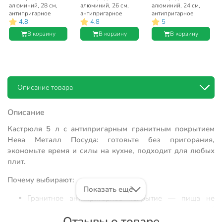
алюминий, 28 см,
алюминий, 26 см,
алюминий, 24 см,
антипригарное
антипригарное
антипригарное
4.8
4.8
5
покрытие, Нева
покрытие, Нева
покрытие, Нева
Металл Посуда,
Металл Посуда,
Металл Посуда,
В корзину
В корзину
В корзину
Гранит, съемная
Гранит, съемная
Гранит, съемная
ручка, индукция,
ручка, индукция,
ручка, индукция,
L18028i
L18026i
L18024i
Описание товара
Описание
Кастрюля 5 л с антипригарным гранитным покрытием
Нева Металл Посуда: готовьте без пригорания,
экономьте время и силы на кухне, подходит для любых
плит.
Почему выбирают:
Показать ещё
Гранитное антипригарное покрытие — пища не
пригорает, легко моется даже в посудомоечной
Отзывы о товаре
машине