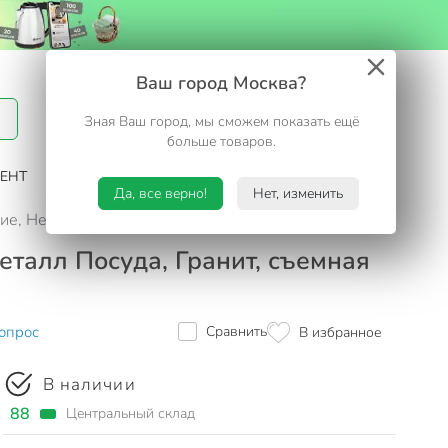
Вход / Регистрация
Ваш город Москва?
Зная Ваш город, мы сможем показать ещё
Избранное
Корзина
больше товаров.
ЕНТ
САД И ОГОРОД
ТУРИЗМ. ОТДЫХ НА ДАЧЕ
Да, все верно!
Нет, изменить
е, Нева Металл Посуда, Гранит, съемная ручка, индукция, 
еталл Посуда, Гранит, съемная
опрос
Сравнить
В избранное
В наличии
88
Центральный склад