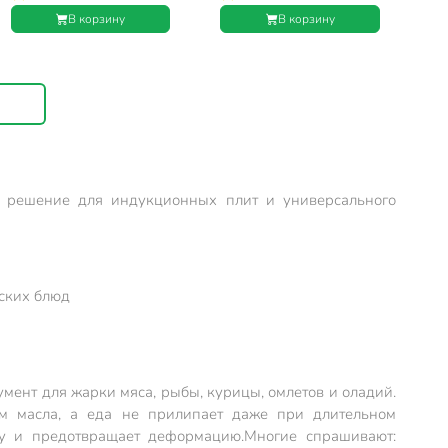
Посуда, Гранит, L181326i,,
Металл Посуда, Гранит,
В корзину
В корзину
съемная ручка, индукция
L186650i, индукция
 решение для индукционных плит и универсального
еских блюд
мент для жарки мяса, рыбы, курицы, омлетов и оладий.
м масла, а еда не прилипает даже при длительном
ку и предотвращает деформацию.
Многие спрашивают: