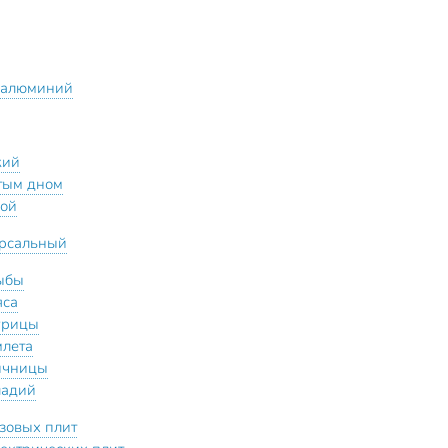
 алюминий
кий
стым дном
кой
рсальный
ыбы
яса
урицы
млета
ичницы
ладий
азовых плит