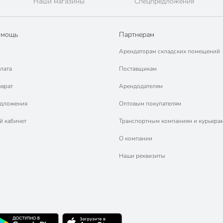
Наши магазины
Спецпредложения
омощь
Партнерам
Арендаторам складских помещений
лата
Поставщикам
зврат
Арендодателям
едложения
Оптовым покупателям
й кабинет
Транспортным компаниям и курьера
О компании
Наши реквизиты