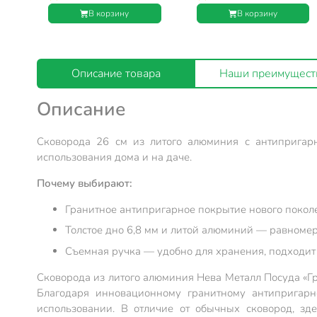
Нева Металл Посуда,
Нева Металл Посуда,
В корзину
В корзину
Гранит, съемная ручка,
Гранит, съемная ручка,
индукция, L18028i
индукция, L18026i
Описание товара
Наши преимущест
Описание
Сковорода 26 см из литого алюминия с антиприга
использования дома и на даче.
Почему выбирают:
Гранитное антипригарное покрытие нового поколе
Толстое дно 6,8 мм и литой алюминий — равномер
Съемная ручка — удобно для хранения, подходит 
Сковорода из литого алюминия Нева Металл Посуда «Гр
Благодаря инновационному гранитному антипригар
использовании. В отличие от обычных сковород, зд