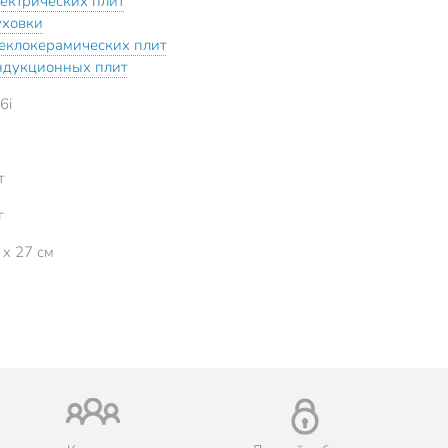
лектрических плит
уховки
теклокерамических плит
ндукционных плит
6i
т
г
 x 27 см