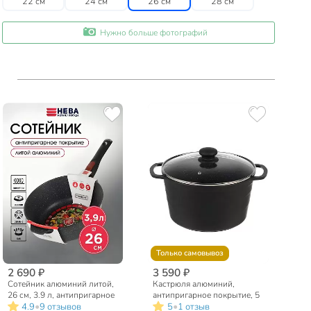
22 см
24 см
26 см
28 см
Нужно больше фотографий
Только самовывоз
2 690 ₽
3 590 ₽
Сотейник алюминий литой,
Кастрюля алюминий,
26 см, 3.9 л, антипригарное
антипригарное покрытие, 5
•
•
4.9
9 отзывов
5
1 отзыв
покрытие, Нева Металл
л, крышка стекло, Нева