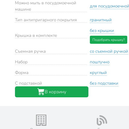
Можно мыть в посудомоечной
для посудомоечно
машине
Тип антипригарного покрытия
гранитный
без крышки
Крышка в комплекте
Подобрать крышку?
Съемная ручка
со съемной ручкой
Набор
поштучно
Форма
круглый
С подставкой
без подставки
В корзину