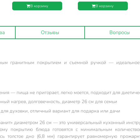
Нева Металл Посуда,
Нева Металл Посуда,
В корзину
В корзину
Гранит, съемная ручка,
Гранит, съемная ручка,
индукция, L18024i
индукция, L18022i
ва
Отзывы
Вопросы
рным гранитным покрытием и съемной ручкой — идеальное
ния — пища не пригорает, легко моется, подходит для диетич
ный нагрев, долговечность, диаметр 26 см для семьи
для духовки, отличный вариант для подарка или дачи
анит» диаметром 26 см — это универсальный кухонный инстру
ному покрытию блюда готовятся с минимальным количество
есь толстое дно (6,8 мм) гарантирует равномерную прожар