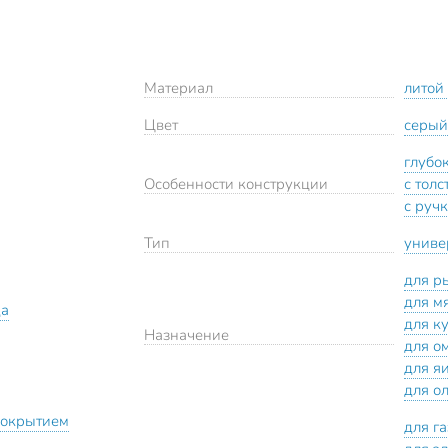
Материал
литой
Цвет
серый
глубо
Особенности конструкции
с тол
с руч
Тип
униве
для р
для м
да
для к
Назначение
для о
для я
для о
покрытием
для г