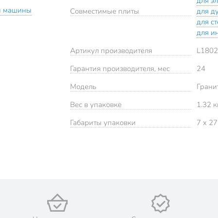
для э
й машины
Совместимые плиты
для д
для с
для и
Артикул производителя
L1802
Гарантия производителя, мес
24
Модель
Грани
Вес в упаковке
1.32 к
Габариты упаковки
7 x 27