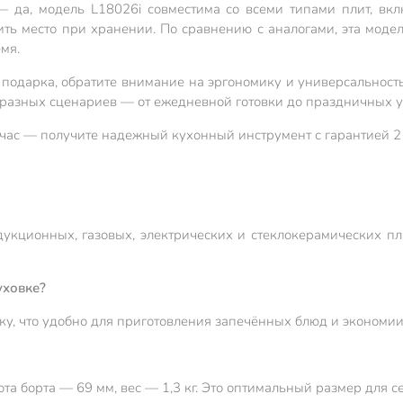
 да, модель L18026i совместима со всеми типами плит, вкл
ть место при хранении. По сравнению с аналогами, эта модель
мя.
подарка, обратите внимание на эргономику и универсальность
я разных сценариев — от ежедневной готовки до праздничных 
с — получите надежный кухонный инструмент с гарантией 2 год
укционных, газовых, электрических и стеклокерамических пл
уховке?
вку, что удобно для приготовления запечённых блюд и экономии
ота борта — 69 мм, вес — 1,3 кг. Это оптимальный размер для 