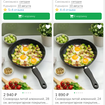
Нева Металл Посуда,
Нева Металл Посуда, Titan
Самовывоз:
сегодня
Самовывоз:
сегодня
Оригинальная, низкая, 4524
Space, индукция, 918126i
Курьером:
10 августа
Курьером:
10 августа
5
4 отзыва
4
4 отзыва
•
•
В корзину
В корзину
2 940 ₽
1 890 ₽
Сковорода литой алюминий, 28
Сковорода литой алюминий, 24
см, антипригарное покрытие,
см, антипригарное покрытие,