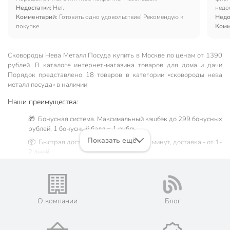
Недостатки:
Нет.
недо
Комментарий:
Готовить одно удовольствие! Рекомендую к
прис
Недо
покупке.
Комм
Сковороды Нева Металл Посуда купить в Москве по ценам от 1390
рублей. В каталоге интернет-магазина товаров для дома и дачи
Порядок представлено 18 товаров в категории «сковороды нева
металл посуда» в наличии
Наши преимущества:
🎁 Бонусная система. Максимальный кэшбэк до 299 бонусных
рублей, 1 бонусный балл = 1 рубль.
Показать ещё
📦 Быстрая доставка. Самовывоз от 60 минут, доставка - от 1-
2 дней.
🛒 Бесплатный самовывоз из магазинов города Москва.
Жители Московской области могут сделать заказ и оплатить
его онлайн на официальном сайте сети магазинов Порядок.
💳 Оплата: онлайн на сайте интернет-гипермаркета или
О компании
Блог
наличными при получении.
🛍 Скидки, акции, распродажи каждый день!