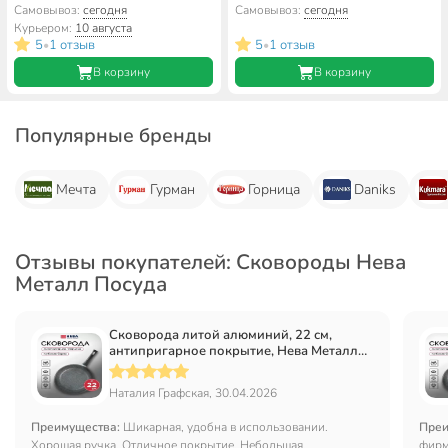
Нева Металл Посуда,
Нева Металл Посуда, Литая,
Самовывоз:
сегодня
Самовывоз:
сегодня
Оригинальная, низкая, 4528
индукция, SP080128i
Курьером:
10 августа
5
1 отзыв
5
1 отзыв
•
•
В корзину
В корзину
Популярные бренды
Мечта
Гурман
Горница
Daniks
Отзывы покупателей: Сковороды Нева
Металл Посуда
Сковорода литой алюминий, 22 см,
антипригарное покрытие, Нева Металл
Посуда, Каменная, 19122
Наталия Графская, 30.04.2026
Преимущества:
Шикарная, удобна в использовании.
Преи
Хорошая ручка. Отличное покрытие. Небольшая.
фирм