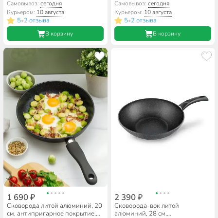
Нева Металл Посуда, Titan
Нева Металл Посуда, Titan
Самовывоз:
сегодня
Самовывоз:
сегодня
Space, индукция, 918128i
Space, индукция, 918124i
Курьером:
10 августа
Курьером:
10 августа
5
2 отзыва
5
2 отзыва
•
•
В корзину
В корзину
1 690 ₽
2 390 ₽
Сковорода литой алюминий, 20
Сковорода-вок литой
см, антипригарное покрытие,
алюминий, 28 см,