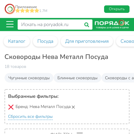
Приложение
Открыть
1.7M
Каталог
Посуда
Для приготовления
Сков
Сковороды Нева Металл Посуда
18 товаров
Чугунные сковороды
Блинные сковороды
Сковороды с 
Выбранные фильтры:
Бренд:
Нева Металл Посуда
Сбросить все фильтры