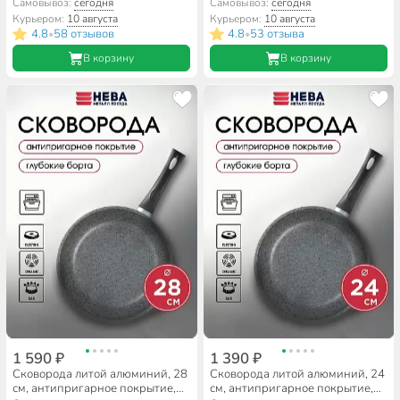
Нева Металл Посуда, Каменная,
Нева Металл Посуда, Каменная,
Самовывоз:
сегодня
Самовывоз:
сегодня
19122
19126
Курьером:
10 августа
Курьером:
10 августа
4.8
58 отзывов
4.8
53 отзыва
•
•
В корзину
В корзину
1 590 ₽
1 390 ₽
Сковорода литой алюминий, 28
Сковорода литой алюминий, 24
см, антипригарное покрытие,
см, антипригарное покрытие,