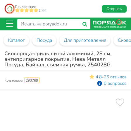
Приложение
Открыть
1.7M
Каталог
Посуда
Для приготовления
Сков
Сковорода-гриль литой алюминий, 28 см,
антипригарное покрытие, Нева Металл
Посуда, Байкал, съемная ручка, 254028G
4.8
26 отзывов
•
Код товара:
293769
0 вопросов