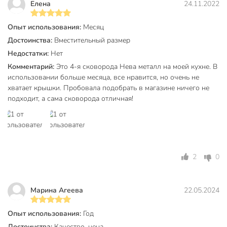
Елена
24.11.2022
Совместима с газовыми, электрическими,
стеклокерамическими плитами и духовкой. Не подходит
Опыт использования:
Месяц
для индукционных плит.
Достоинства:
Вместительный размер
Недостатки:
Нет
Техническая информация
Комментарий:
Это 4-я сковорода Нева металл на моей кухне. В
Вес, кг
1.9 кг
использовании больше месяца, все нравится, но очень не
хватает крышки. Пробовала подобрать в магазине ничего не
Диаметр, см
28 см
подходит, а сама сковорода отличная!
Толщина дна, мм
6 мм
Толщина стенок, мм
4 мм
Диаметр дна, см
22 см
2
0
Высота борта, мм
60 мм
Нева Металл
Марина Агеева
22.05.2024
Бренд
Посуда
Опыт использования:
Год
Страна производства
Россия
Достоинства:
Качество, цена