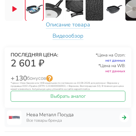
Описание товара
Видеообзор
ПОСЛЕДНЯЯ ЦЕНА:
*Цена на Ozon:
2 601 ₽
нет данных
*Цена на WB:
нет данных
+ 130
бонусов
*Цена с Озон банком или WB кошельком по состоянию на 10.08.2026 для региона г. Воронеж у
продавца ООО «Прайм» (ОГРН 1233600006903, г. Воронеж, Волгоградская 32). В течение дня цена
может изменяться. Актуальную цену уточняйте на сайте маркетплейса.
Выбрать аналог
Нева Металл Посуда
Все товары бренда