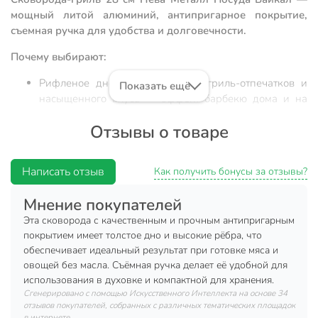
мощный литой алюминий, антипригарное покрытие,
съемная ручка для удобства и долговечности.
Почему выбирают:
Рифленое дно для идеальных гриль-отпечатков и
Показать ещё
насыщенного вкуса — эффект барбекю дома и на
даче
Отзывы о товаре
Толстое дно 6 мм и литой алюминий — равномерный
нагрев, антипригарное тефлоновое покрытие, срок
службы до 36 месяцев
Написать отзыв
Как получить бонусы за отзывы?
Удобная съемная ручка — экономит место, подходит
Мнение покупателей
для духовки, отличный вариант для подарка или
выездов на природу
Эта сковорода с качественным и прочным антипригарным
покрытием имеет толстое дно и высокие рёбра, что
Сковорода-гриль литая алюминиевая 28 см от Нева
обеспечивает идеальный результат при готовке мяса и
Металл Посуда (серия Байкал, артикул 254028G) —
овощей без масла. Съёмная ручка делает её удобной для
оптимальный выбор для тех, кто ищет, какую сковороду-
использования в духовке и компактной для хранения.
гриль купить для мяса, рыбы, курицы. Благодаря
Сгенерировано с помощью Искусственного Интеллекта на основе 34
отзывов покупателей, собранных с различных тематических площадок
рифленому дну и глубокой форме (высота борта 60 мм)
в интернете