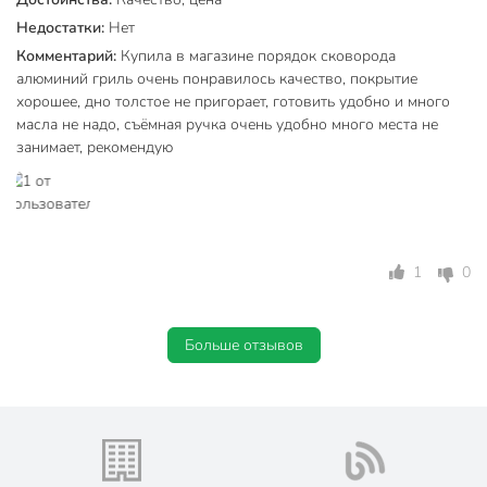
Коллекция
НМП Байкал
Недостатки:
Нет
Комментарий:
Купила в магазине порядок сковорода
с антипригарным
Антипригарное покрытие
алюминий гриль очень понравилось качество, покрытие
покрытием
хорошее, дно толстое не пригорает, готовить удобно и много
масла не надо, съёмная ручка очень удобно много места не
для
Можно мыть в посудомоечной
занимает, рекомендую
посудомоечной
машине
машины
Тип антипригарного покрытия
тефлоновый
без крышки
Крышка в комплекте
1
0
Подобрать крышку?
со съемной
Съемная ручка
Больше отзывов
ручкой
Набор
поштучно
Форма
квадратный
С подставкой
без подставки