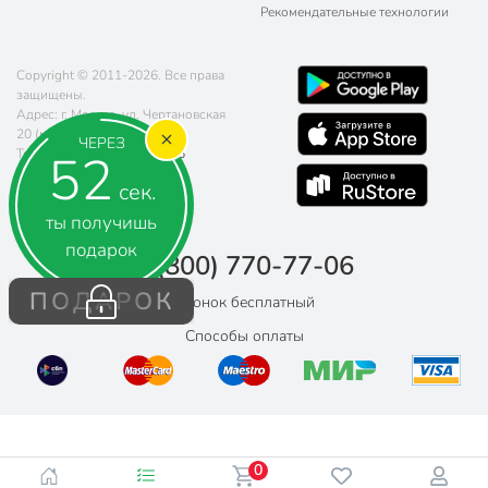
Рекомендательные технологии
Copyright © 2011-2026. Все права
защищены.
Адрес: г. Москва, ул. Чертановская
20 (метро Южная)
ЧЕРЕЗ
51
Телефон:
8 (800) 770-77-06
Почта:
sales@poryadok.ru
сек.
ты получишь
подарок
8 (800) 770-77-06
ПОДАРОК
Звонок бесплатный
Способы оплаты
0