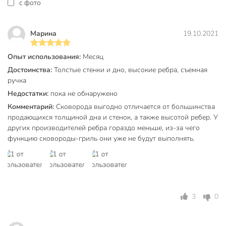
c фото
оптимально для устойчивости и маневренности.
Закажите сковороду-гриль Нева Металл Посуда Байкал —
получите надежный инструмент для домашних и дачных
Марина
19.10.2021
кулинарных экспериментов с официальной гарантией 36
месяцев и выгодной ценой. Начните готовить вкуснее уже
Опыт использования:
Месяц
сегодня!
Достоинства:
Толстые стенки и дно, высокие ребра, съемная
ручка
Частые вопросы:
Недостатки:
пока не обнаружено
Какой размер сковороды-гриль выбрать для семьи?
Комментарий:
Сковорода выгодно отличается от большинства
продающихся толщиной дна и стенок, а также высотой ребер. У
Оптимальный диаметр 28 см (дно 22 см) подходит для 2-4
других производителей ребра гораздо меньше, из-за чего
порций — удобно для семьи, гостей или приготовления на
функцию сковороды-гриль они уже не будут выполнять.
даче.
Можно ли использовать сковороду-гриль Байкал в
духовке?
Да, съемная ручка позволяет ставить сковороду в духовку
3
0
— удобно для запекания и экономии места на кухне.
Для каких плит подходит эта сковорода-гриль?