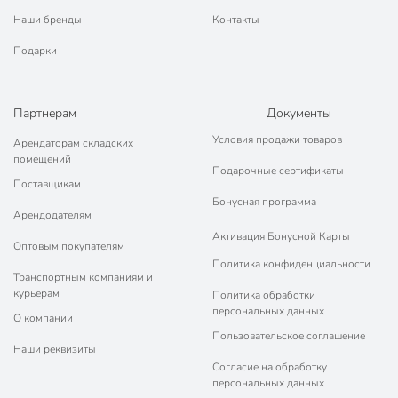
для
Наши бренды
Контакты
стеклокерамических
плит
Подарки
Артикул производителя
254028G
Гарантия производителя, мес
36
Партнерам
Документы
Условия продажи товаров
Модель
Байкал
Арендаторам складских
помещений
Подарочные сертификаты
Вес в упаковке
1.92 кг
Поставщикам
Бонусная программа
Габариты упаковки
50 x 29 x 8 см
Арендодателям
Активация Бонусной Карты
Оптовым покупателям
Политика конфиденциальности
Транспортным компаниям и
курьерам
Политика обработки
персональных данных
О компании
Пользовательское соглашение
Наши реквизиты
Согласие на обработку
персональных данных