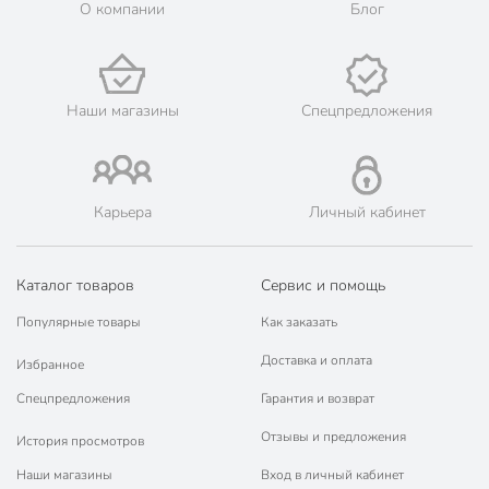
О компании
Блог
Материал
литой алюминий
Цвет
серый
глубокий
Наши магазины
Спецпредложения
с рифленым дном
Особенности конструкции
с толстым дном
с ручкой
Карьера
Личный кабинет
гриль
Тип
сковородка с
двумя ручками
Каталог товаров
Сервис и помощь
для рыбы
Популярные товары
Как заказать
Назначение
для мяса
для курицы
Доставка и оплата
Избранное
для газовых плит
Спецпредложения
Гарантия и возврат
для электрических
Отзывы и предложения
История просмотров
плит
Совместимые плиты
для духовки
Наши магазины
Вход в личный кабинет