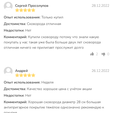
Частые вопросы:
Сергей Просолупов
28.12.2022
Можно ли мыть сковороду в посудомоечной машине?
Опыт использования:
Только купил
Да, сковорода рассчитана на автоматическую мойку,
Достоинства:
Сковорода отличная
антипригарное покрытие не теряет свойств при
Недостатки:
Нет
соблюдении рекомендаций производителя.
Комментарий:
Купили сковороду потому что знали какую
Подходит ли для индукционной плиты?
покупать у нас такая уже была больше двух лет сковорода
отличная ничего не прилипает прослужит долго
Нет, данная модель не предназначена для индукции, но
2
0
отлично работает на газовых, электрических и
стеклокерамических плитах.
Какие размеры и технические параметры?
Андрей
26.12.2022
Диаметр по верху — 28 см, диаметр дна — 22 см, высота
Опыт использования:
Неделя
борта — 68 мм, толщина дна — 4 мм, литой алюминий,
Достоинства:
Качество хорошое цена с учётом акции
мраморное покрытие, гарантия — 24 месяца.
Недостатки:
Нет
Техническая информация
Комментарий:
Хорошая сковорода диаметр 28 см большая
антипригарное покрытие тяжёлое однозначно рекомендую к
Вес, кг
1.11 кг
покупке.