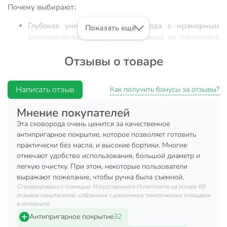
Почему выбирают:
Глубокая универсальная сковорода с мраморным
Показать ещё
антипригарным покрытием — пища не прилипает,
легко мыть.
Отзывы о товаре
Диаметр 28 см, литой алюминий толщиной дна 4 мм
— равномерный нагрев, служит до 24 месяцев по
гарантии.
Написать отзыв
Как получить бонусы за отзывы?
Подходит для жарки мяса, рыбы, омлетов —
Мнение покупателей
оптимально для дома, дачи, в подарок ценителям
домашней кухни.
Эта сковорода очень ценится за качественное
антипригарное покрытие, которое позволяет готовить
Сковорода из литого алюминия Нева Металл Посуда
практически без масла, и высокие бортики. Многие
«Каменная» диаметром 28 см — идеальный выбор для тех,
отмечают удобство использования, большой диаметр и
кто ищет надежную универсальную посуду для
легкую очистку. При этом, некоторые пользователи
ежедневного использования. Благодаря мраморному
выражают пожелание, чтобы ручка была съемной.
антипригарному покрытию, блюда готовятся без масла и не
Сгенерировано с помощью Искусственного Интеллекта на основе 68
отзывов покупателей, собранных с различных тематических площадок
пригорают, а уход за сковородой занимает минимум
в интернете
времени. Подходит ли эта сковорода для
Антипригарное покрытие
32
стеклокерамических плит? Да, изделие совместимо с