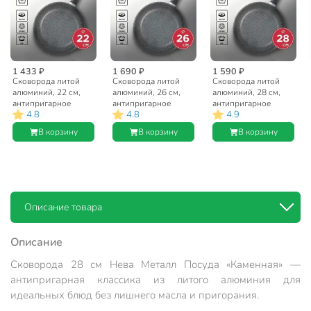
1 433 ₽
1 690 ₽
1 590 ₽
Сковорода литой
Сковорода литой
Сковорода литой
алюминий, 22 см,
алюминий, 26 см,
алюминий, 28 см,
антипригарное
антипригарное
антипригарное
4.8
4.8
4.9
покрытие, Нева
покрытие, Нева
покрытие, Нева
Металл Посуда,
Металл Посуда,
Металл Посуда,
В корзину
В корзину
В корзину
Каменная, 19122
Каменная, 19126
Каменная, 19128
Описание товара
Описание
Сковорода 28 см Нева Металл Посуда «Каменная» —
антипригарная классика из литого алюминия для
идеальных блюд без лишнего масла и пригорания.