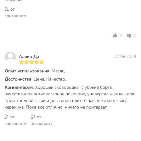
Диаметр, см
28 см
Толщина дна, мм
4 мм
Толщина стенок, мм
2.9 мм
2
0
Диаметр дна, см
22 см
Высота борта, мм
68 мм
Алика Да
27.09.2024
Нева Металл
Бренд
Опыт использования:
Месяц
Посуда
Достоинства:
Цена. Качество.
Страна производства
Россия
Комментарий:
Хорошая сковородка. Глубокие борта,
качественное антипригарное покрытие, универсальная как для
Коллекция
НМП Каменная
приготовления , так и для типов плит. У нас электрическая/
керамика. Пока все отлично, ничего не пригарает.
с антипригарным
Антипригарное покрытие
покрытием
для
Можно мыть в посудомоечной
посудомоечной
машине
машины