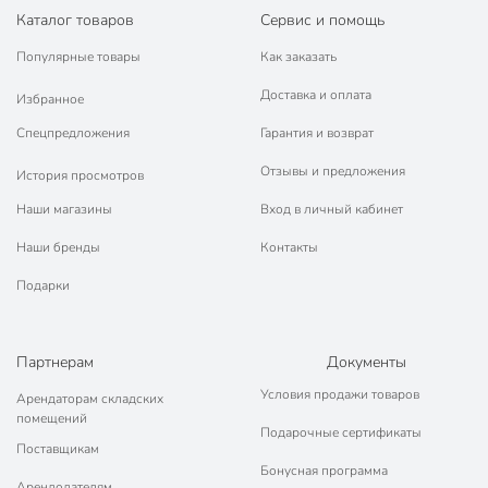
Каталог товаров
Сервис и помощь
Тип
универсальный
Популярные товары
Как заказать
для мяса
для рыбы
Доставка и оплата
Избранное
для курицы
Назначение
Спецпредложения
Гарантия и возврат
для омлета
для оладий
Отзывы и предложения
История просмотров
для яичницы
Наши магазины
Вход в личный кабинет
для газовых плит
для электрических
Наши бренды
Контакты
плит
Совместимые плиты
Подарки
для
стеклокерамических
плит
Партнерам
Документы
Артикул производителя
19128
Условия продажи товаров
Арендаторам складских
помещений
Гарантия производителя, мес
24
Подарочные сертификаты
Поставщикам
Модель
Каменная
Бонусная программа
Арендодателям