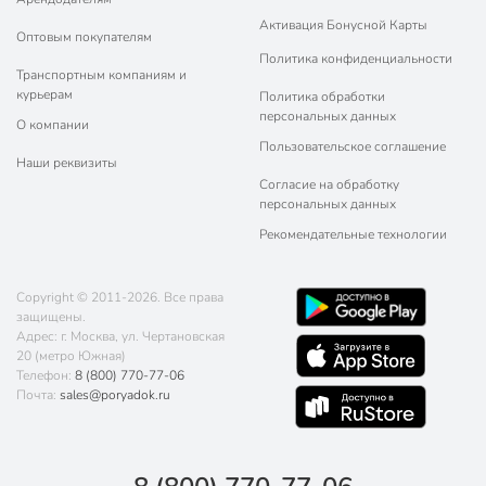
Вес в упаковке
1.12 кг
Активация Бонусной Карты
Оптовым покупателям
Габариты упаковки
11 x 28 x 48 см
Политика конфиденциальности
Транспортным компаниям и
курьерам
Политика обработки
персональных данных
О компании
Пользовательское соглашение
Наши реквизиты
Согласие на обработку
персональных данных
Рекомендательные технологии
Copyright © 2011-2026. Все права
защищены.
Адрес: г. Москва, ул. Чертановская
20 (метро Южная)
Телефон:
8 (800) 770-77-06
Почта:
sales@poryadok.ru