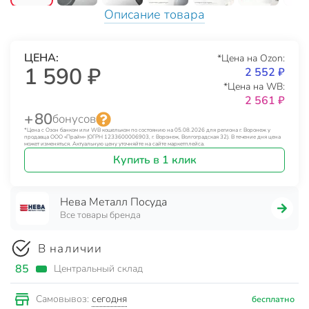
Описание товара
ЦЕНА:
*Цена на Ozon:
1 590 ₽
2 552 ₽
*Цена на WB:
2 561 ₽
+ 80
бонусов
*Цена с Озон банком или WB кошельком по состоянию на 05.08.2026 для региона г. Воронеж у
продавца ООО «Прайм» (ОГРН 1233600006903, г. Воронеж, Волгоградская 32). В течение дня цена
может изменяться. Актуальную цену уточняйте на сайте маркетплейса.
Купить в 1 клик
Нева Металл Посуда
Все товары бренда
В наличии
85
Центральный склад
сегодня
Самовывоз:
бесплатно