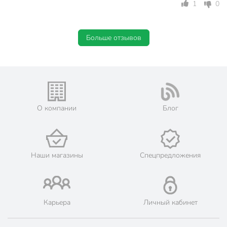
1
0
Тип антипригарного покрытия
мраморный
без крышки
Больше отзывов
Крышка в комплекте
Подобрать крышку?
без съемной
Съемная ручка
ручки
Набор
поштучно
О компании
Блог
Форма
круглый
С подставкой
без подставки
Наши магазины
Спецпредложения
Материал
литой алюминий
Цвет
серый
глубокий
Карьера
Личный кабинет
Особенности конструкции
с ручкой
с толстым дном