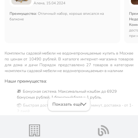
Алена, 15.04.2024
Преимущества:
Отличный набор, хорошо вписался на
Преи
балконе
Недо
Комм
дост
при 
Комплекты садовой мебели не водонепроницаемые купить в Москве
по ценам от 10490 рублей. В каталоге интернет-магазина товаров
для дома и дачи Порядок представлено 27 товаров в категории
«комплекты садовой мебели не водонепроницаемые» в наличии
Наши преимущества:
🎁 Бонусная система. Максимальный кэшбэк до 6929
бонусных рублей, 1 бонусный балл = 1 рубль.
Показать ещё
📦 Быстрая доставка. Самовывоз от 60 минут, доставка - от 1-
2 дней.
🛒 Бесплатный самовывоз из магазинов города Москва.
Жители Московской области могут сделать заказ и оплатить
его онлайн на официальном сайте сети магазинов Порядок.