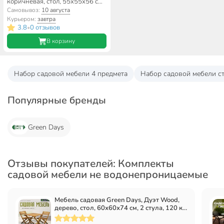
коричневая, стол, 55х55х56 см,
2 кресла, подушка коричневая,
Самовывоз:
10 августа
100 кг
Курьером:
завтра
3.8
0 отзывов
•
В корзину
Набор садовой мебели 4 предмета
Набор садовой мебели ст
Популярные бренды
Green Days
Отзывы покупателей: Комплекты
садовой мебели не водонепроницаемые
Мебель садовая Green Days, Дуэт Wood,
дерево, стол, 60х60х74 см, 2 стула, 120 кг,
BS-DT01.2