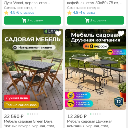
Дуэт Wood, дерево, стол,
кофейная, стол, 80х80х75 см, 2
60х60х74 см, 2 стула, 120 кг,
кресла, подушка бежевая, 110
Самовывоз:
сегодня
Самовывоз:
сегодня
BS-DT01.2
кг, IND10
4.5
6 отзывов
4.8
4 отзыва
•
•
В корзину
В корзину
Лучшая цена
Только самовывоз
32 590 ₽
12 390 ₽
Мебель садовая Green Days,
Мебель садовая Дружная
Уютные вечера, черная, стол,
компания, черная, стол,