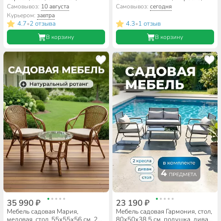
кресла, 120 кг, Y84-0001
подушка голубая, 100 кг, AI-
Самовывоз:
10 августа
Самовывоз:
сегодня
1808003
Курьером:
завтра
4.7
2 отзыва
4.3
1 отзыв
•
•
В корзину
В корзину
35 990 ₽
23 190 ₽
Мебель садовая Мария,
Мебель садовая Гармония, стол,
медовая, стол, 55х55х56 см, 2
80х50х38.5 см, подушка, диван