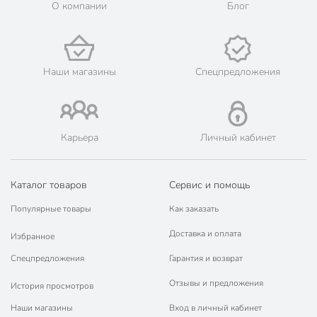
💳 Оплата: онлайн на сайте интернет-гипермаркета или
О компании
Блог
наличными при получении.
🛍 Скидки, акции, распродажи каждый день!
📜 Только оригинальная продукция. Интернет-гипермаркет
Порядок - официальный представитель ведущих мировых
Наши магазины
Спецпредложения
марок.
Карьера
Личный кабинет
Каталог товаров
Сервис и помощь
Популярные товары
Как заказать
Доставка и оплата
Избранное
Спецпредложения
Гарантия и возврат
Отзывы и предложения
История просмотров
Наши магазины
Вход в личный кабинет