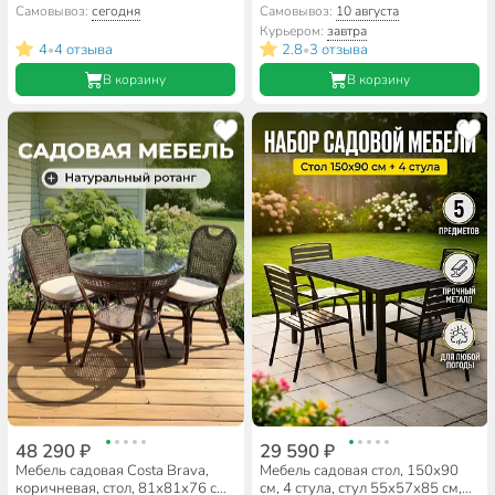
120х72х70 см, 4 стула, 80 кг,
180х70х74 см, 2 скамейки,
Самовывоз:
сегодня
Самовывоз:
10 августа
DS-DT04
182х28х44 см, под дерево,
Курьером:
завтра
C010218
4
4 отзыва
2.8
3 отзыва
•
•
В корзину
В корзину
48 290 ₽
29 590 ₽
Мебель садовая Costa Brava,
Мебель садовая стол, 150х90
коричневая, стол, 81х81х76 см,
см, 4 стула, стул 55х57х85 см,