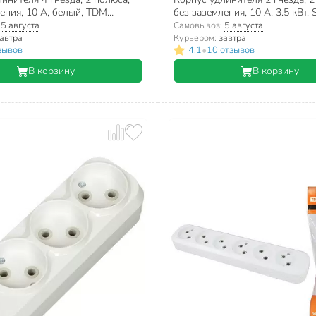
ения, 10 А, белый, TDM
без заземления, 10 А, 3.5 кВт, 
SQ1806-0011
SBE-10-2-00-N
:
5 августа
Самовывоз:
5 августа
автра
Курьером:
завтра
•
зывов
4.1
10 отзывов
В корзину
В корзину