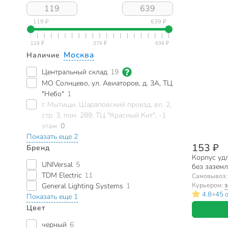
119 ₽
639 ₽
Москва
Наличие
Центральный склад
19
МО Солнцево, ул. Авиаторов, д. 3А, ТЦ
"Небо"
1
г. Мытищи, Шараповский проезд, вл. 2,
стр. 3, пом. 289, ТЦ "Красный Кит", -1
этаж
0
Показать еще 2
153 ₽
Бренд
Корпус удл
UNIVersal
5
без заземле
TDM Electric
11
UNIVersal,
Самовывоз
Курьером:
з
General Lighting Systems
1
•
4.8
45 
Показать еще 1
Цвет
черный
6