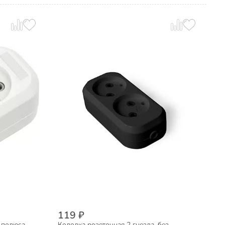
119 ₽
 полюса,
Колодка розеточная 2 гнезда, без