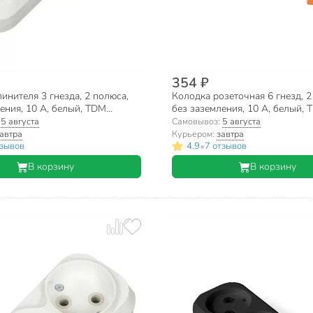
354 ₽
инителя 3 гнезда, 2 полюса,
Колодка розеточная 6 гнезд, 2
ения, 10 А, белый, TDM
без заземления, 10 А, белый,
Народная, SQ1806-0416
Electric, SQ1806-0038
:
5 августа
Самовывоз:
5 августа
автра
Курьером:
завтра
•
тзывов
4.9
7 отзывов
В корзину
В корзину