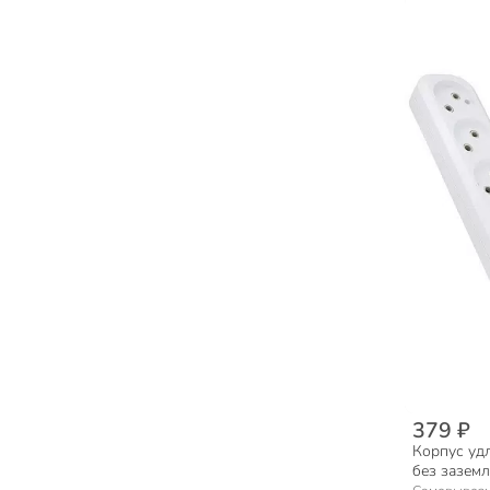
379 ₽
Корпус удл
без заземл