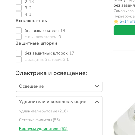
2
13
без заземл
3
2
Electric, 
Самовывоз
4
1
Курьером:
з
Выключатель
•
5
14 от
без выключателя
19
с выключателем
0
Защитные шторки
без защитных шторок
17
с защитной шторкой
0
Электрика и освещение:
Освещение
Лампы светодиодные (360)
Удлинители и комплектующие
Светильники настенные и потолочные
(212)
Удлинители бытовые (216)
Светильники настольные и напольные (82)
Сетевые фильтры (55)
Фонари (62)
Корпусы удлинителя (51)