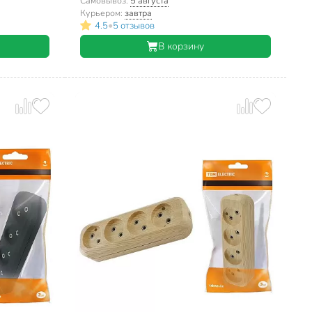
hting
Electric, Народная, SQ1806-0428
Самовывоз:
5 августа
 470055
Курьером:
завтра
•
4.5
5 отзывов
В корзину