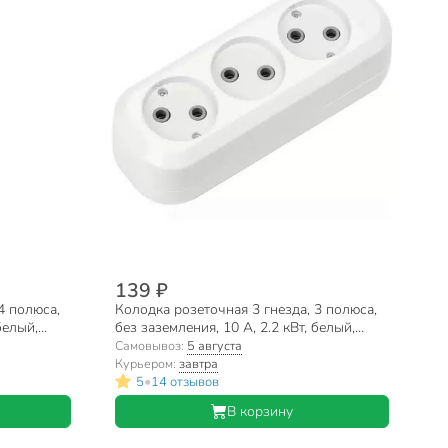
139 ₽
4 полюса,
Колодка розеточная 3 гнезда, 3 полюса,
белый,
без заземления, 10 А, 2.2 кВт, белый,
Smartbuy, SBE-10-3-00-N
Самовывоз:
5 августа
Курьером:
завтра
•
5
14 отзывов
В корзину