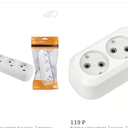
119 ₽
инителя 4 гнезда, 2 полюса,
Корпус удлинителя 2 гнезда, 2