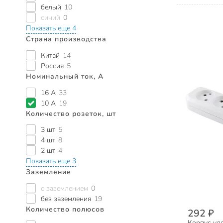
белый
10
синий
0
Показать еще 4
Страна производства
Китай
14
Россия
5
Номинальный ток, А
16 А
33
10 А
19
Количество розеток, шт
3 шт
5
4 шт
8
2 шт
4
Показать еще 3
Заземление
с заземлением
0
без заземления
19
Количество полюсов
292 ₽
Корпус удл