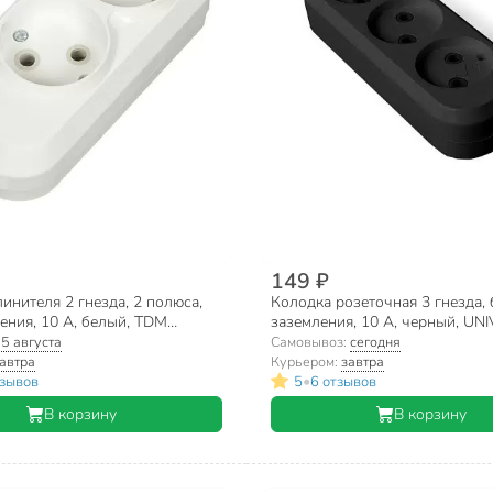
149 ₽
инителя 2 гнезда, 2 полюса,
Колодка розеточная 3 гнезда, 
ения, 10 А, белый, TDM
заземления, 10 А, черный, UNIV
Народная, SQ1806-0413
1305
:
5 августа
Самовывоз:
сегодня
автра
Курьером:
завтра
•
тзывов
5
6 отзывов
В корзину
В корзину