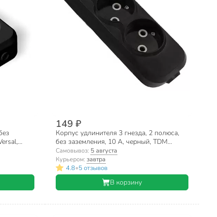
149 ₽
без
Корпус удлинителя 3 гнезда, 2 полюса,
ersal,
без заземления, 10 А, черный, TDM
Electric, Народная, SQ1806-0425
Самовывоз:
5 августа
Курьером:
завтра
•
4.8
5 отзывов
В корзину