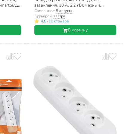
Smartbuy,
заземления, 10 А, 2.2 кВт, черный,
UNIVersal, 1301
Самовывоз:
5 августа
Курьером:
завтра
•
4.8
10 отзывов
В корзину