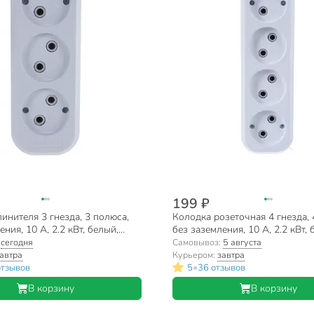
199 ₽
инителя 3 гнезда, 3 полюса,
Колодка розеточная 4 гнезда, 
ния, 10 А, 2.2 кВт, белый,
без заземления, 10 А, 2.2 кВт, 
 E203
UNIVersal, E204
:
сегодня
Самовывоз:
5 августа
автра
Курьером:
завтра
•
отзывов
5
36 отзывов
В корзину
В корзину