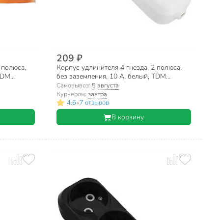
209 ₽
 полюса,
Корпус удлинителя 4 гнезда, 2 полюса,
 TDM
без заземления, 10 А, белый, TDM
Electric, Народная, SQ1806-0419
Самовывоз:
5 августа
Курьером:
завтра
•
4.6
7 отзывов
В корзину